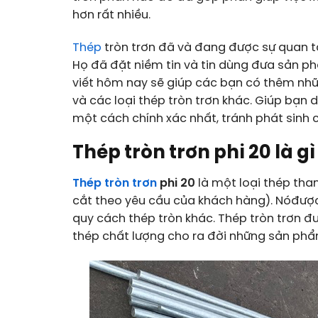
hơn rất nhiều.
Thép
tròn trơn đã và đang được sự quan tâ
Họ đã đặt niềm tin và tin dùng đưa sản ph
viết hôm nay sẽ giúp các bạn có thêm nhữn
và các loại thép tròn trơn khác. Giúp bạn 
một cách chính xác nhất, tránh phát sinh c
Thép tròn trơn phi 20 là gì
Thép tròn trơn
phi 20
là một loại thép tha
cắt theo yêu cầu của khách hàng). Nóđược 
quy cách thép tròn khác. Thép tròn trơn đ
thép chất lượng cho ra đời những sản ph