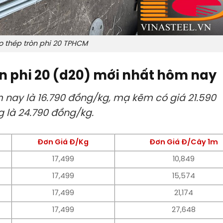
o thép tròn phi 20 TPHCM
ơn phi 20 (d20) mới nhất hôm nay
m nay là 16.790 đồng/kg, mạ kẽm có giá 21.590
là 24.790 đồng/kg.
Đơn Giá Đ/Kg
Đơn Giá Đ/Cây 1m
17,499
10,849
17,499
15,574
17,499
21,174
17,499
27,648