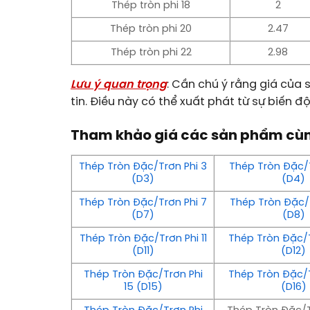
Thép tròn phi 18
2
Thép tròn phi 20
2.47
Thép tròn phi 22
2.98
Lưu ý quan trọng
: Cần chú ý rằng giá của
tin. Điều này có thể xuất phát từ sự biến đ
Tham khảo giá các sản phẩm cùn
Thép Tròn Đặc/Trơn Phi 3
Thép Tròn Đặc/T
(D3)
(D4)
Thép Tròn Đặc/Trơn Phi 7
Thép Tròn Đặc/T
(D7)
(D8)
Thép Tròn Đặc/Trơn Phi 11
Thép Tròn Đặc/T
(D11)
(D12)
Thép Tròn Đặc/Trơn Phi
Thép Tròn Đặc/T
15 (D15)
(D16)