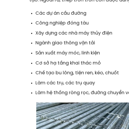
tạo. Ngoài ra, thép tròn trơn còn được dù
Các dự án cầu đường
Công nghiệp đóng tàu
Xây dựng các nhà máy thủy điện
Ngành giao thông vận tải
Sản xuất máy móc, linh kiện
Cơ sở hạ tầng khai thác mỏ
Chế tạo bu lông, tiện ren, kéo, chuốt
Làm các trụ, các trụ quay
Làm hệ thống ròng rọc, đường chuyển v