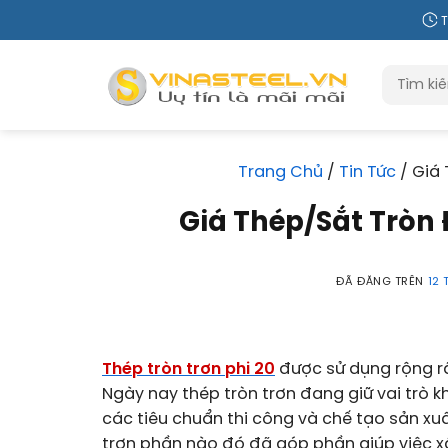
Chuyển
T
đến
nội
Tìm
dung
kiếm:
Trang Chủ
/
Tin Tức
/
Giá 
Giá Thép/Sắt Tròn 
ĐÃ ĐĂNG TRÊN
12 
Thép tròn trơn phi 20
được sử dụng rộng rã
Ngày nay thép tròn trơn đang giữ vai trò 
các tiêu chuẩn thi công và chế tạo sản xu
trơn phần nào đó đã góp phần giúp việc x