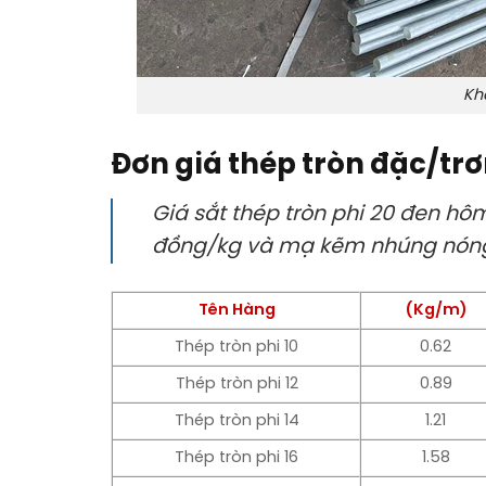
Kh
Đơn giá thép tròn đặc/tr
Giá sắt thép tròn phi 20 đen hô
đồng/kg và mạ kẽm nhúng nóng 
Tên Hàng
(Kg/m)
Thép tròn phi 10
0.62
Thép tròn phi 12
0.89
Thép tròn phi 14
1.21
Thép tròn phi 16
1.58