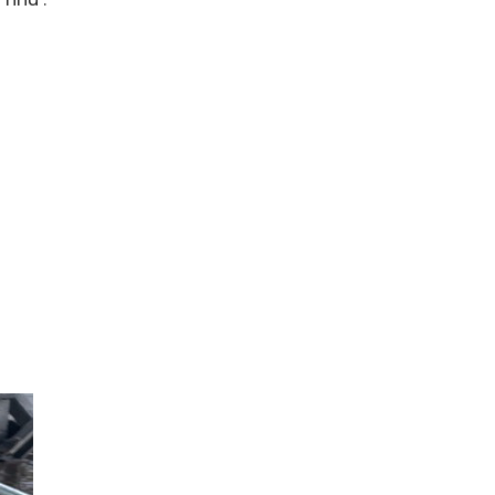
 như :