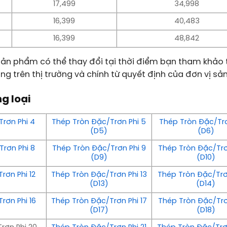
17,499
34,998
16,399
40,483
16,399
48,842
 sản phẩm có thể thay đổi tại thời điểm bạn tham khảo
ộng trên thị trường và chính từ quyết định của đơn vị sản
g loại
rơn Phi 4
Thép Tròn Đặc/Trơn Phi 5
Thép Tròn Đặc/Trơ
(D5)
(D6)
rơn Phi 8
Thép Tròn Đặc/Trơn Phi 9
Thép Tròn Đặc/Trơn
(D9)
(D10)
rơn Phi 12
Thép Tròn Đặc/Trơn Phi 13
Thép Tròn Đặc/Trơn
(D13)
(D14)
rơn Phi 16
Thép Tròn Đặc/Trơn Phi 17
Thép Tròn Đặc/Trơn
(D17)
(D18)