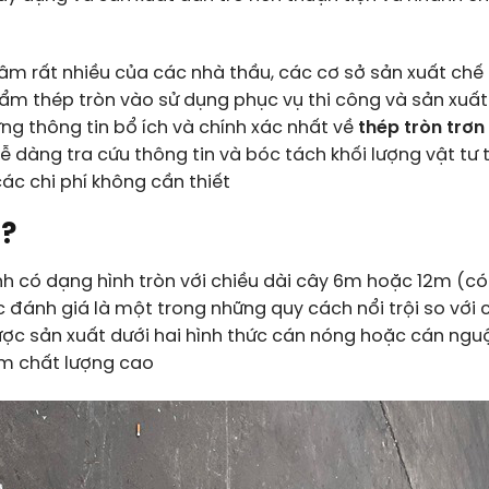
m rất nhiều của các nhà thầu, các cơ sở sản xuất chế 
ẩm thép tròn vào sử dụng phục vụ thi công và sản xuất.
g thông tin bổ ích và chính xác nhất về
thép tròn trơn
dễ dàng tra cứu thông tin và bóc tách khối lượng vật tư 
ác chi phí không cần thiết
 ?
nh có dạng hình tròn với chiều dài cây 6m hoặc 12m (có
đánh giá là một trong những quy cách nổi trội so với 
ược sản xuất dưới hai hình thức cán nóng hoặc cán nguộ
ẩm chất lượng cao