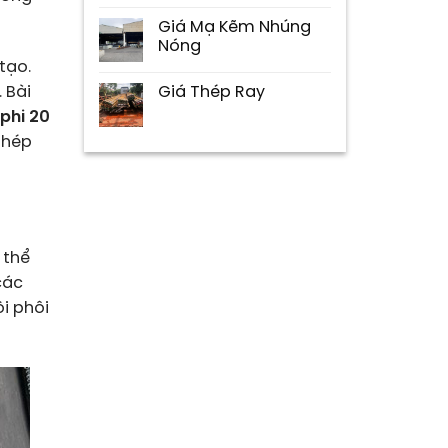
Giá Mạ Kẽm Nhúng
Nóng
tạo.
 Bài
Giá Thép Ray
 phi 20
thép
 thể
các
i phôi