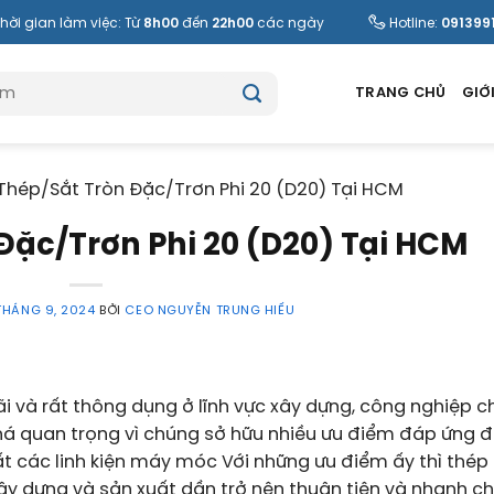
hời gian làm việc: Từ
8h00
đến
22h00
các ngày
Hotline:
091399
TRANG CHỦ
GIỚI
Thép/Sắt Tròn Đặc/Trơn Phi 20 (D20) Tại HCM
Đặc/Trơn Phi 20 (D20) Tại HCM
THÁNG 9, 2024
BỞI
CEO NGUYỄN TRUNG HIẾU
i và rất thông dụng ở lĩnh vực xây dựng, công nghiệp c
khá quan trọng vì chúng sở hữu nhiều ưu điểm đáp ứng 
ất các linh kiện máy móc Với những ưu điểm ấy thì thép 
ây dựng và sản xuất dần trở nên thuận tiện và nhanh c