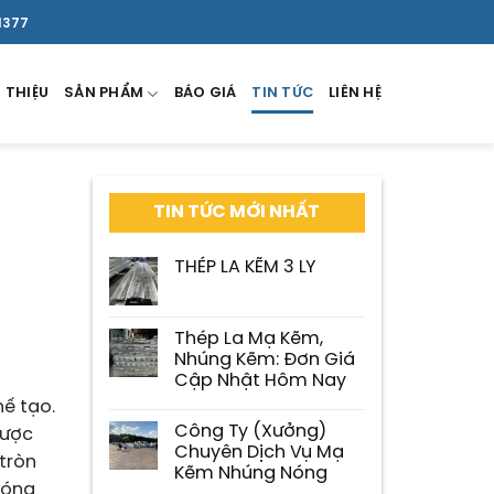
1377
 THIỆU
SẢN PHẨM
BÁO GIÁ
TIN TỨC
LIÊN HỆ
TIN TỨC MỚI NHẤT
THÉP LA KẼM 3 LY
Thép La Mạ Kẽm,
Nhúng Kẽm: Đơn Giá
Cập Nhật Hôm Nay
hế tạo.
Công Ty (Xưởng)
được
Chuyên Dịch Vụ Mạ
tròn
Kẽm Nhúng Nóng
hóng