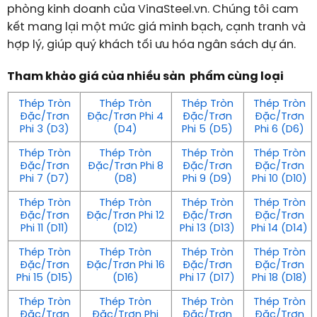
phòng kinh doanh của VinaSteel.vn. Chúng tôi cam
kết mang lại một mức giá minh bạch, cạnh tranh và
hợp lý, giúp quý khách tối ưu hóa ngân sách dự án.
Tham khảo giá của nhiều sản phẩm cùng loại
Thép Tròn
Thép Tròn
Thép Tròn
Thép Tròn
Đặc/Trơn
Đặc/Trơn Phi 4
Đặc/Trơn
Đặc/Trơn
Phi 3 (D3)
(D4)
Phi 5 (D5)
Phi 6 (D6)
Thép Tròn
Thép Tròn
Thép Tròn
Thép Tròn
Đặc/Trơn
Đặc/Trơn Phi 8
Đặc/Trơn
Đặc/Trơn
Phi 7 (D7)
(D8)
Phi 9 (D9)
Phi 10 (D10)
Thép Tròn
Thép Tròn
Thép Tròn
Thép Tròn
Đặc/Trơn
Đặc/Trơn Phi 12
Đặc/Trơn
Đặc/Trơn
Phi 11 (D11)
(D12)
Phi 13 (D13)
Phi 14 (D14)
Thép Tròn
Thép Tròn
Thép Tròn
Thép Tròn
Đặc/Trơn
Đặc/Trơn Phi 16
Đặc/Trơn
Đặc/Trơn
Phi 15 (D15)
(D16)
Phi 17 (D17)
Phi 18 (D18)
Thép Tròn
Thép Tròn
Thép Tròn
Thép Tròn
Đặc/Trơn
Đặc/Trơn Phi
Đặc/Trơn
Đặc/Trơn