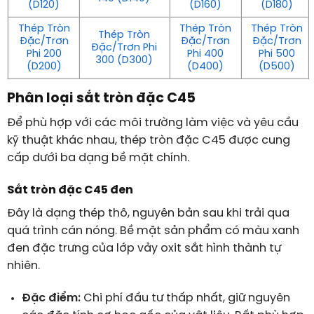
(D120)
(D160)
(D180)
Thép Tròn
Thép Tròn
Thép Tròn
Thép Tròn
Đặc/Trơn
Đặc/Trơn
Đặc/Trơn
Đặc/Trơn Phi
Phi 200
Phi 400
Phi 500
300 (D300)
(D200)
(D400)
(D500)
Phân loại sắt tròn đặc C45
Để phù hợp với các môi trường làm việc và yêu cầu
kỹ thuật khác nhau, thép tròn đặc C45 được cung
cấp dưới ba dạng bề mặt chính.
Sắt tròn đặc C45 đen
Đây là dạng thép thô, nguyên bản sau khi trải qua
quá trình cán nóng. Bề mặt sản phẩm có màu xanh
đen đặc trưng của lớp vảy oxit sắt hình thành tự
nhiên.
Đặc điểm:
Chi phí đầu tư thấp nhất, giữ nguyên