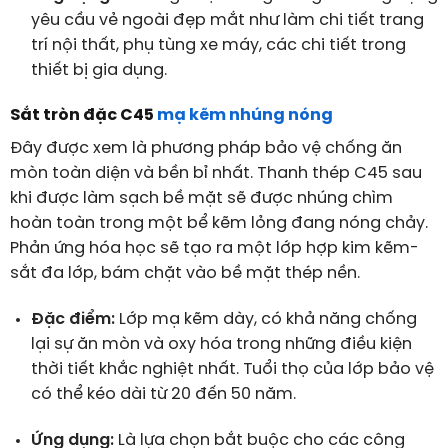
yêu cầu vẻ ngoài đẹp mắt như làm chi tiết trang
trí nội thất, phụ tùng xe máy, các chi tiết trong
thiết bị gia dụng.
Sắt tròn đặc C45
mạ kẽm nhúng nóng
Đây được xem là phương pháp bảo vệ chống ăn
mòn toàn diện và bền bỉ nhất. Thanh thép C45 sau
khi được làm sạch bề mặt sẽ được nhúng chìm
hoàn toàn trong một bể kẽm lỏng đang nóng chảy.
Phản ứng hóa học sẽ tạo ra một lớp hợp kim kẽm-
sắt đa lớp, bám chặt vào bề mặt thép nền.
Đặc điểm:
Lớp mạ kẽm dày, có khả năng chống
lại sự ăn mòn và oxy hóa trong những điều kiện
thời tiết khắc nghiệt nhất. Tuổi thọ của lớp bảo vệ
có thể kéo dài từ 20 đến 50 năm.
Ứng dụng:
Là lựa chọn bắt buộc cho các công