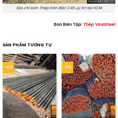
Địa chỉ bán Thép tròn đặc C45 uy tín tại HCM
Ban Biên Tập:
Thép VinaSteel
SẢN PHẨM TƯƠNG TỰ
-4%
-3%