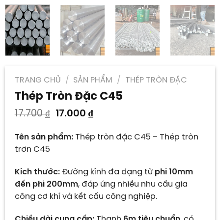
TRANG CHỦ
/
SẢN PHẨM
/
THÉP TRÒN ĐẶC
Thép Tròn Đặc C45
Giá
Giá
17.700
₫
17.000
₫
gốc
hiện
là:
tại
Tên sản phẩm:
Thép tròn đặc C45 – Thép tròn
17.700 ₫.
là:
trơn C45
17.000 ₫.
Kích thước:
Đường kính đa dạng từ
phi 10mm
đến phi 200mm
, đáp ứng nhiều nhu cầu gia
công cơ khí và kết cấu công nghiệp.
Chiều dài cung cấp:
Thanh
6m tiêu chuẩn
, có