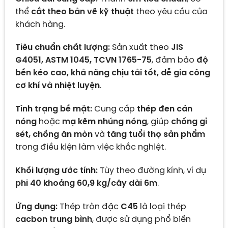
thể
cắt theo bản vẽ kỹ thuật
theo yêu cầu của
khách hàng.
Tiêu chuẩn chất lượng:
Sản xuất theo
JIS
G4051, ASTM 1045, TCVN 1765-75
, đảm bảo
độ
bền kéo cao, khả năng chịu tải tốt, dễ gia công
cơ khí và nhiệt luyện
.
Tình trạng bề mặt:
Cung cấp
thép đen cán
nóng
hoặc
mạ kẽm nhúng nóng
, giúp
chống gỉ
sét, chống ăn mòn
và
tăng tuổi thọ sản phẩm
trong điều kiện làm việc khắc nghiệt.
Khối lượng ước tính:
Tùy theo đường kính, ví dụ
phi 40 khoảng 60,9 kg/cây dài 6m
.
Ứng dụng:
Thép tròn đặc
C45
là loại thép
cacbon trung bình
, được sử dụng phổ biến