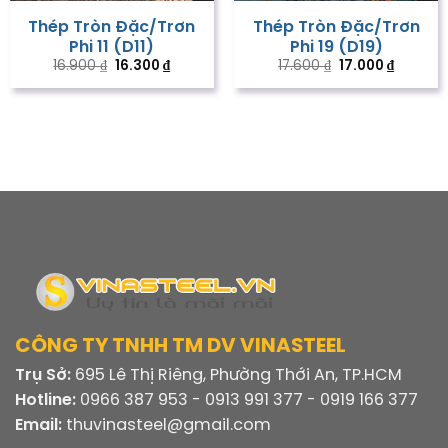
Thép Tròn Đặc/Trơn
Thép Tròn Đặc/Trơn
Phi 11 (D11)
Phi 19 (D19)
Giá
Giá
Giá
Giá
16.900
₫
16.300
₫
17.600
₫
17.000
₫
gốc
hiện
gốc
hiện
là:
tại
là:
tại
16.900 ₫.
là:
17.600 ₫.
là:
16.300 ₫.
17.000 ₫
CÔNG TY TNHH TM DV VINASTEEL
Trụ Sở:
695 Lê Thị Riêng, Phường Thới An, TP.HCM
Hotline:
0966 387 953 - 0913 991 377 - 0919 166 377
Email:
thuvinasteel@gmail.com