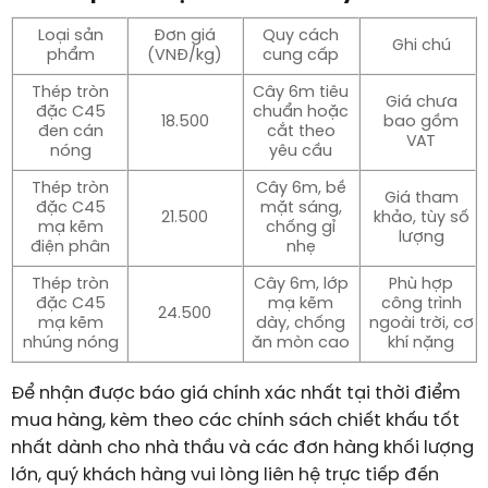
Loại sản
Đơn giá
Quy cách
Ghi chú
phẩm
(VNĐ/kg)
cung cấp
Thép tròn
Cây 6m tiêu
Giá chưa
đặc C45
chuẩn hoặc
18.500
bao gồm
đen cán
cắt theo
VAT
nóng
yêu cầu
Thép tròn
Cây 6m, bề
Giá tham
đặc C45
mặt sáng,
21.500
khảo, tùy số
mạ kẽm
chống gỉ
lượng
điện phân
nhẹ
Thép tròn
Cây 6m, lớp
Phù hợp
đặc C45
mạ kẽm
công trình
24.500
mạ kẽm
dày, chống
ngoài trời, cơ
nhúng nóng
ăn mòn cao
khí nặng
Để nhận được báo giá chính xác nhất tại thời điểm
mua hàng, kèm theo các chính sách chiết khấu tốt
nhất dành cho nhà thầu và các đơn hàng khối lượng
lớn, quý khách hàng vui lòng liên hệ trực tiếp đến