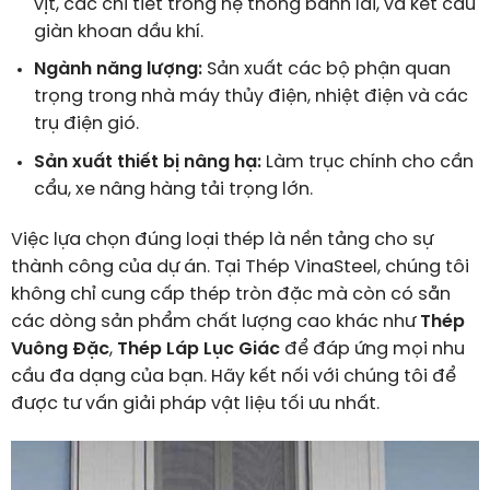
vịt, các chi tiết trong hệ thống bánh lái, và kết cấu
giàn khoan dầu khí.
Ngành năng lượng:
Sản xuất các bộ phận quan
trọng trong nhà máy thủy điện, nhiệt điện và các
trụ điện gió.
Sản xuất thiết bị nâng hạ:
Làm trục chính cho cần
cẩu, xe nâng hàng tải trọng lớn.
Việc lựa chọn đúng loại thép là nền tảng cho sự
thành công của dự án. Tại Thép VinaSteel, chúng tôi
không chỉ cung cấp thép tròn đặc mà còn có sẵn
các dòng sản phẩm chất lượng cao khác như
Thép
Vuông Đặc
,
Thép Láp Lục Giác
để đáp ứng mọi nhu
cầu đa dạng của bạn. Hãy kết nối với chúng tôi để
được tư vấn giải pháp vật liệu tối ưu nhất.