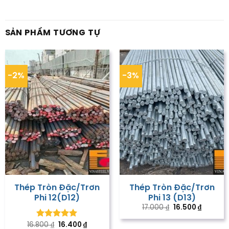
SẢN PHẨM TƯƠNG TỰ
-2%
-3%
Thép Tròn Đặc/Trơn
Thép Tròn Đặc/Trơn
Phi 12(D12)
Phi 13 (D13)
Giá
Giá
17.000
₫
16.500
₫
gốc
hiện
là:
tại
Được xếp
Giá
Giá
16.800
₫
16.400
₫
17.000 ₫.
là: