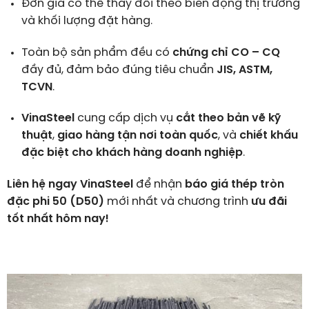
Đơn giá có thể thay đổi theo biến động thị trường
và khối lượng đặt hàng.
Toàn bộ sản phẩm đều có
chứng chỉ CO – CQ
đầy đủ, đảm bảo đúng tiêu chuẩn
JIS, ASTM,
TCVN
.
VinaSteel
cung cấp dịch vụ
cắt theo bản vẽ kỹ
thuật
,
giao hàng tận nơi toàn quốc
, và
chiết khấu
đặc biệt cho khách hàng doanh nghiệp
.
Liên hệ ngay VinaSteel
để nhận
báo giá thép tròn
đặc phi 50 (D50)
mới nhất và chương trình
ưu đãi
tốt nhất hôm nay!