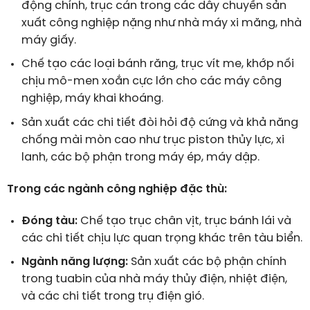
động chính, trục cán trong các dây chuyền sản
xuất công nghiệp nặng như nhà máy xi măng, nhà
máy giấy.
Chế tạo các loại bánh răng, trục vít me, khớp nối
chịu mô-men xoắn cực lớn cho các máy công
nghiệp, máy khai khoáng.
Sản xuất các chi tiết đòi hỏi độ cứng và khả năng
chống mài mòn cao như trục piston thủy lực, xi
lanh, các bộ phận trong máy ép, máy dập.
Trong các ngành công nghiệp đặc thù:
Đóng tàu:
Chế tạo trục chân vịt, trục bánh lái và
các chi tiết chịu lực quan trọng khác trên tàu biển.
Ngành năng lượng:
Sản xuất các bộ phận chính
trong tuabin của nhà máy thủy điện, nhiệt điện,
và các chi tiết trong trụ điện gió.