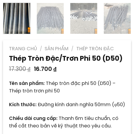
TRANG CHỦ
/
SẢN PHẨM
/
THÉP TRÒN ĐẶC
Thép Tròn Đặc/Trơn Phi 50 (D50)
Giá
Giá
17.300
₫
16.700
₫
gốc
hiện
là:
tại
Tên sản phẩm:
Thép tròn đặc phi 50 (D50) –
17.300 ₫.
là:
Thép tròn trơn phi 50
16.700 ₫.
Kích thước:
Đường kính danh nghĩa 50mm (φ50)
Chiều dài cung cấp:
Thanh 6m tiêu chuẩn, có
thể cắt theo bản vẽ kỹ thuật theo yêu cầu.