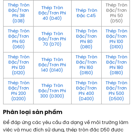
Thép Tròn
Thép Tròn
Thép Tròn
Đặc/Trơn
Thép Tròn
Đặc/Trơn
Đặc/Trơn Phi
Phi 38
Đặc C45
Phi 50
40 (D40)
(D38)
(D50)
Thép Tròn
Thép Tròn
Thép Tròn
Thép Tròn
Đặc/Trơn
Đặc/Trơn
Đặc/Trơn
Đặc/Trơn Phi
Phi 60
Phi 80
Phi 100
70 (D70)
(D60)
(D80)
(D100)
Thép Tròn
Thép Tròn
Thép Tròn
Thép Tròn
Đặc/Trơn
Đặc/Trơn
Đặc/Trơn
Đặc/Trơn Phi
Phi 120
Phi 160
Phi 180
140 (D140)
(D120)
(D160)
(D180)
Thép Tròn
Thép Tròn
Thép Tròn
Thép Tròn
Đặc/Trơn
Đặc/Trơn
Đặc/Trơn
Đặc/Trơn Phi
Phi 200
Phi 400
Phi 500
300 (D300)
(D200)
(D400)
(D500)
Phân loại sản phẩm
Để đáp ứng các yêu cầu đa dạng về môi trường làm
việc và mục đích sử dụng, thép tròn đặc D50 được