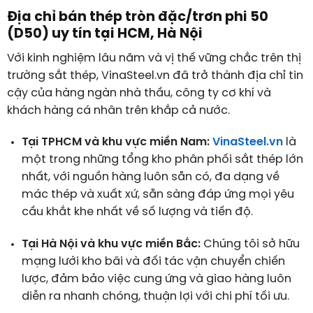
Địa chỉ bán thép tròn đặc/trơn phi 50
(D50) uy tín tại HCM, Hà Nội
Với kinh nghiệm lâu năm và vị thế vững chắc trên thị
trường sắt thép, VinaSteel.vn đã trở thành địa chỉ tin
cậy của hàng ngàn nhà thầu, công ty cơ khí và
khách hàng cá nhân trên khắp cả nước.
Tại TPHCM và khu vực miền Nam:
VinaSteel.vn
là
một trong những tổng kho phân phối sắt thép lớn
nhất, với nguồn hàng luôn sẵn có, đa dạng về
mác thép và xuất xứ, sẵn sàng đáp ứng mọi yêu
cầu khắt khe nhất về số lượng và tiến độ.
Tại Hà Nội và khu vực miền Bắc:
Chúng tôi sở hữu
mạng lưới kho bãi và đối tác vận chuyển chiến
lược, đảm bảo việc cung ứng và giao hàng luôn
diễn ra nhanh chóng, thuận lợi với chi phí tối ưu.