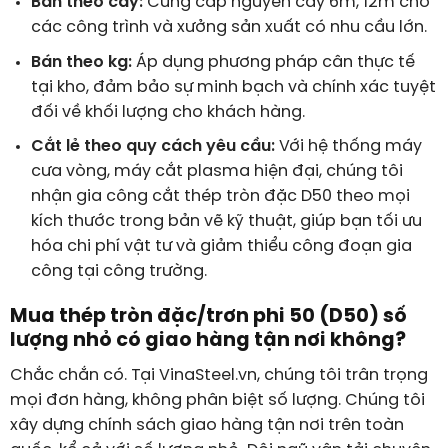
Bán theo cây:
Cung cấp nguyên cây 6m, 12m cho
các công trình và xưởng sản xuất có nhu cầu lớn.
Bán theo kg:
Áp dụng phương pháp cân thực tế
tại kho, đảm bảo sự minh bạch và chính xác tuyệt
đối về khối lượng cho khách hàng.
Cắt lẻ theo quy cách yêu cầu:
Với hệ thống máy
cưa vòng, máy cắt plasma hiện đại, chúng tôi
nhận gia công cắt thép tròn đặc D50 theo mọi
kích thước trong bản vẽ kỹ thuật, giúp bạn tối ưu
hóa chi phí vật tư và giảm thiểu công đoạn gia
công tại công trường.
M
ua thép tròn đặc/trơn phi 50 (D50) số
lượng nhỏ có giao hàng tận nơi không?
Chắc chắn có. Tại VinaSteel.vn, chúng tôi trân trọng
mọi đơn hàng, không phân biệt số lượng. Chúng tôi
xây dựng chính sách giao hàng tận nơi trên toàn