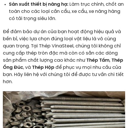
Sản xuất thiết bị nâng hạ:
Làm trục chính, chốt an
toàn cho các loại cần cẩu, xe cẩu, xe nâng hàng
có tải trọng siêu lớn.
Để đảm bảo dự án của bạn hoạt động hiệu quả và
bền bỉ, việc lựa chọn đúng loại vật liệu là vô cùng
quan trọng. Tại Thép VinaSteel, chúng tôi không chỉ
cung cấp thép tròn đặc mà còn có sẵn các dòng
sản phẩm chất lượng cao khác như
Thép Tấm
,
Thép
Ống Đúc
, và
Thép Hộp
để phục vụ mọi nhu cầu của
bạn. Hãy liên hệ với chúng tôi để được tư vấn chi tiết
hơn.