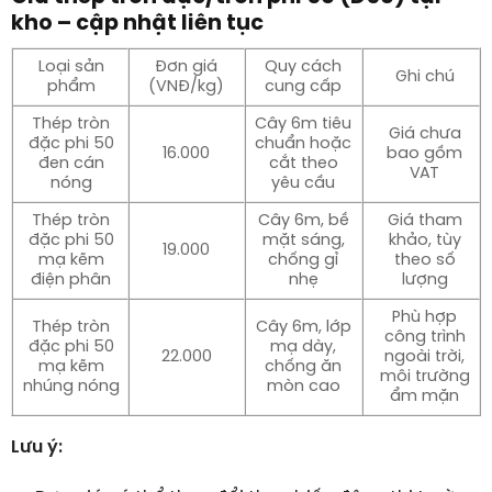
kho – cập nhật liên tục
Loại sản
Đơn giá
Quy cách
Ghi chú
phẩm
(VNĐ/kg)
cung cấp
Thép tròn
Cây 6m tiêu
Giá chưa
đặc phi 50
chuẩn hoặc
16.000
bao gồm
đen cán
cắt theo
VAT
nóng
yêu cầu
Thép tròn
Cây 6m, bề
Giá tham
đặc phi 50
mặt sáng,
khảo, tùy
19.000
mạ kẽm
chống gỉ
theo số
điện phân
nhẹ
lượng
Phù hợp
Thép tròn
Cây 6m, lớp
công trình
đặc phi 50
mạ dày,
22.000
ngoài trời,
mạ kẽm
chống ăn
môi trường
nhúng nóng
mòn cao
ẩm mặn
Lưu ý: