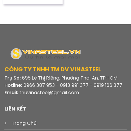
gốc
hiện
hạng
5
5
16.500 ₫
là:
tại
sao
16.800 ₫.
là:
16.400 ₫.
CÔNG TY TNHH TM DV VINASTEEL
Trụ Sở:
695 Lê Thị Riêng, Phường Thới An, TP.HCM
Hotline:
0966 387 953 - 0913 991 377 - 0919 166 377
Email:
thuvinasteel@gmail.com
LIÊN KẾT
Trang Chủ