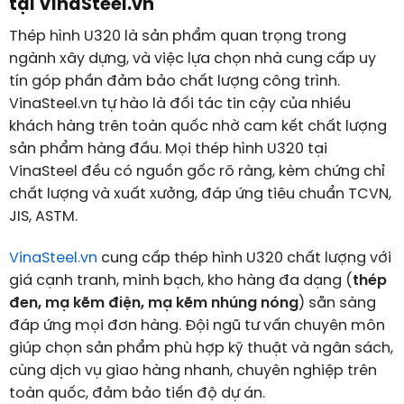
tại VinaSteel.vn
Thép hình U320 là sản phẩm quan trọng trong
ngành xây dựng, và việc lựa chọn nhà cung cấp uy
tín góp phần đảm bảo chất lượng công trình.
VinaSteel.vn tự hào là đối tác tin cậy của nhiều
khách hàng trên toàn quốc nhờ cam kết chất lượng
sản phẩm hàng đầu. Mọi thép hình U320 tại
VinaSteel đều có nguồn gốc rõ ràng, kèm chứng chỉ
chất lượng và xuất xưởng, đáp ứng tiêu chuẩn TCVN,
JIS, ASTM.
VinaSteel.vn
cung cấp thép hình U320 chất lượng với
giá cạnh tranh, minh bạch, kho hàng đa dạng (
thép
đen, mạ kẽm điện, mạ kẽm nhúng nóng
) sẵn sàng
đáp ứng mọi đơn hàng. Đội ngũ tư vấn chuyên môn
giúp chọn sản phẩm phù hợp kỹ thuật và ngân sách,
cùng dịch vụ giao hàng nhanh, chuyên nghiệp trên
toàn quốc, đảm bảo tiến độ dự án.