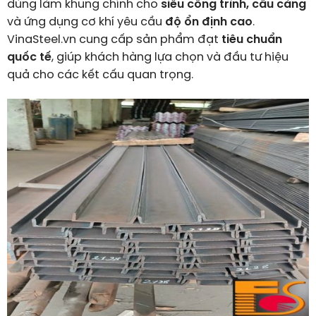
dùng làm khung chính cho
siêu công trình, cầu cảng
và ứng dụng cơ khí yêu cầu
độ ổn định cao
.
VinaSteel.vn cung cấp sản phẩm đạt
tiêu chuẩn
quốc tế
, giúp khách hàng lựa chọn và đầu tư hiệu
quả cho các kết cấu quan trọng.