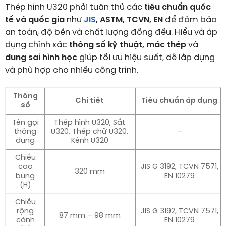
Thép hình U320 phải tuân thủ các
tiêu chuẩn quốc
tế và quốc gia
như
JIS
, ASTM, TCVN, EN
để đảm bảo
an toàn, độ bền và chất lượng đồng đều. Hiểu và áp
dụng chính xác
thông số kỹ thuật, mác thép
và
dung sai hình học
giúp tối ưu hiệu suất, dễ lắp dựng
và phù hợp cho nhiều công trình.
Thông
Chi tiết
Tiêu chuẩn áp dụng
số
Tên gọi
Thép hình U320, Sắt
thông
U320, Thép chữ U320,
–
dụng
Kênh U320
Chiều
cao
JIS G 3192, TCVN 7571,
320 mm
bụng
EN 10279
(H)
Chiều
rộng
JIS G 3192, TCVN 7571,
87 mm – 98 mm
cánh
EN 10279