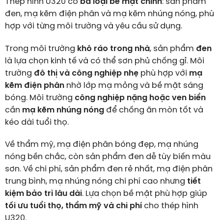
Thép hình U320 có
ba loại bề mặt chính
: sản phẩm
đen, mạ kẽm điện phân và mạ kẽm nhúng nóng, phù
hợp với từng môi trường và yêu cầu sử dụng.
Trong môi trường
khô ráo trong nhà
, sản phẩm
đen
là lựa chọn kinh tế và có thể sơn phủ chống gỉ. Môi
trường
đô thị và công nghiệp nhẹ
phù hợp với
mạ
kẽm điện phân
nhờ lớp mạ mỏng và bề mặt sáng
bóng. Môi trường
công nghiệp nặng hoặc ven biển
cần
mạ kẽm nhúng nóng
để chống ăn mòn tốt và
kéo dài tuổi thọ.
Về thẩm mỹ, mạ điện phân bóng đẹp, mạ nhúng
nóng bền chắc, còn sản phẩm đen dễ tùy biến màu
sơn. Về chi phí, sản phẩm đen rẻ nhất, mạ điện phân
trung bình, mạ nhúng nóng chi phí cao nhưng
tiết
kiệm bảo trì lâu dài
. Lựa chọn bề mặt phù hợp giúp
tối ưu tuổi thọ, thẩm mỹ và chi phí
cho thép hình
U320.