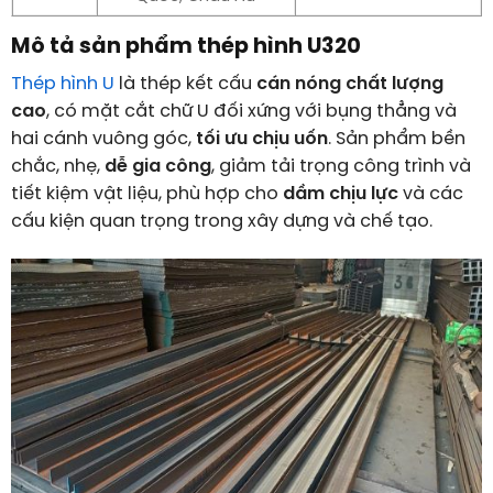
Mô tả sản phẩm thép hình U320
Thép hình U
là thép kết cấu
cán nóng chất lượng
cao
, có mặt cắt chữ U đối xứng với bụng thẳng và
hai cánh vuông góc,
tối ưu chịu uốn
. Sản phẩm bền
chắc, nhẹ,
dễ gia công
, giảm tải trọng công trình và
tiết kiệm vật liệu, phù hợp cho
dầm chịu lực
và các
cấu kiện quan trọng trong xây dựng và chế tạo.