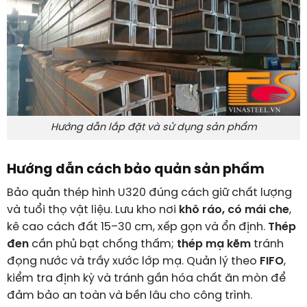
Hướng dẫn lắp đặt và sử dụng sản phẩm
Hướng dẫn cách bảo quản sản phẩm
Bảo quản thép hình U320 đúng cách giữ chất lượng
và tuổi thọ vật liệu. Lưu kho nơi
khô ráo, có mái che
,
kê cao cách đất
15–30
cm
, xếp gọn và ổn định.
Thép
đen
cần phủ bạt chống thấm;
thép mạ kẽm
tránh
đọng nước và trầy xước lớp mạ. Quản lý theo
FIFO
,
kiểm tra định kỳ và tránh gần hóa chất ăn mòn để
đảm bảo an toàn và bền lâu cho công trình.