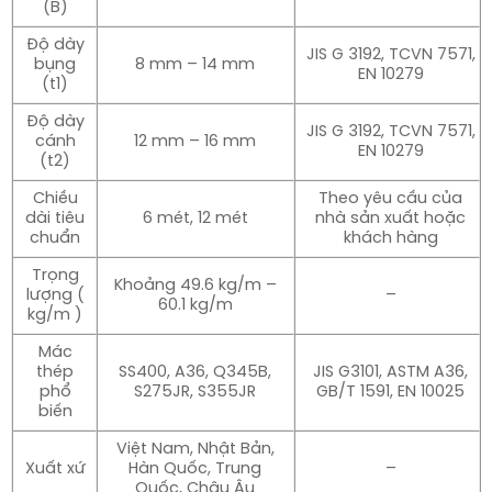
(B)
Độ dày
JIS G 3192, TCVN 7571,
bụng
8 mm – 14 mm
EN 10279
(t1)
Độ dày
JIS G 3192, TCVN 7571,
cánh
12 mm – 16 mm
EN 10279
(t2)
Chiều
Theo yêu cầu của
dài tiêu
6 mét, 12 mét
nhà sản xuất hoặc
chuẩn
khách hàng
Trọng
Khoảng 49.6 kg/m –
lượng (
–
60.1 kg/m
kg/m )
Mác
thép
SS400, A36, Q345B,
JIS G3101, ASTM A36,
phổ
S275JR, S355JR
GB/T 1591, EN 10025
biến
Việt Nam, Nhật Bản,
Xuất xứ
Hàn Quốc, Trung
–
Quốc, Châu Âu