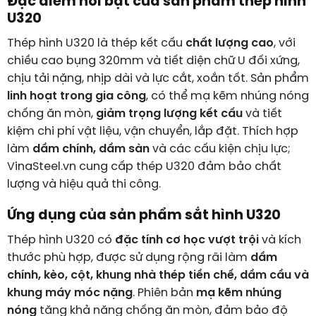
Đặc điểm nổi bật của sản phẩm thép hình
U320
Thép hình U320 là thép kết cấu
chất lượng cao
, với
chiều cao bụng
320
mm
và tiết diện chữ U đối xứng,
chịu tải nặng, nhịp dài và lực cắt, xoắn tốt. Sản phẩm
linh hoạt trong gia công
, có thể mạ kẽm nhúng nóng
chống ăn mòn,
giảm trọng lượng kết cấu
và tiết
kiệm chi phí vật liệu, vận chuyển, lắp đặt. Thích hợp
làm
dầm chính, dầm sàn
và các cấu kiện chịu lực;
VinaSteel.vn cung cấp thép U320 đảm bảo chất
lượng và hiệu quả thi công.
Ứng dụng của sản phẩm sắt hình U320
Thép hình U320 có
đặc tính cơ học vượt trội
và kích
thước phù hợp, được sử dụng rộng rãi làm
dầm
chính, kèo, cột, khung nhà thép tiền chế, dầm cầu và
khung máy móc nặng
. Phiên bản
mạ kẽm nhúng
nóng
tăng khả năng chống ăn mòn, đảm bảo độ