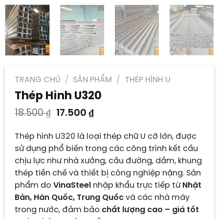
TRANG CHỦ
/
SẢN PHẨM
/
THÉP HÌNH U
Thép Hình U320
Giá
Giá
18.500
₫
17.500
₫
gốc
hiện
là:
tại
Thép hình U320 là loại thép chữ U cỡ lớn, được
18.500 ₫.
là:
sử dụng phổ biến trong các công trình kết cấu
17.500 ₫.
chịu lực như nhà xưởng, cầu đường, dầm, khung
thép tiền chế và thiết bị công nghiệp nặng. Sản
phẩm do
VinaSteel
nhập khẩu trực tiếp từ
Nhật
Bản, Hàn Quốc, Trung Quốc
và các nhà máy
trong nước, đảm bảo
chất lượng cao – giá tốt