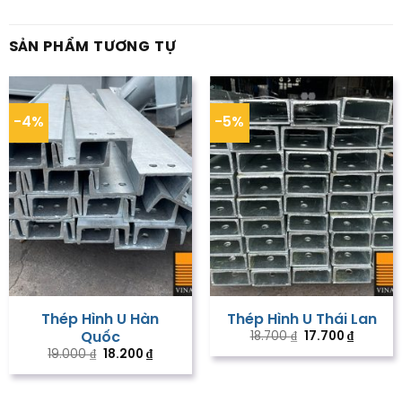
SẢN PHẨM TƯƠNG TỰ
-4%
-5%
Thép Hình U Hàn
Thép Hình U Thái Lan
Giá
Giá
18.700
₫
17.700
₫
Quốc
gốc
hiện
Giá
Giá
19.000
₫
18.200
₫
là:
tại
gốc
hiện
18.700 ₫.
là:
là:
tại
17.700 ₫.
19.000 ₫.
là:
18.200 ₫.