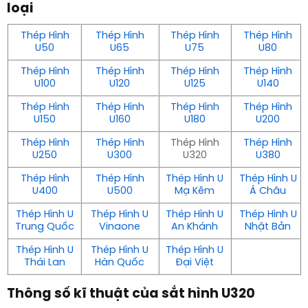
loại
Thép Hình
Thép Hình
Thép Hình
Thép Hình
U50
U65
U75
U80
Thép Hình
Thép Hình
Thép Hình
Thép Hình
U100
U120
U125
U140
Thép Hình
Thép Hình
Thép Hình
Thép Hình
U150
U160
U180
U200
Thép Hình
Thép Hình
Thép Hình
Thép Hình
U250
U300
U320
U380
Thép Hình
Thép Hình
Thép Hình U
Thép Hình U
U400
U500
Mạ Kẽm
Á Châu
Thép Hình U
Thép Hình U
Thép Hình U
Thép Hình U
Trung Quốc
Vinaone
An Khánh
Nhật Bản
Thép Hình U
Thép Hình U
Thép Hình U
Thái Lan
Hàn Quốc
Đại Việt
Thông số kĩ thuật của sắt hình U320