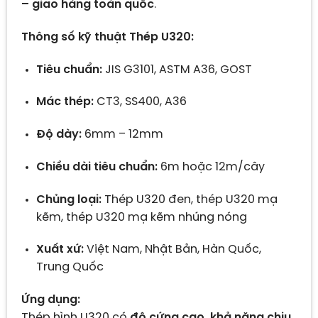
– giao hàng toàn quốc
.
Thông số kỹ thuật Thép U320:
Tiêu chuẩn:
JIS G3101, ASTM A36, GOST
Mác thép:
CT3, SS400, A36
Độ dày:
6mm – 12mm
Chiều dài tiêu chuẩn:
6m hoặc 12m/cây
Chủng loại:
Thép U320 đen, thép U320 mạ
kẽm, thép U320 mạ kẽm nhúng nóng
Xuất xứ:
Việt Nam, Nhật Bản, Hàn Quốc,
Trung Quốc
Ứng dụng:
Thép hình U320 có
độ cứng cao, khả năng chịu