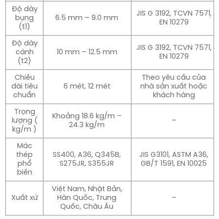
Độ dày
JIS G 3192, TCVN 7571,
bụng
6.5 mm – 9.0 mm
EN 10279
(t1)
Độ dày
JIS G 3192, TCVN 7571,
cánh
10 mm – 12.5 mm
EN 10279
(t2)
Chiều
Theo yêu cầu của
dài tiêu
6 mét, 12 mét
nhà sản xuất hoặc
chuẩn
khách hàng
Trọng
Khoảng 18.6 kg/m –
lượng (
–
24.3 kg/m
kg/m )
Mác
thép
SS400, A36, Q345B,
JIS G3101, ASTM A36,
phổ
S275JR, S355JR
GB/T 1591, EN 10025
biến
Việt Nam, Nhật Bản,
Xuất xứ
Hàn Quốc, Trung
–
Quốc, Châu Âu