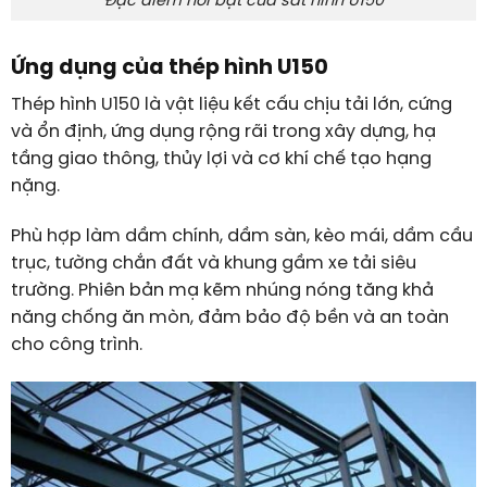
Đặc điểm nổi bật của sắt hình U150
Ứng dụng của thép hình U150
Thép hình U150 là vật liệu kết cấu chịu tải lớn, cứng
và ổn định, ứng dụng rộng rãi trong xây dựng, hạ
tầng giao thông, thủy lợi và cơ khí chế tạo hạng
nặng.
Phù hợp làm dầm chính, dầm sàn, kèo mái, dầm cầu
trục, tường chắn đất và khung gầm xe tải siêu
trường. Phiên bản mạ kẽm nhúng nóng tăng khả
năng chống ăn mòn, đảm bảo độ bền và an toàn
cho công trình.