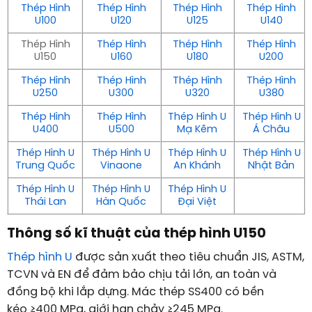
Thép Hình
Thép Hình
Thép Hình
Thép Hình
U100
U120
U125
U140
Thép Hình
Thép Hình
Thép Hình
Thép Hình
U150
U160
U180
U200
Thép Hình
Thép Hình
Thép Hình
Thép Hình
U250
U300
U320
U380
Thép Hình
Thép Hình
Thép Hình U
Thép Hình U
U400
U500
Mạ Kẽm
Á Châu
Thép Hình U
Thép Hình U
Thép Hình U
Thép Hình U
Trung Quốc
Vinaone
An Khánh
Nhật Bản
Thép Hình U
Thép Hình U
Thép Hình U
Thái Lan
Hàn Quốc
Đại Việt
Thông số kĩ thuật của thép hình U150
Thép hình U
được sản xuất theo tiêu chuẩn JIS, ASTM,
TCVN và EN để đảm bảo chịu tải lớn, an toàn và
đồng bộ khi lắp dựng. Mác thép
SS400
có bền
kéo
≥
400
MPa
, giới hạn chảy
≥
245
MPa
.