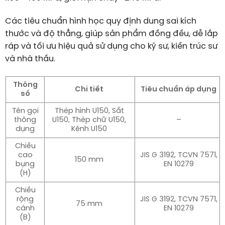
Các tiêu chuẩn hình học quy định dung sai kích
thước và độ thẳng, giúp sản phẩm đồng đều, dễ lắp
ráp và tối ưu hiệu quả sử dụng cho kỹ sư, kiến trúc sư
và nhà thầu.
Thông
Chi tiết
Tiêu chuẩn áp dụng
số
Tên gọi
Thép hình U150, Sắt
thông
U150, Thép chữ U150,
–
dụng
Kênh U150
Chiều
cao
JIS G 3192, TCVN 7571,
150 mm
bụng
EN 10279
(H)
Chiều
rộng
JIS G 3192, TCVN 7571,
75 mm
cánh
EN 10279
(B)