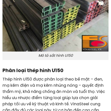
Mô tả sắt hình U150
Phân loại thép hình U150
Thép hình U150 được phân loại theo bề mặt – đen,
mạ kẽm điện và mạ kẽm nhúng nóng – quyết định
thẩm mỹ, khả năng chống ăn mòn và tuổi thọ. Việc
hiểu ưu nhược điểm từng loại giúp lựa chọn giải
pháp tối ưu về kỹ thuật và kinh tế. VinaSteel cung
cấp đầy đủ các loại này, từ cơ bản đến cao cấp.