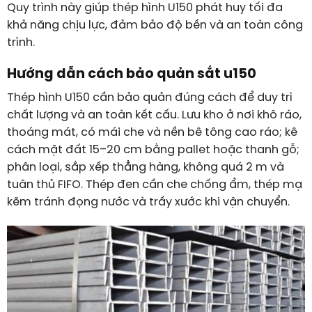
Quy trình này giúp thép hình U150 phát huy tối đa
khả năng chịu lực, đảm bảo độ bền và an toàn công
trình.
Hướng dẫn cách bảo quản sắt u150
Thép hình U150 cần bảo quản đúng cách để duy trì
chất lượng và an toàn kết cấu. Lưu kho ở nơi khô ráo,
thoáng mát, có mái che và nền bê tông cao ráo; kê
cách mặt đất
15–20
cm
bằng pallet hoặc thanh gỗ;
phân loại, sắp xếp thẳng hàng, không quá
2
m
và
tuân thủ FIFO. Thép đen cần che chống ẩm, thép mạ
kẽm tránh đọng nước và trầy xước khi vận chuyển.