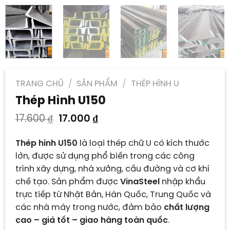
TRANG CHỦ
/
SẢN PHẨM
/
THÉP HÌNH U
Thép Hình U150
Giá
Giá
17.600
₫
17.000
₫
gốc
hiện
là:
tại
Thép hình U150
là loại thép chữ U có kích thước
17.600 ₫.
là:
lớn, được sử dụng phổ biến trong các công
17.000 ₫.
trình xây dựng, nhà xưởng, cầu đường và cơ khí
chế tạo. Sản phẩm được
VinaSteel
nhập khẩu
trực tiếp từ Nhật Bản, Hàn Quốc, Trung Quốc và
các nhà máy trong nước, đảm bảo
chất lượng
cao – giá tốt – giao hàng toàn quốc
.