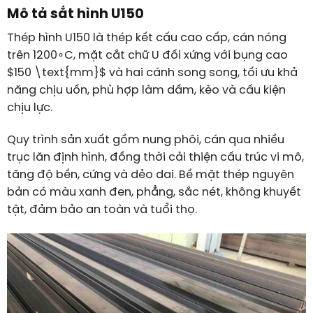
Mô tả sắt hình U150
Thép hình U150 là thép kết cấu cao cấp, cán nóng
trên
120
0
∘
C
, mặt cắt chữ U đối xứng với bụng cao
$150 \text{mm}$ và hai cánh song song, tối ưu khả
năng chịu uốn, phù hợp làm dầm, kèo và cấu kiện
chịu lực.
Quy trình sản xuất gồm nung phôi, cán qua nhiều
trục lăn định hình, đồng thời cải thiện cấu trúc vi mô,
tăng độ bền, cứng và dẻo dai. Bề mặt thép nguyên
bản có màu xanh đen, phẳng, sắc nét, không khuyết
tật, đảm bảo an toàn và tuổi thọ.