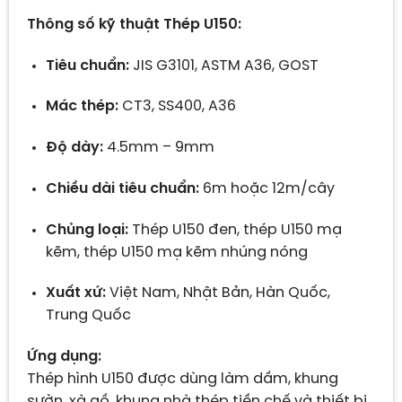
Thông số kỹ thuật Thép U150:
Tiêu chuẩn:
JIS G3101, ASTM A36, GOST
Mác thép:
CT3, SS400, A36
Độ dày:
4.5mm – 9mm
Chiều dài tiêu chuẩn:
6m hoặc 12m/cây
Chủng loại:
Thép U150 đen, thép U150 mạ
kẽm, thép U150 mạ kẽm nhúng nóng
Xuất xứ:
Việt Nam, Nhật Bản, Hàn Quốc,
Trung Quốc
Ứng dụng:
Thép hình U150 được dùng làm dầm, khung
sườn, xà gồ, khung nhà thép tiền chế và thiết bị