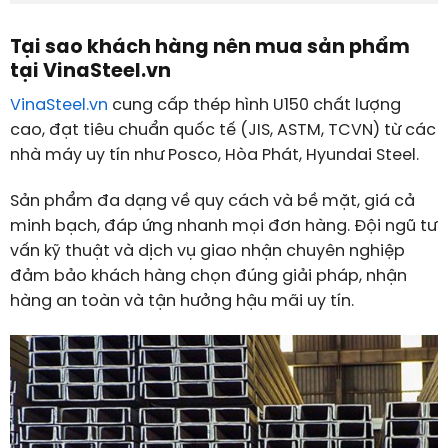
Tại sao khách hàng nên mua sản phẩm
tại VinaSteel.vn
VinaSteel.vn
cung cấp thép hình U150 chất lượng
cao, đạt tiêu chuẩn quốc tế (JIS, ASTM, TCVN) từ các
nhà máy uy tín như Posco, Hòa Phát, Hyundai Steel.
Sản phẩm đa dạng về quy cách và bề mặt, giá cả
minh bạch, đáp ứng nhanh mọi đơn hàng. Đội ngũ tư
vấn kỹ thuật và dịch vụ giao nhận chuyên nghiệp
đảm bảo khách hàng chọn đúng giải pháp, nhận
hàng an toàn và tận hưởng hậu mãi uy tín.