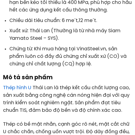
hạn bền kéo tối thiểu là
400
MPa
, phù hợp cho hầu
hết các ứng dụng kết cấu thông thường.
Chiều dài tiêu chuẩn:
6
m
e
ˊ
t
,
12
m
e
ˊ
t
.
Xuất xứ: Thái Lan (Thường là từ nhà máy Siam
Yamato Steel –
SYS
).
Chứng từ: Khi mua hàng tại VinaSteel.vn, sản
phẩm luôn có đầy đủ chứng chỉ xuất xứ (
CO
) và
chứng chỉ chất lượng (
CQ
) hợp lệ.
Mô tả sản phẩm
Thép hình U
Thái Lan là thép kết cấu chất lượng cao,
sản xuất bằng công nghệ cán nóng hiện đại với quy
trình kiểm soát nghiêm ngặt. Sản phẩm đạt tiêu
chuẩn TIS, đảm bảo độ bền và độ chính xác cao.
Thép có bề mặt nhẵn, cạnh góc rõ nét, mặt cắt chữ
U chắc chắn, chống uốn vượt trội. Độ dày đồng đều,