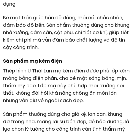
dựng.
Bề mặt trần giúp hàn dễ dàng, mối nối chắc chắn,
đảm bảo độ bền. Sản phẩm thường dùng cho khung
nhà xưởng, dầm sàn, cột phụ, chi tiết cơ khí, giúp tiết
kiệm chi phí mà vẫn đảm bảo chất lượng và độ tin
cậy công trình.
Sản phẩm mạ kẽm điện
Thép hình U Thái Lan mạ kẽm điện được phủ lớp kẽm
mỏng bằng điện phân, cho bề mặt sáng bóng, mịn,
thẩm mỹ cao. Lớp mạ này phù hợp môi trường nội
thất, không đòi hỏi khả năng chống ăn mòn lớn
nhưng vẫn giữ vẻ ngoài sạch đẹp.
Sản phẩm thường dùng cho giá kệ, lan can, khung
đỡ trong nhà, mang lại sự bền đẹp, dễ bảo dưỡng, là
lựa chọn lý tưởng cho công trình cần tính thẩm mỹ