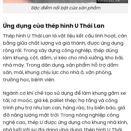
Đặc điểm nổi bật của sản phẩm
Ứng dụng của thép hình U Thái Lan
Thép hình U Thái Lan là vật liệu kết cấu linh hoạt, cân
bằng giữa chất lượng và giá thành, được ứng dụng
rộng rãi. Trong xây dựng công nghiệp, thép dùng
làm khung, cột, dầm, vì kèo cho nhà xưởng, kho bãi,
nhà máy. Trong dân dụng, sản phẩm hỗ trợ dầm
sàn, mái, khung chịu lực cho nhà ở, văn phòng,
trường học, bệnh viện.
Ngành cơ khí chế tạo sử dụng để làm khung gầm xe
tải, rơ moóc, giá kệ, pallet thép; hạ tầng và công
trình phụ trợ như lan can, hàng rào, trụ biển báo, giá
đỡ năng lượng mặt trời. Trong nông nghiệp công
nghệ cao, thép U được ứng dụng cho khung nhà kính,
nhà lưới.Với sự đa dạng ứng dụng, thép hình U Thái