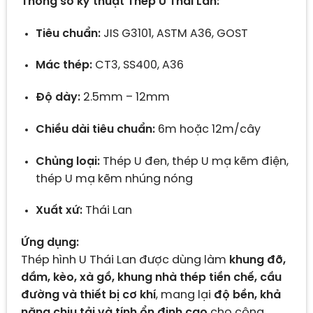
Thông số kỹ thuật Thép U Thái Lan:
Tiêu chuẩn:
JIS G3101, ASTM A36, GOST
Mác thép:
CT3, SS400, A36
Độ dày:
2.5mm – 12mm
Chiều dài tiêu chuẩn:
6m hoặc 12m/cây
Chủng loại:
Thép U đen, thép U mạ kẽm điện,
thép U mạ kẽm nhúng nóng
Xuất xứ:
Thái Lan
Ứng dụng:
Thép hình U Thái Lan được dùng làm
khung đỡ,
dầm, kèo, xà gồ, khung nhà thép tiền chế, cầu
đường và thiết bị cơ khí
, mang lại
độ bền, khả
năng chịu tải và tính ổn định cao
cho công