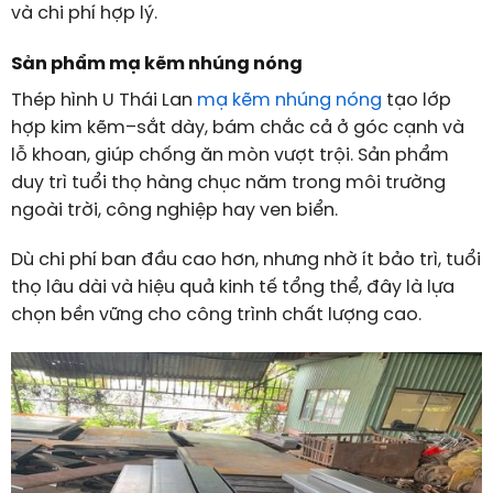
và chi phí hợp lý.
Sản phẩm mạ kẽm nhúng nóng
Thép hình U Thái Lan
mạ kẽm nhúng nóng
tạo lớp
hợp kim kẽm–sắt dày, bám chắc cả ở góc cạnh và
lỗ khoan, giúp chống ăn mòn vượt trội. Sản phẩm
duy trì tuổi thọ hàng chục năm trong môi trường
ngoài trời, công nghiệp hay ven biển.
Dù chi phí ban đầu cao hơn, nhưng nhờ ít bảo trì, tuổi
thọ lâu dài và hiệu quả kinh tế tổng thể, đây là lựa
chọn bền vững cho công trình chất lượng cao.