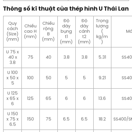
Thông số kĩ thuật của thép hình U Thái Lan
Độ
Độ
Trọng
Quy
Chiều
Chiều
dày
dày
lượng
cách
rộng
cao H
bụng
cánh
(
Má
(Size)
B
(mm)
t1
t2
kg/m
(mm)
(mm)
(mm)
(mm)
)
U 75 x
40 x
75
40
3.8
3.8
5.31
SS4
3.8
U 100
x 50 x
100
50
5
5
9.21
SS4
5
U 125
x 65 x
125
65
6
6
13.6
SS4
6
U 150
x 75 x
150
75
6.5
6.5
18.2
SS400/
6.5