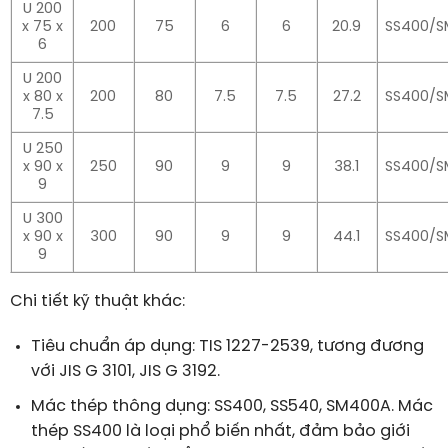
U 200
x 75 x
200
75
6
6
20.9
SS400/
6
U 200
x 80 x
200
80
7.5
7.5
27.2
SS400/
7.5
U 250
x 90 x
250
90
9
9
38.1
SS400/
9
U 300
x 90 x
300
90
9
9
44.1
SS400/
9
Chi tiết kỹ thuật khác:
Tiêu chuẩn áp dụng:
TIS 1227-2539
, tương đương
với
JIS G 3101, JIS G 3192
.
Mác thép thông dụng:
SS400, SS540, SM400A
. Mác
thép
SS400
là loại phổ biến nhất, đảm bảo giới