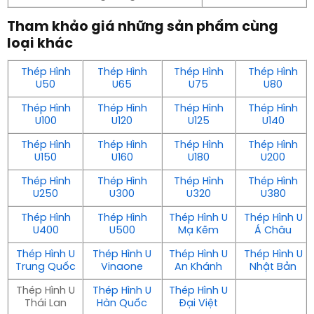
Tham khảo giá những sản phẩm cùng
loại khác
Thép Hình
Thép Hình
Thép Hình
Thép Hình
U50
U65
U75
U80
Thép Hình
Thép Hình
Thép Hình
Thép Hình
U100
U120
U125
U140
Thép Hình
Thép Hình
Thép Hình
Thép Hình
U150
U160
U180
U200
Thép Hình
Thép Hình
Thép Hình
Thép Hình
U250
U300
U320
U380
Thép Hình
Thép Hình
Thép Hình U
Thép Hình U
U400
U500
Mạ Kẽm
Á Châu
Thép Hình U
Thép Hình U
Thép Hình U
Thép Hình U
Trung Quốc
Vinaone
An Khánh
Nhật Bản
Thép Hình U
Thép Hình U
Thép Hình U
Thái Lan
Hàn Quốc
Đại Việt