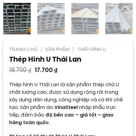
TRANG CHỦ
/
SẢN PHẨM
/
THÉP HÌNH U
Thép Hình U Thái Lan
Giá
Giá
18.700
₫
17.700
₫
gốc
hiện
là:
tại
Thép hình U Thái Lan là sản phẩm thép chữ U
18.700 ₫.
là:
chất lượng cao, được sử dụng rộng rãi trong
17.700 ₫.
xây dựng dân dụng, công nghiệp và cơ khí chế
tạo. Sản phẩm do
VinaSteel
nhập khẩu trực
tiếp, đảm bảo
độ bền cao – giá tốt – giao
hàng toàn quốc
.