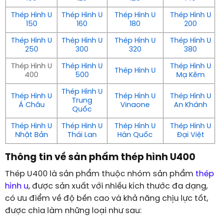
Thép Hình U
Thép Hình U
Thép Hình U
Thép Hình U
150
160
180
200
Thép Hình U
Thép Hình U
Thép Hình U
Thép Hình U
250
300
320
380
Thép Hình U
Thép Hình U
Thép Hình U
Thép Hình U
400
500
Mạ Kẽm
Thép Hình U
Thép Hình U
Thép Hình U
Thép Hình U
Trung
Á Châu
Vinaone
An Khánh
Quốc
Thép Hình U
Thép Hình U
Thép Hình U
Thép Hình U
Nhật Bản
Thái Lan
Hàn Quốc
Đại Việt
Thông tin về sản phẩm thép hình U400
Thép U400 là sản phẩm thuộc nhóm sản phẩm
thép
hình u
, được sản xuất với nhiều kích thước đa dạng,
có ưu điểm về độ bền cao và khả năng chịu lực tốt,
được chia làm những loại như sau: