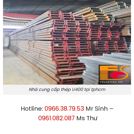
Nhà cung cấp thép U400 tại tphcm
Hotline:
0966.38.79.53
Mr Sinh –
0961.082.087
Ms Thư