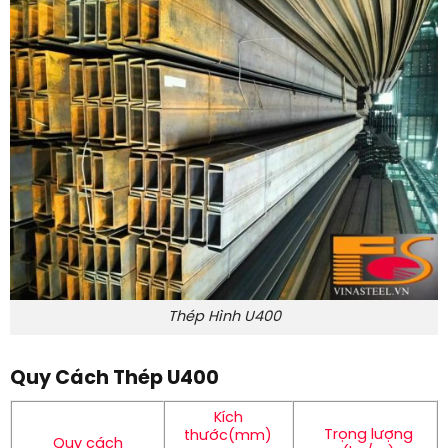
Thép Hình U400
Quy Cách Thép U400
Kích
Trọng lượng
thước(mm)
Quy cách