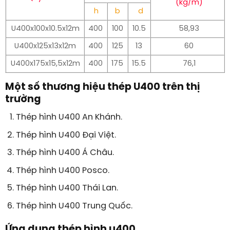
(kg/m)
h
b
d
U400x100x10.5x12m
400
100
10.5
58,93
U400x125x13x12m
400
125
13
60
U400x175x15,5x12m
400
175
15.5
76,1
Một số thương hiệu thép U400 trên thị
trường
Thép hình U400 An Khánh.
Thép hình U400 Đại Việt.
Thép hình U400 Á Châu.
Thép hình U400 Posco.
Thép hình U400 Thái Lan.
Thép hình U400 Trung Quốc.
Ứng dụng thép hình u400