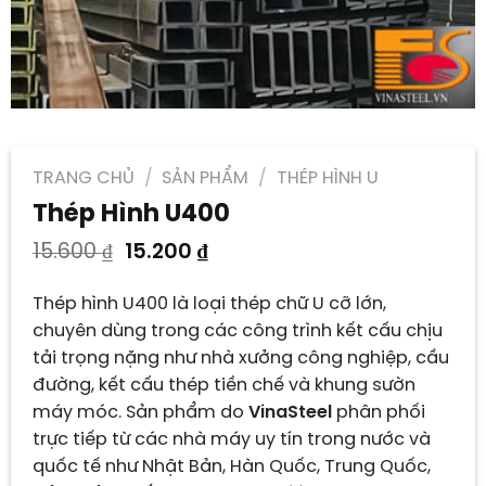
TRANG CHỦ
/
SẢN PHẨM
/
THÉP HÌNH U
Thép Hình U400
Giá
Giá
15.600
₫
15.200
₫
gốc
hiện
là:
tại
Thép hình U400 là loại thép chữ U cỡ lớn,
15.600 ₫.
là:
chuyên dùng trong các công trình kết cấu chịu
15.200 ₫.
tải trọng nặng như nhà xưởng công nghiệp, cầu
đường, kết cấu thép tiền chế và khung sườn
máy móc. Sản phẩm do
VinaSteel
phân phối
trực tiếp từ các nhà máy uy tín trong nước và
quốc tế như Nhật Bản, Hàn Quốc, Trung Quốc,