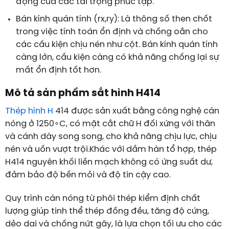
động của các tải trọng phức tạp.
Bán kính quán tính (
r
x
,
r
y
): Là thông số then chốt
trong việc tính toán ổn định và chống oằn cho
các cấu kiện chịu nén như cột. Bán kính quán tính
càng lớn, cấu kiện càng có khả năng chống lại sự
mất ổn định tốt hơn.
Mô tả sản phẩm sắt hình H414
Thép hình H
414 được sản xuất bằng công nghệ cán
nóng ở
125
0
∘
C
, có mặt cắt chữ H đối xứng với thân
và cánh dày song song, cho khả năng chịu lực, chịu
nén và uốn vượt trội.Khác với dầm hàn tổ hợp, thép
H414 nguyên khối liền mạch không có ứng suất dư,
đảm bảo độ bền mỏi và độ tin cậy cao.
Quy trình cán nóng từ phôi thép kiểm định chất
lượng giúp tinh thể thép đồng đều, tăng độ cứng,
dẻo dai và chống nứt gãy, là lựa chọn tối ưu cho các