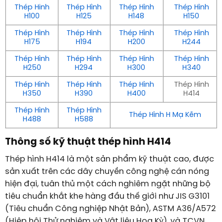
Thép Hinh
Thép Hình
Thép Hình
Thép Hình
H100
H125
H148
H150
Thép Hình
Thép Hình
Thép Hình
Thép Hình
H175
H194
H200
H244
Thép Hình
Thép Hình
Thép Hình
Thép Hình
H250
H294
H300
H340
Thép Hình
Thép Hình
Thép Hình
Thép Hình
H350
H390
H400
H414
Thép Hình
Thép Hình
Thép Hình H Mạ Kẽm
H488
H588
Thông số kỹ thuật thép hình H414
Thép hình H414 là một sản phẩm kỹ thuật cao, được
sản xuất trên các dây chuyền công nghệ cán nóng
hiện đại, tuân thủ một cách nghiêm ngặt những bộ
tiêu chuẩn khắt khe hàng đầu thế giới như JIS G3101
(Tiêu chuẩn Công nghiệp Nhật Bản), ASTM A36/A572
(Hiệp hội Thử nghiệm và Vật liệu Hoa Kỳ), và TCVN