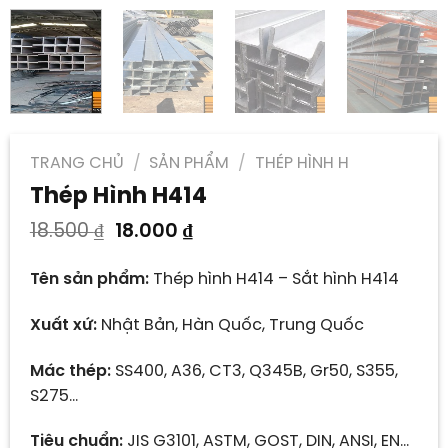
TRANG CHỦ
/
SẢN PHẨM
/
THÉP HÌNH H
Thép Hình H414
Giá
Giá
18.500
₫
18.000
₫
gốc
hiện
là:
tại
Tên sản phẩm:
Thép hình H414 – Sắt hình H414
18.500 ₫.
là:
18.000 ₫.
Xuất xứ:
Nhật Bản, Hàn Quốc, Trung Quốc
Mác thép:
SS400, A36, CT3, Q345B, Gr50, S355,
S275…
Tiêu chuẩn:
JIS G3101, ASTM, GOST, DIN, ANSI, EN…