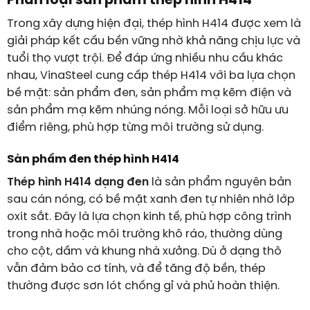
Phân loại sản phẩm thép hình H414
Trong xây dựng hiện đại, thép hình H414 được xem là
giải pháp kết cấu bền vững nhờ khả năng chịu lực và
tuổi thọ vượt trội. Để đáp ứng nhiều nhu cầu khác
nhau, VinaSteel cung cấp thép H414 với ba lựa chọn
bề mặt: sản phẩm đen, sản phẩm mạ kẽm điện và
sản phẩm mạ kẽm nhúng nóng. Mỗi loại sở hữu ưu
điểm riêng, phù hợp từng môi trường sử dụng.
Sản phẩm đen thép hình H414
Thép hình H414 dạng đen
là sản phẩm nguyên bản
sau cán nóng, có bề mặt xanh đen tự nhiên nhờ lớp
oxit sắt. Đây là lựa chọn kinh tế, phù hợp công trình
trong nhà hoặc môi trường khô ráo, thường dùng
cho cột, dầm và khung nhà xưởng. Dù ở dạng thô
vẫn đảm bảo cơ tính, và để tăng độ bền, thép
thường được sơn lót chống gỉ và phủ hoàn thiện.