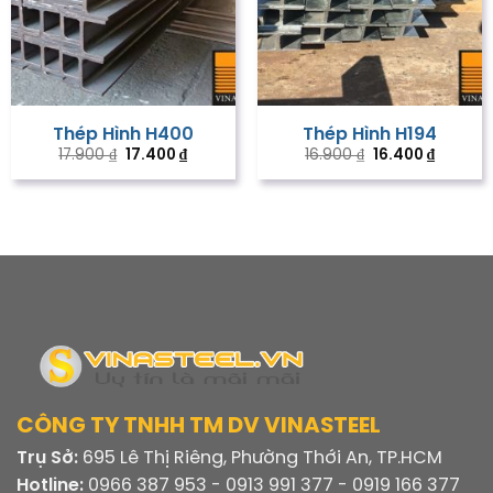
Thép Hình H400
Thép Hình H194
Giá
Giá
Giá
Giá
17.900
₫
17.400
₫
16.900
₫
16.400
₫
gốc
hiện
gốc
hiện
là:
tại
là:
tại
17.900 ₫.
là:
16.900 ₫.
là:
17.400 ₫.
16.400 ₫
CÔNG TY TNHH TM DV VINASTEEL
Trụ Sở:
695 Lê Thị Riêng, Phường Thới An, TP.HCM
Hotline:
0966 387 953 - 0913 991 377 - 0919 166 377