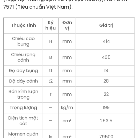
7571 (Tiêu chuẩn Việt Nam).
Ký
Đơn
Thuộc tính
Giá trị
hiệu
vị
Chiều cao
H
mm
414
bụng
Chiều rộng
B
mm
405
cánh
Độ dày bụng
t1
mm
18
Độ dày cánh
t2
mm
28
Bán kính lượn
r
mm
22
trong
Trọng lượng
–
kg/m
199
Diện tích mặt
–
cm²
253.5
cắt
Momen quán
Ix
cm⁴
79500