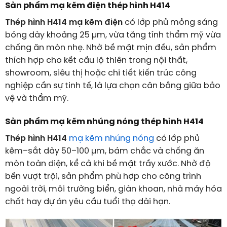
Sản phẩm mạ kẽm điện thép hình H414
Thép hình H414 mạ kẽm điện
có lớp phủ mỏng sáng
bóng dày khoảng
25
µm
, vừa tăng tính thẩm mỹ vừa
chống ăn mòn nhẹ. Nhờ bề mặt mịn đều, sản phẩm
thích hợp cho kết cấu lộ thiên trong nội thất,
showroom, siêu thị hoặc chi tiết kiến trúc công
nghiệp cần sự tinh tế, là lựa chọn cân bằng giữa bảo
vệ và thẩm mỹ.
Sản phẩm mạ kẽm nhúng nóng thép hình H414
Thép hình H414
mạ kẽm nhúng nóng
có lớp phủ
kẽm–sắt dày
50–100
µm
, bám chắc và chống ăn
mòn toàn diện, kể cả khi bề mặt trầy xước. Nhờ độ
bền vượt trội, sản phẩm phù hợp cho công trình
ngoài trời, môi trường biển, giàn khoan, nhà máy hóa
chất hay dự án yêu cầu tuổi thọ dài hạn.