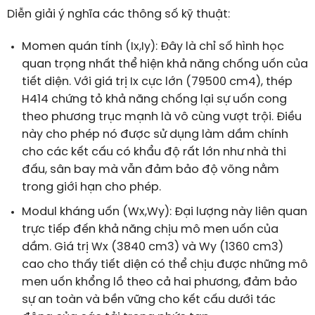
Diễn giải ý nghĩa các thông số kỹ thuật:
Momen quán tính (
I
x
,
I
y
): Đây là chỉ số hình học
quan trọng nhất thể hiện khả năng chống uốn của
tiết diện. Với giá trị
I
x
cực lớn (
79500
cm
4
), thép
H414 chứng tỏ khả năng chống lại sự uốn cong
theo phương trục mạnh là vô cùng vượt trội. Điều
này cho phép nó được sử dụng làm dầm chính
cho các kết cấu có khẩu độ rất lớn như nhà thi
đấu, sân bay mà vẫn đảm bảo độ võng nằm
trong giới hạn cho phép.
Modul kháng uốn (
W
x
,
W
y
): Đại lượng này liên quan
trực tiếp đến khả năng chịu mô men uốn của
dầm. Giá trị
W
x
(
3840
cm
3
) và
W
y
(
1360
cm
3
)
cao cho thấy tiết diện có thể chịu được những mô
men uốn khổng lồ theo cả hai phương, đảm bảo
sự an toàn và bền vững cho kết cấu dưới tác