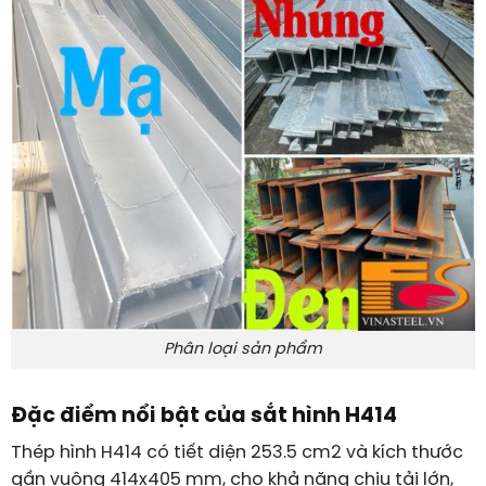
Phân loại sản phẩm
Đặc điểm nổi bật của sắt hình H414
Thép hình H414 có tiết diện
253.5
cm
2
và kích thước
gần vuông
414
x
405
mm
, cho khả năng chịu tải lớn,