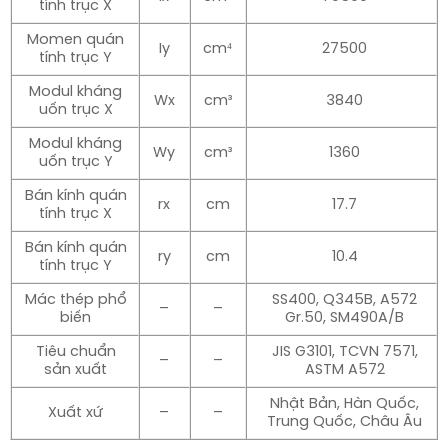
tính trục X
Momen quán
Iy
cm⁴
27500
tính trục Y
Modul kháng
Wx
cm³
3840
uốn trục X
Modul kháng
Wy
cm³
1360
uốn trục Y
Bán kính quán
rx
cm
17.7
tính trục X
Bán kính quán
ry
cm
10.4
tính trục Y
Mác thép phổ
SS400, Q345B, A572
–
–
biến
Gr.50, SM490A/B
Tiêu chuẩn
JIS G3101, TCVN 7571,
–
–
sản xuất
ASTM A572
Nhật Bản, Hàn Quốc,
Xuất xứ
–
–
Trung Quốc, Châu Âu