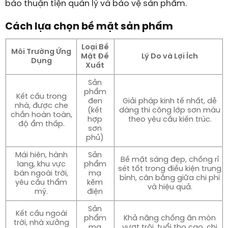
bảo thuận tiện quản lý và bảo vệ sản phẩm.
Cách lựa chọn bề mặt sản phẩm
Loại Bề
Môi Trường Ứng
Mặt Đề
Lý Do và Lợi Ích
Dụng
Xuất
Sản
phẩm
Kết cấu trong
đen
Giải pháp kinh tế nhất, dễ
nhà, được che
(kết
dàng thi công lớp sơn màu
chắn hoàn toàn,
hợp
theo yêu cầu kiến trúc.
độ ẩm thấp.
sơn
phủ)
Mái hiên, hành
Sản
Bề mặt sáng đẹp, chống rỉ
lang, khu vực
phẩm
sét tốt trong điều kiện trung
bán ngoài trời,
mạ
bình, cân bằng giữa chi phí
yêu cầu thẩm
kẽm
và hiệu quả.
mỹ.
điện
Sản
Kết cấu ngoài
phẩm
Khả năng chống ăn mòn
trời, nhà xưởng
mạ
vượt trội, tuổi thọ cao, chi