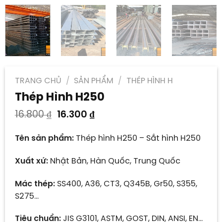
TRANG CHỦ
/
SẢN PHẨM
/
THÉP HÌNH H
Thép Hình H250
Giá
Giá
16.800
₫
16.300
₫
gốc
hiện
là:
tại
Tên sản phẩm:
Thép hình H250 – Sắt hình H250
16.800 ₫.
là:
16.300 ₫.
Xuất xứ:
Nhật Bản, Hàn Quốc, Trung Quốc
Mác thép:
SS400, A36, CT3, Q345B, Gr50, S355,
S275…
Tiêu chuẩn:
JIS G3101, ASTM, GOST, DIN, ANSI, EN…