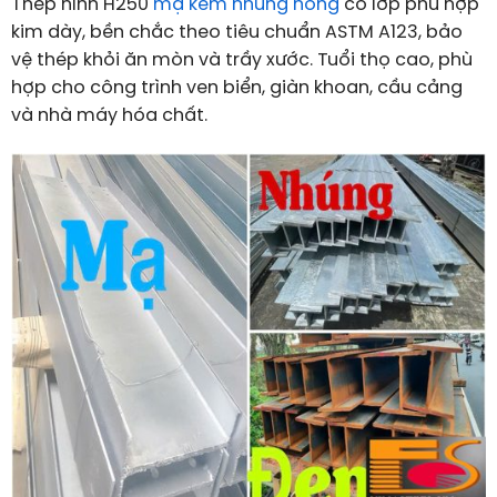
Thép hình H250
mạ kẽm nhúng nóng
có lớp phủ hợp
kim dày, bền chắc theo tiêu chuẩn ASTM A123, bảo
vệ thép khỏi ăn mòn và trầy xước. Tuổi thọ cao, phù
hợp cho công trình ven biển, giàn khoan, cầu cảng
và nhà máy hóa chất.