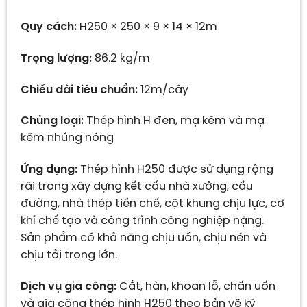
Quy cách:
H250 × 250 × 9 × 14 × 12m
Trọng lượng:
86.2 kg/m
Chiều dài tiêu chuẩn:
12m/cây
Chủng loại:
Thép hình H đen, mạ kẽm và mạ
kẽm nhúng nóng
Ứng dụng:
Thép hình H250 được sử dụng rộng
rãi trong xây dựng kết cấu nhà xưởng, cầu
đường, nhà thép tiền chế, cột khung chịu lực, cơ
khí chế tạo và công trình công nghiệp nặng.
Sản phẩm có khả năng chịu uốn, chịu nén và
chịu tải trọng lớn.
Dịch vụ gia công:
Cắt, hàn, khoan lỗ, chấn uốn
và gia công thép hình H250 theo bản vẽ kỹ