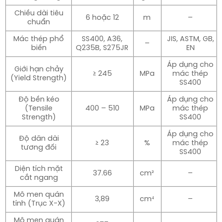
Chiều dài tiêu
6 hoặc 12
m
–
chuẩn
Mác thép phổ
SS400, A36,
JIS, ASTM, GB,
–
biến
Q235B, S275JR
EN
Áp dụng cho
Giới hạn chảy
≥ 245
MPa
mác thép
(Yield Strength)
SS400
Độ bền kéo
Áp dụng cho
(Tensile
400 – 510
MPa
mác thép
Strength)
SS400
Áp dụng cho
Độ dãn dài
≥ 23
%
mác thép
tương đối
SS400
Diện tích mặt
37.66
cm²
–
cắt ngang
Mô men quán
3,89
cm⁴
–
tính (Trục X-X)
Mô men quán