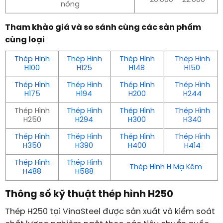
20.000 – 22.000
nóng
Tham khảo giá và so sánh cùng các sản phẩm
cùng loại
Thép Hinh
Thép Hình
Thép Hình
Thép Hình
H100
H125
H148
H150
Thép Hình
Thép Hình
Thép Hình
Thép Hình
H175
H194
H200
H244
Thép Hình
Thép Hình
Thép Hình
Thép Hình
H250
H294
H300
H340
Thép Hình
Thép Hình
Thép Hình
Thép Hình
H350
H390
H400
H414
Thép Hình
Thép Hình
Thép Hình H Mạ Kẽm
H488
H588
Thông số kỹ thuật thép hình H250
Thép H250 tại VinaSteel được sản xuất và kiểm soát