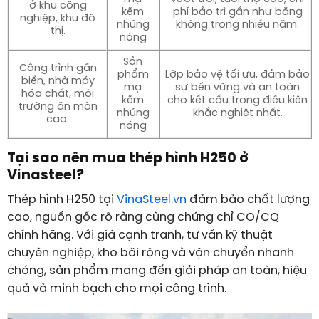
ở khu công
kẽm
phí bảo trì gần như bằng
nghiệp, khu đô
nhúng
không trong nhiều năm.
thị.
nóng
Sản
Công trình gần
phẩm
Lớp bảo vệ tối ưu, đảm bảo
biển, nhà máy
mạ
sự bền vững và an toàn
hóa chất, môi
kẽm
cho kết cấu trong điều kiện
trường ăn mòn
nhúng
khắc nghiệt nhất.
cao.
nóng
Tại sao nên mua thép hình H250 ở
Vinasteel?
Thép hình H250 tại
VinaSteel.vn
đảm bảo chất lượng
cao, nguồn gốc rõ ràng cùng chứng chỉ CO/CQ
chính hãng. Với giá cạnh tranh, tư vấn kỹ thuật
chuyên nghiệp, kho bãi rộng và vận chuyển nhanh
chóng, sản phẩm mang đến giải pháp an toàn, hiệu
quả và minh bạch cho mọi công trình.