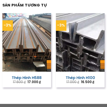
SẢN PHẨM TƯƠNG TỰ
-3%
-3%
Thép Hình H588
Thép Hình H100
Giá
Giá
Giá
Giá
17.600
₫
17.000
₫
17.000
₫
16.500
₫
gốc
hiện
gốc
hiện
là:
tại
là:
tại
17.600 ₫.
là:
17.000 ₫.
là:
17.000 ₫.
16.500 ₫