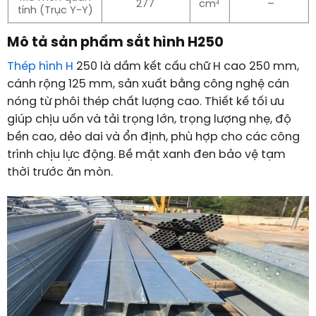
277
cm⁴
–
tính (Trục Y-Y)
Mô tả sản phẩm sắt hình H250
Thép hình H
250 là dầm kết cấu chữ H cao 250 mm,
cánh rộng 125 mm, sản xuất bằng công nghệ cán
nóng từ phôi thép chất lượng cao. Thiết kế tối ưu
giúp chịu uốn và tải trọng lớn, trọng lượng nhẹ, độ
bền cao, dẻo dai và ổn định, phù hợp cho các công
trình chịu lực động. Bề mặt xanh đen bảo vệ tạm
thời trước ăn mòn.