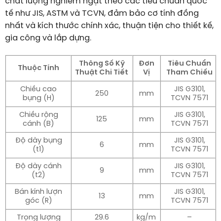
chất lượng nghiêm ngặt theo các tiêu chuẩn quốc
tế như JIS, ASTM và TCVN, đảm bảo cơ tính đồng
nhất và kích thước chính xác, thuận tiện cho thiết kế,
gia công và lắp dựng.
Thông Số Kỹ
Đơn
Tiêu Chuẩn
Thuộc Tính
Thuật Chi Tiết
Vị
Tham Chiếu
Chiều cao
JIS G3101,
250
mm
bụng (H)
TCVN 7571
Chiều rộng
JIS G3101,
125
mm
cánh (B)
TCVN 7571
Độ dày bụng
JIS G3101,
6
mm
(t1)
TCVN 7571
Độ dày cánh
JIS G3101,
9
mm
(t2)
TCVN 7571
Bán kính lượn
JIS G3101,
13
mm
góc (R)
TCVN 7571
Trọng lượng
29.6
kg/m
–