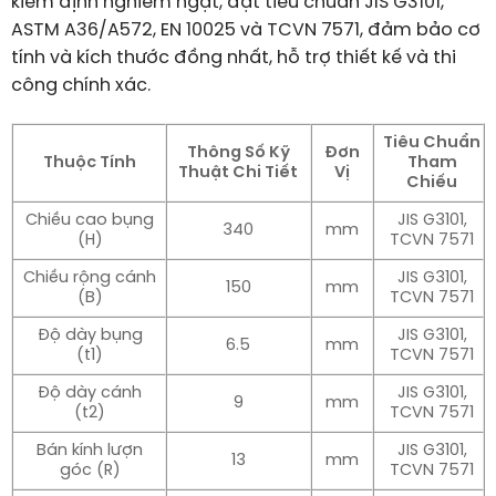
kiểm định nghiêm ngặt, đạt tiêu chuẩn JIS G3101,
ASTM A36/A572, EN 10025 và TCVN 7571, đảm bảo cơ
tính và kích thước đồng nhất, hỗ trợ thiết kế và thi
công chính xác.
Tiêu Chuẩn
Thông Số Kỹ
Đơn
Thuộc Tính
Tham
Thuật Chi Tiết
Vị
Chiếu
Chiều cao bụng
JIS G3101,
340
mm
(H)
TCVN 7571
Chiều rộng cánh
JIS G3101,
150
mm
(B)
TCVN 7571
Độ dày bụng
JIS G3101,
6.5
mm
(t1)
TCVN 7571
Độ dày cánh
JIS G3101,
9
mm
(t2)
TCVN 7571
Bán kính lượn
JIS G3101,
13
mm
góc (R)
TCVN 7571