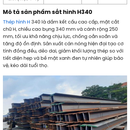
Mô tả sản phẩm sắt hình H340
Thép hình H
340 là dầm kết cấu cao cấp, mặt cắt
chữ H, chiều cao bụng 340 mm và cánh rộng 250
mm, tối ưu khả năng chịu lực, chống oằn xoắn và
tăng độ ổn định. Sản xuất cán nóng hiện đại tạo cơ
tính đồng đều, dẻo dai, giảm khối lượng thép so với
tiết diện hẹp và bề mặt xanh đen tự nhiên giúp bảo
vệ, kéo dài tuổi thọ.