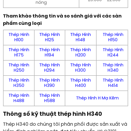
20.000 – 22.000
nóng
Tham khảo thông tin và so sánh giá với các sản
phẩm cùng loại
Thép Hinh
Thép Hình
Thép Hình
Thép Hình
H100
H125
H148
H150
Thép Hình
Thép Hình
Thép Hình
Thép Hình
H175
H194
H200
H244
Thép Hình
Thép Hình
Thép Hình
Thép Hình
H250
H294
H300
H340
Thép Hình
Thép Hình
Thép Hình
Thép Hình
H350
H390
H400
H414
Thép Hình
Thép Hình
Thép Hình H Mạ Kẽm
H488
H588
Thông số kỹ thuật thép hình H340
Thép H340 do chúng tôi phân phối được sản xuất và