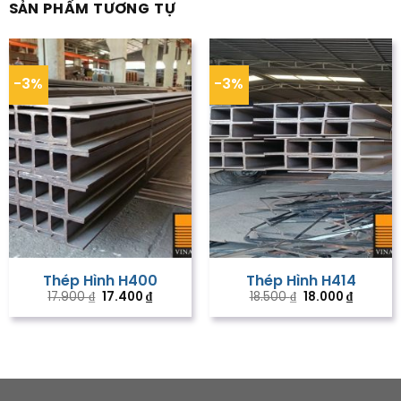
SẢN PHẨM TƯƠNG TỰ
-3%
-3%
Thép Hình H400
Thép Hình H414
Giá
Giá
Giá
Giá
17.900
₫
17.400
₫
18.500
₫
18.000
₫
gốc
hiện
gốc
hiện
là:
tại
là:
tại
17.900 ₫.
là:
18.500 ₫.
là:
17.400 ₫.
18.000 ₫