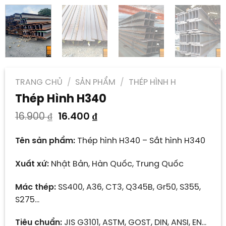
TRANG CHỦ
/
SẢN PHẨM
/
THÉP HÌNH H
Thép Hình H340
Giá
Giá
16.900
₫
16.400
₫
gốc
hiện
là:
tại
Tên sản phẩm:
Thép hình H340 – Sắt hình H340
16.900 ₫.
là:
16.400 ₫.
Xuất xứ:
Nhật Bản, Hàn Quốc, Trung Quốc
Mác thép:
SS400, A36, CT3, Q345B, Gr50, S355,
S275…
Tiêu chuẩn:
JIS G3101, ASTM, GOST, DIN, ANSI, EN…