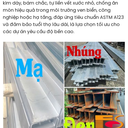
kim dày, bám chắc, tự liền vết xước nhỏ, chống ăn
mòn hiệu quả trong môi trường ven biển, công
nghiệp hoặc hạ tầng, đáp ứng tiêu chuẩn ASTM A123
và đảm bảo tuổi thọ lâu dài, là lựa chọn tối ưu cho
các dự án yêu cầu độ bền cao.