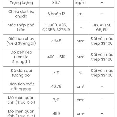
Trọng lượng
36.7
kg/m
–
Chiều dài tiêu
6 hoặc 12
m
–
chuẩn
Mác thép phổ
SS400, A36,
JIS, ASTM,
–
biến
Q235B, S275JR
GB, EN
Giới hạn chảy
Đối với mác
≥ 245
MPa
(Yield Strength)
thép SS400
Độ bền kéo
Đối với mác
(Tensile
400 – 510
MPa
thép SS400
Strength)
Độ dãn dài
Đối với mác
≥ 21
%
tương đối
thép SS400
Diện tích mặt
46.78
cm²
–
cắt ngang
Mô men quán
7,21
cm⁴
–
tính (Trục X-X)
Mô men quán
499
cm⁴
–
tính (Trục Y-Y)