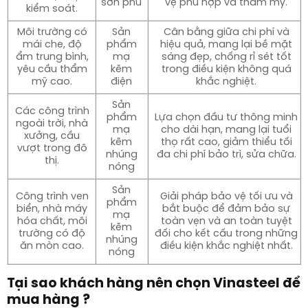
sơn phủ
vệ phù hợp và thẩm mỹ.
kiểm soát.
Môi trường có
Sản
Cân bằng giữa chi phí và
mái che, độ
phẩm
hiệu quả, mang lại bề mặt
ẩm trung bình,
mạ
sáng đẹp, chống rỉ sét tốt
yêu cầu thẩm
kẽm
trong điều kiện không quá
mỹ cao.
điện
khắc nghiệt.
Sản
Các công trình
phẩm
Lựa chọn đầu tư thông minh
ngoài trời, nhà
mạ
cho dài hạn, mang lại tuổi
xưởng, cầu
kẽm
thọ rất cao, giảm thiểu tối
vượt trong đô
nhúng
đa chi phí bảo trì, sửa chữa.
thị.
nóng
Sản
Công trình ven
Giải pháp bảo vệ tối ưu và
phẩm
biển, nhà máy
bắt buộc để đảm bảo sự
mạ
hóa chất, môi
toàn vẹn và an toàn tuyệt
kẽm
trường có độ
đối cho kết cấu trong những
nhúng
ăn mòn cao.
điều kiện khắc nghiệt nhất.
nóng
Tại sao khách hàng nên chọn Vinasteel để
mua hàng ?