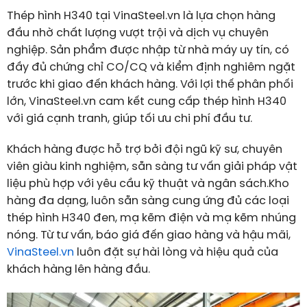
Thép hình H340 tại VinaSteel.vn là lựa chọn hàng
đầu nhờ chất lượng vượt trội và dịch vụ chuyên
nghiệp. Sản phẩm được nhập từ nhà máy uy tín, có
đầy đủ chứng chỉ CO/CQ và kiểm định nghiêm ngặt
trước khi giao đến khách hàng. Với lợi thế phân phối
lớn, VinaSteel.vn cam kết cung cấp thép hình H340
với giá cạnh tranh, giúp tối ưu chi phí đầu tư.
Khách hàng được hỗ trợ bởi đội ngũ kỹ sư, chuyên
viên giàu kinh nghiệm, sẵn sàng tư vấn giải pháp vật
liệu phù hợp với yêu cầu kỹ thuật và ngân sách.Kho
hàng đa dạng, luôn sẵn sàng cung ứng đủ các loại
thép hình H340 đen, mạ kẽm điện và mạ kẽm nhúng
nóng. Từ tư vấn, báo giá đến giao hàng và hậu mãi,
VinaSteel.vn
luôn đặt sự hài lòng và hiệu quả của
khách hàng lên hàng đầu.