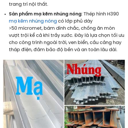
trang trí nội thất.
Sản phẩm mạ kẽm nhúng nóng
: Thép hình H390
mạ kẽm nhúng nóng
có lớp phủ dày
>
50
micromet
, bám dính chắc, chống ăn mòn
vượt trội kể cả khi trầy xước. Đây là lựa chọn tối ưu
cho công trình ngoài trời, ven biển, cầu cảng hay
tháp điện, đảm bảo độ bền và an toàn lâu dài.