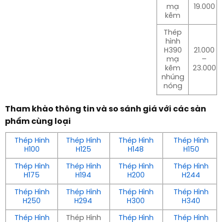
mạ
19.000
kẽm
Thép
hình
H390
21.000
mạ
–
kẽm
23.000
nhúng
nóng
Tham khảo thông tin và so sánh giá với các sản
phẩm cùng loại
Thép Hinh
Thép Hình
Thép Hình
Thép Hình
H100
H125
H148
H150
Thép Hình
Thép Hình
Thép Hình
Thép Hình
H175
H194
H200
H244
Thép Hình
Thép Hình
Thép Hình
Thép Hình
H250
H294
H300
H340
Thép Hình
Thép Hình
Thép Hình
Thép Hình