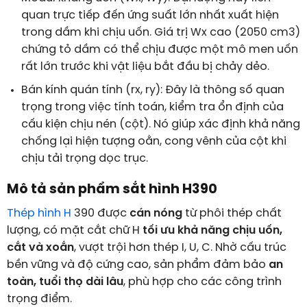
quan trực tiếp đến ứng suất lớn nhất xuất hiện
trong dầm khi chịu uốn. Giá trị Wx cao (
2050
cm
3
)
chứng tỏ dầm có thể chịu được một mô men uốn
rất lớn trước khi vật liệu bắt đầu bị chảy dẻo.
Bán kính quán tính (rx, ry): Đây là thông số quan
trọng trong việc tính toán, kiểm tra ổn định của
cấu kiện chịu nén (cột). Nó giúp xác định khả năng
chống lại hiện tượng oằn, cong vênh của cột khi
chịu tải trọng dọc trục.
Mô tả sản phẩm sắt hình H390
Thép hình H
390 được
cán nóng
từ phôi thép chất
lượng, có mặt cắt chữ H
tối ưu khả năng chịu uốn,
cắt và xoắn
, vượt trội hơn thép I, U, C. Nhờ cấu trúc
bền vững và độ cứng cao, sản phẩm đảm bảo
an
toàn, tuổi thọ dài lâu
, phù hợp cho các công trình
trọng điểm.