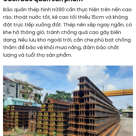
Bảo quản thép hình H390 cần thực hiện trên nền cao
ráo, thoát nước tốt, kê cao tối thiểu
15
cm
và không
đặt trực tiếp xuống đất. Thép nên xếp ngay ngắn, có
khe hở thông gió, tránh chồng quá cao gây biến
dạng. Nếu lưu kho ngoài trời, cần che phủ bạt chống
thấm để bảo vệ khỏi mưa nắng, đảm bảo chất
lượng và tuổi thọ sản phẩm.