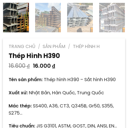
TRANG CHỦ
/
SẢN PHẨM
/
THÉP HÌNH H
Thép Hình H390
Giá
Giá
16.600
₫
16.000
₫
gốc
hiện
là:
tại
Tên sản phẩm:
Thép hình H390 – Sắt hình H390
16.600 ₫.
là:
16.000 ₫.
Xuất xứ:
Nhật Bản, Hàn Quốc, Trung Quốc
Mác thép:
SS400, A36, CT3, Q345B, Gr50, S355,
S275…
Tiêu chuẩn:
JIS G3101, ASTM, GOST, DIN, ANSI, EN…