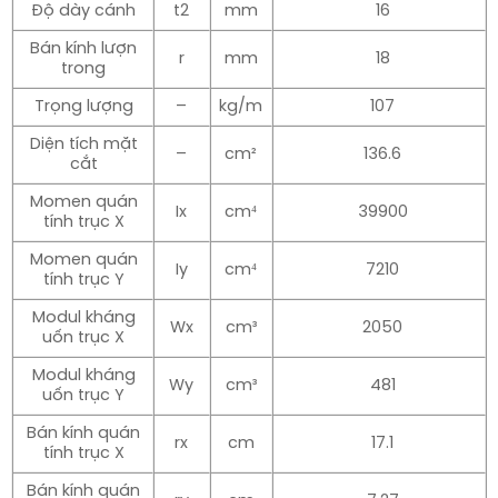
Độ dày cánh
t2
mm
16
Bán kính lượn
r
mm
18
trong
Trọng lượng
–
kg/m
107
Diện tích mặt
–
cm²
136.6
cắt
Momen quán
Ix
cm⁴
39900
tính trục X
Momen quán
Iy
cm⁴
7210
tính trục Y
Modul kháng
Wx
cm³
2050
uốn trục X
Modul kháng
Wy
cm³
481
uốn trục Y
Bán kính quán
rx
cm
17.1
tính trục X
Bán kính quán