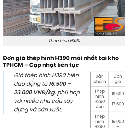
Thép hình H390
Đơn giá thép hình H390 mới nhất tại kho
TPHCM – Cập nhật liên tục
Giá thép hình H390 hiện
Sản
Đơn
phẩm
giá
dao động từ
16.500 –
Thép
23.000 VNĐ/kg
, phù hợp
16.600
hình
–
với nhiều nhu cầu xây
H390
17.600
đen
dựng và sản xuất.
Thép
hình
18.000
H390
–