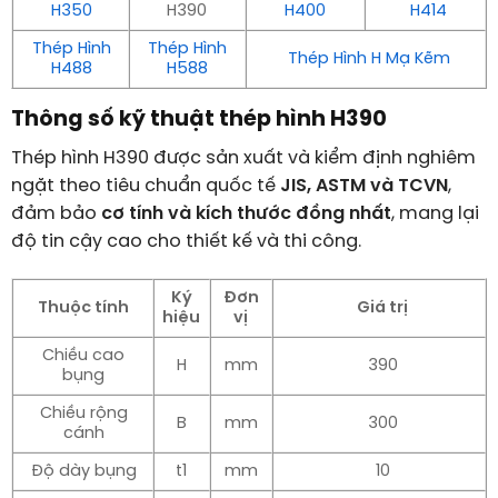
H350
H390
H400
H414
Thép Hình
Thép Hình
Thép Hình H Mạ Kẽm
H488
H588
Thông số kỹ thuật thép hình H390
Thép hình H390 được sản xuất và kiểm định nghiêm
ngặt theo tiêu chuẩn quốc tế
JIS, ASTM và TCVN
,
đảm bảo
cơ tính và kích thước đồng nhất
, mang lại
độ tin cậy cao cho thiết kế và thi công.
Ký
Đơn
Thuộc tính
Giá trị
hiệu
vị
Chiều cao
H
mm
390
bụng
Chiều rộng
B
mm
300
cánh
Độ dày bụng
t1
mm
10