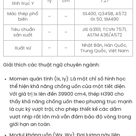
ry
cm
7.27
tính trục Y
Mác thép phổ
SS400, Q345B, A572
–
–
biến
Gr.50, SM490
Tiêu chuẩn
JIS G3101, TCVN 7571,
–
–
sản xuất
ASTM A36/A572
Nhật Bản, Hàn Quốc,
Xuất xứ
–
–
Trung Quốc, Việt Nam
Giải thích các thuật ngữ chuyên ngành:
Momen quán tính (Ix, Iy): Là một chỉ số hình học
thể hiện khả năng chống uốn của một tiết diện.
Với giá trị Ix lên đến
39900
cm
4
, thép H390 cho
thấy khả năng chống uốn theo phương trục mạnh
là cực kỳ vượt trội, cho phép thiết kế các dầm
vượt nhịp rất lớn mà vẫn đảm bảo độ võng trong
giới hạn an toàn.
Modul kháng uốn (Wx, Wy): Đại lượng này liên