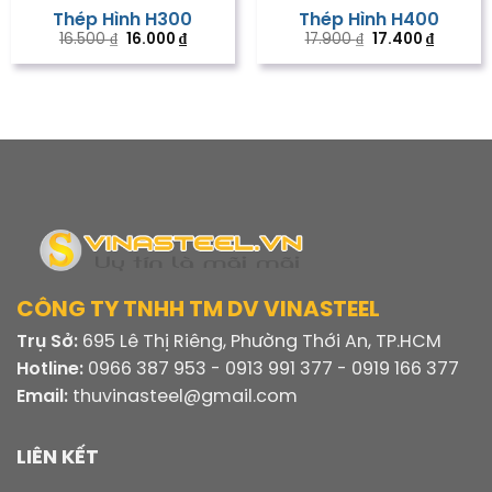
Thép Hình H300
Thép Hình H400
Giá
Giá
Giá
Giá
16.500
₫
16.000
₫
17.900
₫
17.400
₫
gốc
hiện
gốc
hiện
là:
tại
là:
tại
16.500 ₫.
là:
17.900 ₫.
là:
16.000 ₫.
17.400 ₫
CÔNG TY TNHH TM DV VINASTEEL
Trụ Sở:
695 Lê Thị Riêng, Phường Thới An, TP.HCM
Hotline:
0966 387 953 - 0913 991 377 - 0919 166 377
Email:
thuvinasteel@gmail.com
LIÊN KẾT