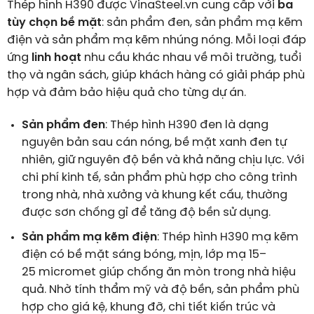
Thép hình H390 được VinaSteel.vn cung cấp với
ba
tùy chọn bề mặt
: sản phẩm đen, sản phẩm mạ kẽm
điện và sản phẩm mạ kẽm nhúng nóng. Mỗi loại đáp
ứng
linh hoạt
nhu cầu khác nhau về môi trường, tuổi
thọ và ngân sách, giúp khách hàng có giải pháp phù
hợp và đảm bảo hiệu quả cho từng dự án.
Sản phẩm đen
: Thép hình H390 đen là dạng
nguyên bản sau cán nóng, bề mặt xanh đen tự
nhiên, giữ nguyên độ bền và khả năng chịu lực. Với
chi phí kinh tế, sản phẩm phù hợp cho công trình
trong nhà, nhà xưởng và khung kết cấu, thường
được sơn chống gỉ để tăng độ bền sử dụng.
Sản phẩm mạ kẽm điện
: Thép hình H390 mạ kẽm
điện có bề mặt sáng bóng, mịn, lớp mạ
15–
25
micromet
giúp chống ăn mòn trong nhà hiệu
quả. Nhờ tính thẩm mỹ và độ bền, sản phẩm phù
hợp cho giá kệ, khung đỡ, chi tiết kiến trúc và