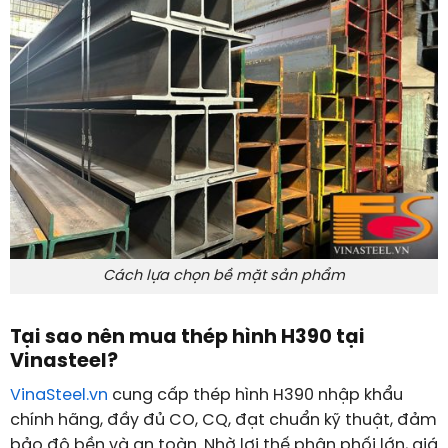
Cách lựa chọn bề mặt sản phẩm
Tại sao nên mua thép hình H390 tại
Vinasteel?
VinaSteel.vn
cung cấp thép hình H390 nhập khẩu
chính hãng, đầy đủ CO, CQ, đạt chuẩn kỹ thuật, đảm
bảo độ bền và an toàn. Nhờ lợi thế phân phối lớn, giá