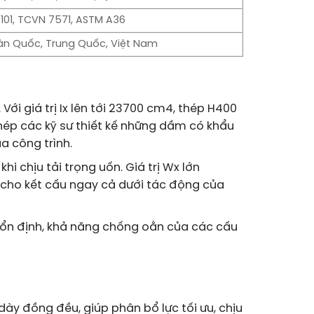
3101, TCVN 7571, ASTM A36
àn Quốc, Trung Quốc, Việt Nam
Với giá trị
I
x
lên tới
23700
cm
4
, thép H400
hép các kỹ sư thiết kế những dầm có khẩu
a công trình.
hi chịu tải trọng uốn. Giá trị
W
x
lớn
cho kết cấu ngay cả dưới tác động của
sự ổn định, khả năng chống oằn của các cấu
ày đồng đều, giúp phân bổ lực tối ưu, chịu