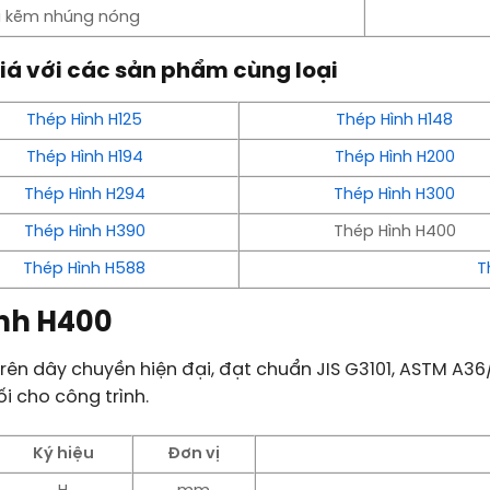
ạ kẽm nhúng nóng
iá với các sản phẩm cùng loại
Thép Hình H125
Thép Hình H148
Thép Hình H194
Thép Hình H200
Thép Hình H294
Thép Hình H300
Thép Hình H390
Thép Hình H400
Thép Hình H588
T
ình H400
trên dây chuyền hiện đại, đạt chuẩn JIS G3101, ASTM 
ối cho công trình.
Ký hiệu
Đơn vị