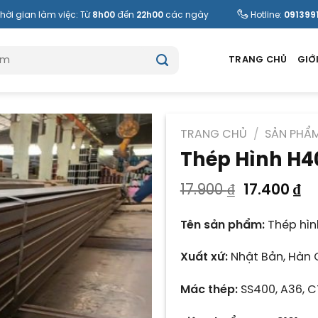
hời gian làm việc: Từ
8h00
đến
22h00
các ngày
Hotline:
091399
TRANG CHỦ
GIỚI
TRANG CHỦ
/
SẢN PHẨ
Thép Hình H4
Giá
Gi
17.900
₫
17.400
₫
gốc
hi
là:
tạ
Tên sản phẩm:
Thép hìn
17.900 ₫.
là
17
Xuất xứ:
Nhật Bản, Hàn 
Mác thép:
SS400, A36, C