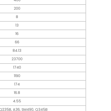
400
200
8
13
16
66
84.13
23700
1740
1190
174
16.8
4.55
 Q235B, A36, SM490, Q345B