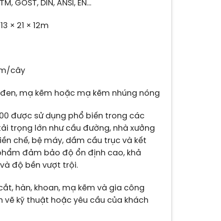
TM, GOST, DIN, ANSI, EN…
13 × 21 × 12m
m/cây
 đen, mạ kẽm hoặc mạ kẽm nhúng nóng
00 được sử dụng phổ biến trong các
 tải trọng lớn như cầu đường, nhà xưởng
iền chế, bệ máy, dầm cầu trục và kết
 phẩm đảm bảo độ ổn định cao, khả
và độ bền vượt trội.
ắt, hàn, khoan, mạ kẽm và gia công
n vẽ kỹ thuật hoặc yêu cầu của khách