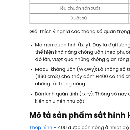
Tiêu chuẩn sản xuất
Xuất xứ
Giải thích ý nghĩa các thông số quan trọng
Momen quán tính (
I
x
,
I
y
): Đây là đại lượn
thể hiện khả năng chống uốn theo phươn
độ lớn, vượt qua những không gian rộng
Modul kháng uốn (
W
x
,
W
y
): Là thông số 
(
1190
cm
3
) cho thấy dầm H400 có thể c
những tải trọng nặng.
Bán kính quán tính (
r
x
,
r
y
): Thông số này 
kiện chịu nén như cột.
Mô tả sản phẩm sắt hình
Thép hình H
400 được cán nóng ở nhiệt đ