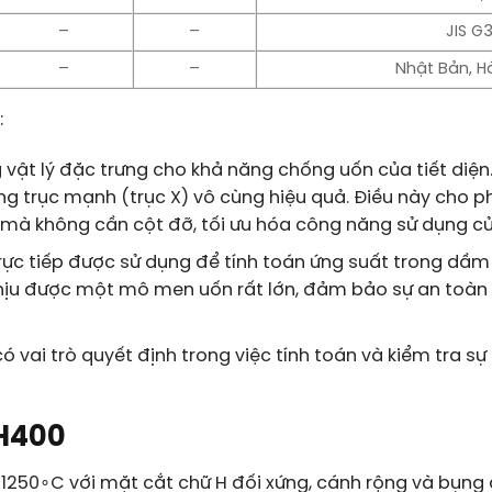
–
–
JIS G
–
–
Nhật Bản, H
:
g vật lý đặc trưng cho khả năng chống uốn của tiết diện. 
g trục mạnh (trục X) vô cùng hiệu quả. Điều này cho p
 mà không cần cột đỡ, tối ưu hóa công năng sử dụng củ
trực tiếp được sử dụng để tính toán ứng suất trong dầm k
hịu được một mô men uốn rất lớn, đảm bảo sự an toàn 
có vai trò quyết định trong việc tính toán và kiểm tra 
 H400
ộ
125
0
∘
C
với mặt cắt chữ H đối xứng, cánh rộng và bụng d