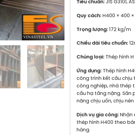
Tiêu chuẩn:
JIS G3101, AS
Quy cách:
H400 × 400 × 
Trọng lượng:
172 kg/m
Chiều dài tiêu chuẩn:
12
Chủng loại:
Thép hình H
Ứng dụng:
Thép hình H4
công trình kết cấu chịu
công nghiệp, nhà thép t
cấu hạ tầng nặng. Sản
năng chịu uốn, chịu nén 
Dịch vụ gia công:
Nhận c
thép hình H400 theo bả
hàng.