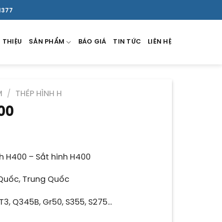
1377
 THIỆU
SẢN PHẨM
BÁO GIÁ
TIN TỨC
LIÊN HỆ
M
/
THÉP HÌNH H
00
á
ện
i
h H400 – Sắt hinh H400
:
.400 ₫.
Quốc, Trung Quốc
T3, Q345B, Gr50, S355, S275…