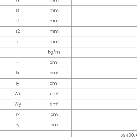
H
mm
B
mm
t1
mm
t2
mm
r
mm
–
kg/m
–
cm²
Ix
cm⁴
Iy
cm⁴
Wx
cm³
Wy
cm³
rx
cm
ry
cm
–
–
SS400,