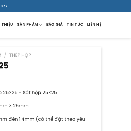
1377
 THIỆU
SẢN PHẨM
BÁO GIÁ
TIN TỨC
LIÊN HỆ
M
/
THÉP HỘP
25
á
ện
i
 25×25 – Sắt hộp 25×25
.500 ₫.
mm × 25mm
8mm đến 1.4mm (có thể đặt theo yêu