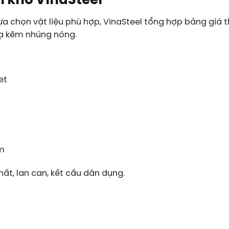
i kho VinaSteel
lựa chọn vật liệu phù hợp, VinaSteel tổng hợp bảng giá
ạ kẽm nhúng nóng.
et
am
hất, lan can, kết cấu dân dụng.