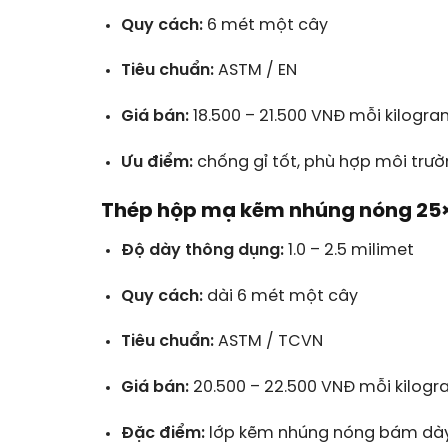
Quy cách:
6 mét một cây
Tiêu chuẩn:
ASTM / EN
Giá bán:
18.500 – 21.500 VNĐ mỗi kilogr
Ưu điểm:
chống gỉ tốt, phù hợp môi trườ
Thép hộp mạ kẽm nhúng nóng 25
Độ dày thông dụng:
1.0 – 2.5 milimet
Quy cách:
dài 6 mét một cây
Tiêu chuẩn:
ASTM / TCVN
Giá bán:
20.500 – 22.500 VNĐ mỗi kilog
Đặc điểm:
lớp kẽm nhúng nóng bám dày, 