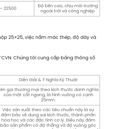
Độ bền cao, chịu môi trường
– 22500
ngoài trời và công nghiệp
ép hộp 25×25, việc nắm mác thép, độ dày và
 TCVN. Chúng tôi cung cấp bảng thông số
Diễn Giải & Ý Nghĩa Kỹ Thuật
Tên gọi thương mại theo kích thước danh nghĩa
của mặt cắt ngang, là hình vuông có cạnh
25mm.
Việc sản xuất theo các tiêu chuẩn này là sự
đảm bảo về dung sai kích thước, thành phần
hóa học và các đặc tính cơ lý. Điều này đảm
bảo sản phẩm có độ thẳng và độ vuông góc