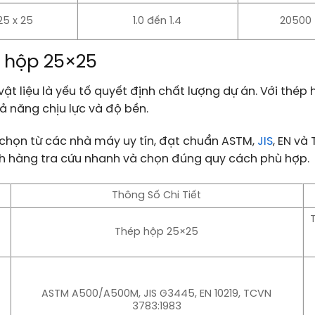
5 x 25
1.0 đến 1.4
20500 
p hộp 25×25
 vật liệu là yếu tố quyết định chất lượng dự án. Với th
ả năng chịu lực và độ bền.
 chọn từ các nhà máy uy tín, đạt chuẩn ASTM,
JIS
, EN và
ch hàng tra cứu nhanh và chọn đúng quy cách phù hợp.
Thông Số Chi Tiết
Thép hộp 25×25
ASTM A500/A500M, JIS G3445, EN 10219, TCVN
3783:1983