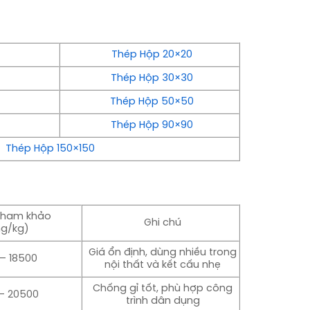
Thép Hộp 20×20
Thép Hộp 30×30
Thép Hộp 50×50
0
Thép Hộp 90×90
Thép Hộp 150×150
tham khảo
Ghi chú
g/kg)
Giá ổn định, dùng nhiều trong
– 18500
nội thất và kết cấu nhẹ
Chống gỉ tốt, phù hợp công
– 20500
trình dân dụng