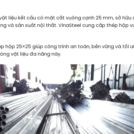
vật liệu kết cấu có mặt cắt vuông cạnh 25 mm, sở hữu 
ng và sản xuất nội thất. VinaSteel cung cấp thép hộp
 hộp 25×25 giúp công trình an toàn, bền vững và tối ưu 
òng vật liệu đa năng này.