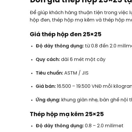
Đơn giá thép hộp 25×25 tạ
Để giúp khách hàng thuận tiện trong việc 
hộp đen, thép hộp mạ kẽm và thép hộp m
Giá thép hộp đen 25×25
Độ dày thông dụng:
từ 0.8 đến 2.0 milim
Quy cách:
dài 6 mét một cây
Tiêu chuẩn:
ASTM / JIS
Giá bán:
16.500 – 19.500 VNĐ mỗi kilogr
Ứng dụng:
khung giàn nhẹ, bàn ghế nội t
Thép hộp mạ kẽm 25×25
Độ dày thông dụng:
0.8 – 2.0 milimet