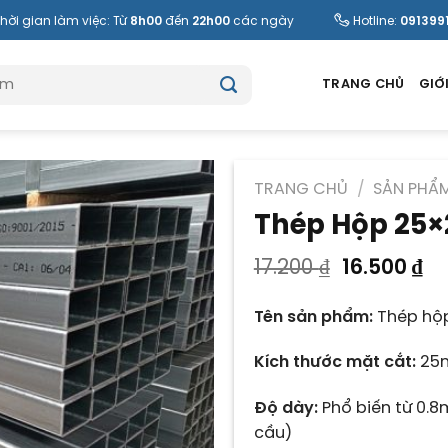
hời gian làm việc: Từ
8h00
đến
22h00
các ngày
Hotline:
091399
TRANG CHỦ
GIỚI
TRANG CHỦ
/
SẢN PHẨ
Thép Hộp 25×
Giá
Gi
17.200
₫
16.500
₫
gốc
hi
là:
tạ
Tên sản phẩm:
Thép hộp
17.200 ₫.
là:
16
Kích thước mặt cắt:
25
Độ dày:
Phổ biến từ 0.
cầu)