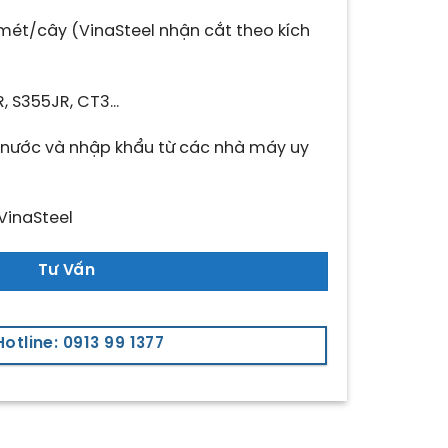
mét/cây (VinaSteel nhận cắt theo kích
, S355JR, CT3…
 nước và nhập khẩu từ các nhà máy uy
VinaSteel
Tư Vấn
Hotline: 0913 99 1377