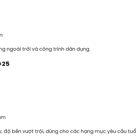
am
ng ngoài trời và công trình dân dụng.
×25
ram
độ bền vượt trội, dùng cho các hạng mục yêu cầu tuổi