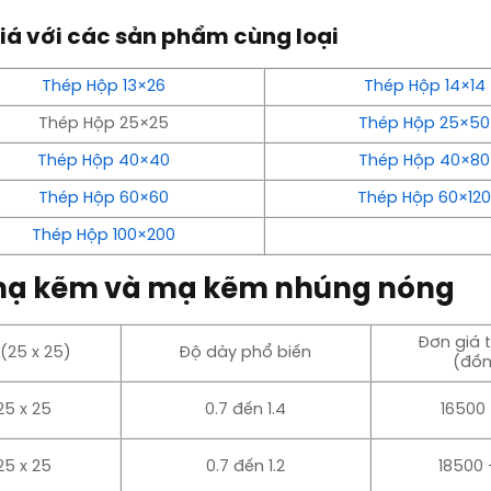
iá với các sản phẩm cùng loại
Thép Hộp 13×26
Thép Hộp 14×14
Thép Hộp 25×25
Thép Hộp 25×50
Thép Hộp 40×40
Thép Hộp 40×80
Thép Hộp 60×60
Thép Hộp 60×12
Thép Hộp 100×200
 mạ kẽm và mạ kẽm nhúng nóng
Đơn giá 
(25 x 25)
Độ dày phổ biến
(đồn
5 x 25
0.7 đến 1.4
16500 
5 x 25
0.7 đến 1.2
18500 