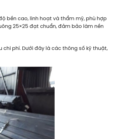
độ bền cao, linh hoạt và thẩm mỹ, phù hợp
 vuông 25×25 đạt chuẩn, đảm bảo làm nền
chi phí. Dưới đây là các thông số kỹ thuật,