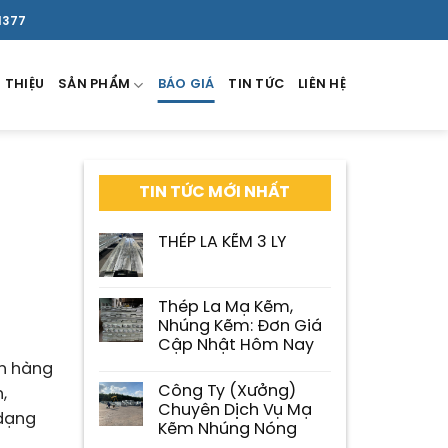
1377
 THIỆU
SẢN PHẨM
BÁO GIÁ
TIN TỨC
LIÊN HỆ
TIN TỨC MỚI NHẤT
THÉP LA KẼM 3 LY
Thép La Mạ Kẽm,
Nhúng Kẽm: Đơn Giá
Cập Nhật Hôm Nay
ch hàng
Công Ty (Xưởng)
,
Chuyên Dịch Vụ Mạ
 dạng
Kẽm Nhúng Nóng