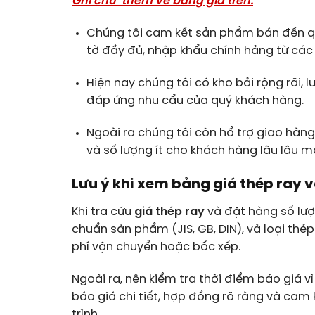
Ghi chú thêm về bảng giá trên.
Chúng tôi cam kết sản phẩm bán đến qu
tờ đầy đủ, nhập khẩu chính hảng từ các 
Hiện nay chúng tôi có kho bải rộng rãi,
đáp ứng nhu cẩu của quý khách hàng.
Ngoài ra chúng tôi còn hổ trợ giao hàng
và số lượng ít cho khách hàng lâu lâu m
Lưu ý khi xem bảng giá thép ray 
Khi tra cứu
giá thép ray
và đặt hàng số lượn
chuẩn sản phẩm (JIS, GB, DIN), và loại thé
phí vận chuyển hoặc bốc xếp.
Ngoài ra, nên kiểm tra thời điểm báo giá v
báo giá chi tiết, hợp đồng rõ ràng và cam 
trình.