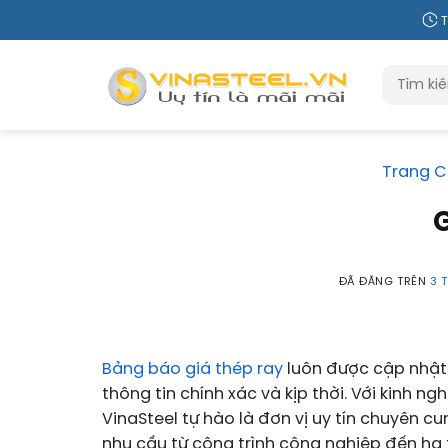
Chuyển
T
đến
nội
Tìm
dung
kiếm:
Trang C
ĐÃ ĐĂNG TRÊN
3 
Bảng báo giá thép ray
luôn được cập nhật 
thông tin chính xác và kịp thời. Với kinh n
VinaSteel tự hào là đơn vị uy tín chuyên 
nhu cầu từ công trình công nghiệp đến hạ 