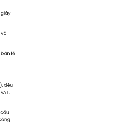
 giấy
 và
 bán lẽ
, tiêu
 VAT,
 cầu
 công