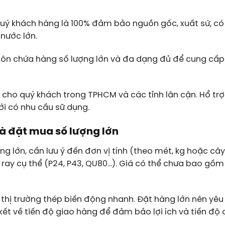
ý khách hàng là 100% đảm bảo nguồn gốc, xuất sứ, có
nước lớn.
 luôn chứa hàng số lượng lớn và đa dạng đủ để cung cấp
 cho quý khách trong TPHCM và các tỉnh lân cận. Hổ trợ
ới có nhu cầu sữ dụng.
và đặt mua số lượng lớn
g lớn, cần lưu ý đến đơn vị tính (theo mét, kg hoặc cây)
p ray cụ thể (P24, P43, QU80…). Giá có thể chưa bao gồm
ì thị trường thép biến động nhanh. Đặt hàng lớn nên yêu
kết về tiến độ giao hàng để đảm bảo lợi ích và tiến độ