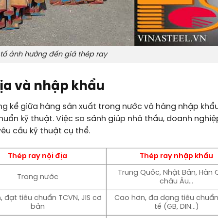
tố ảnh hưởng đến giá thép ray
địa và nhập khẩu
ng kể giữa hàng sản xuất trong nước và hàng nhập khẩu
huẩn kỹ thuật. Việc so sánh giúp nhà thầu, doanh nghiệ
êu cầu kỹ thuật cụ thể.
Thép ray nội địa
Thép ray nhập khẩu
Trung Quốc, Nhật Bản, Hàn 
Trong nước
châu Âu…
, đạt tiêu chuẩn TCVN, JIS cơ
Cao hơn, đa dạng tiêu chuẩ
bản
tế (GB, DIN…)