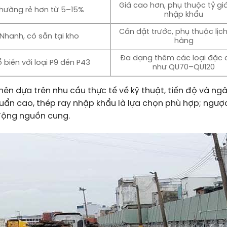
Giá cao hơn, phụ thuộc tỷ giá
hường rẻ hơn từ 5–15%
nhập khẩu
Cần đặt trước, phụ thuộc lịc
Nhanh, có sẵn tại kho
hàng
Đa dạng thêm các loại đặc 
 biến với loại P9 đến P43
như QU70–QU120
nên dựa trên nhu cầu thực tế về kỹ thuật, tiến độ và ng
ẩn cao, thép ray nhập khẩu là lựa chọn phù hợp; ngược 
 động nguồn cung.