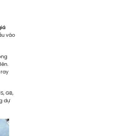
giá
đầu vào
ong
lên.
 ray
S, GB,
g dự