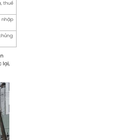
, thuế
h nhập
chủng
ân
lại,