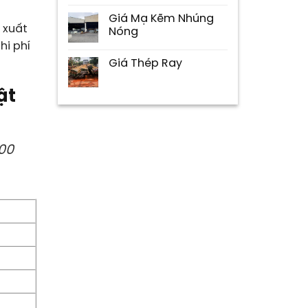
Giá Mạ Kẽm Nhúng
 xuất
Nóng
hi phí
Giá Thép Ray
ật
000