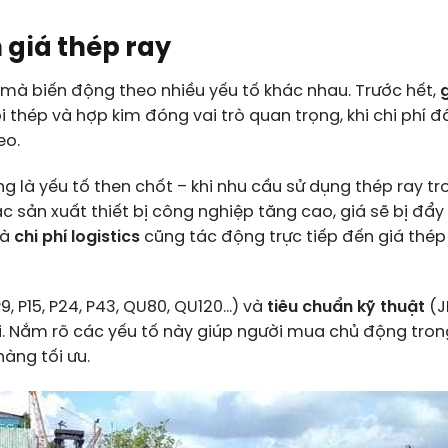
 giá thép ray
 mà biến động theo nhiều yếu tố khác nhau. Trước hết,
 thép và hợp kim đóng vai trò quan trọng, khi chi phí 
eo.
ng là yếu tố then chốt – khi nhu cầu sử dụng thép ray tr
 sản xuất thiết bị công nghiệp tăng cao, giá sẽ bị đẩy 
và
chi phí logistics
cũng tác động trực tiếp đến giá thép
9, P15, P24, P43, QU80, QU120…) và
tiêu chuẩn kỹ thuật
(JI
i. Nắm rõ các yếu tố này giúp người mua chủ động tron
àng tối ưu.