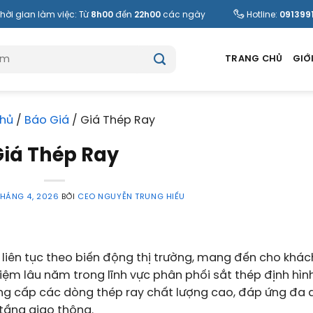
hời gian làm việc: Từ
8h00
đến
22h00
các ngày
Hotline:
091399
TRANG CHỦ
GIỚI
hủ
/
Báo Giá
/
Giá Thép Ray
Giá Thép Ray
THÁNG 4, 2026
BỞI
CEO NGUYỄN TRUNG HIẾU
liên tục theo biến động thị trường, mang đến cho khá
ghiệm lâu năm trong lĩnh vực phân phối sắt thép định hình
cung cấp các dòng thép ray chất lượng cao, đáp ứng đa
tầng giao thông.