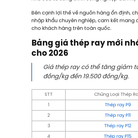
Bên cạnh lợi thế về nguồn hàng ổn định, c
nhập khẩu chuyên nghiệp, cam kết mang đế
cho khách hàng trên toàn quốc.
Bảng giá thép ray mới nh
cho 2026
Giá thép ray có thể tăng giảm t
đồng/kg đến 19.500 đồng/kg.
STT
Chủng Loại Thép R
1
Thép ray P9
2
Thép ray P11
3
Thép ray P12
4
Thép ray P15