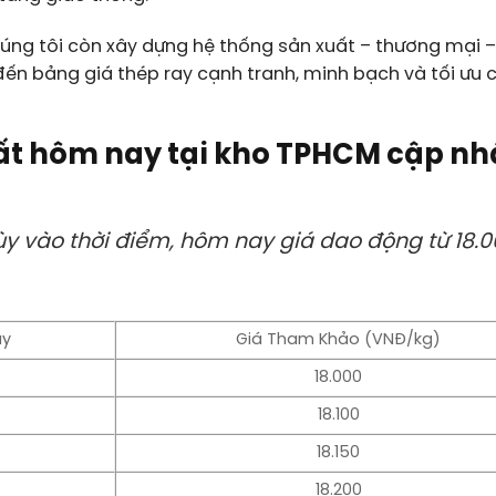
húng tôi còn xây dựng hệ thống sản xuất – thương mại –
n bảng giá thép ray cạnh tranh, minh bạch và tối ưu c
ất hôm nay tại kho TPHCM cập nh
ùy vào thời điểm, hôm nay giá dao động từ 18.
ay
Giá Tham Khảo (VNĐ/kg)
18.000
18.100
18.150
18.200