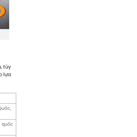
, tùy
p lựa
Quốc,
n quốc