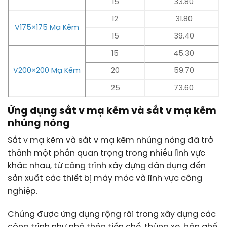
15
33.80
12
31.80
V175×175 Mạ Kẽm
15
39.40
15
45.30
V200×200 Mạ Kẽm
20
59.70
25
73.60
Ứng dụng sắt v mạ kẽm và sắt v mạ kẽm
nhúng nóng
Sắt v mạ kẽm và sắt v mạ kẽm nhúng nóng đã trở
thành một phần quan trọng trong nhiều lĩnh vực
khác nhau, từ công trình xây dựng dân dụng đến
sản xuất các thiết bị máy móc và lĩnh vực công
nghiệp.
Chúng được ứng dụng rộng rãi trong xây dựng các