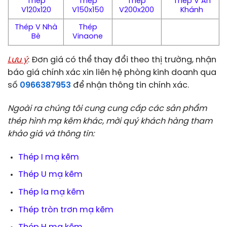
Thép
Thép
Thép
Thép V An
V120x120
V150x150
V200x200
Khánh
Thép V Nhà
Thép
Bè
Vinaone
Lưu ý
: Đơn giá có thể thay đổi theo thị trường, nhận
báo giá chính xác xin liên hệ phòng kinh doanh qua
số
0966387953
để nhận thông tin chính xác.
Ngoài ra chúng tôi cung cung cấp các sản phẩm
thép hình mạ kẽm khác, mời quý khách hàng tham
khảo giá và thông tin:
Thép I mạ kẽm
Thép U mạ kẽm
Thép la mạ kẽm
Thép tròn trơn mạ kẽm