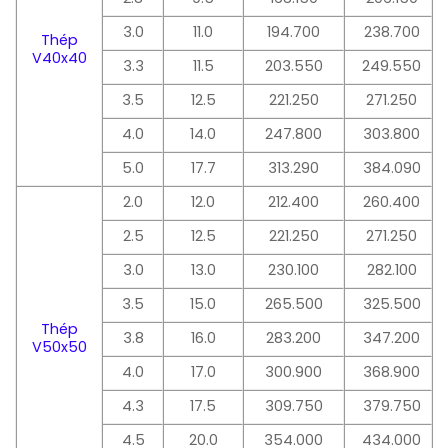
3.0
11.0
194.700
238.700
Thép
V40x40
3.3
11.5
203.550
249.550
3.5
12.5
221.250
271.250
4.0
14.0
247.800
303.800
5.0
17.7
313.290
384.090
2.0
12.0
212.400
260.400
2.5
12.5
221.250
271.250
3.0
13.0
230.100
282.100
3.5
15.0
265.500
325.500
Thép
3.8
16.0
283.200
347.200
V50x50
4.0
17.0
300.900
368.900
4.3
17.5
309.750
379.750
4.5
20.0
354.000
434.000