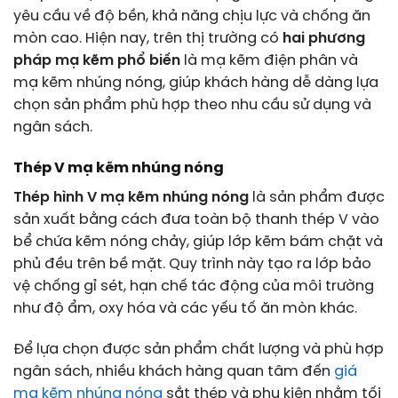
yêu cầu về độ bền, khả năng chịu lực và chống ăn
mòn cao. Hiện nay, trên thị trường có
hai phương
pháp mạ kẽm phổ biến
là mạ kẽm điện phân và
mạ kẽm nhúng nóng, giúp khách hàng dễ dàng lựa
chọn sản phẩm phù hợp theo nhu cầu sử dụng và
ngân sách.
Thép V mạ kẽm nhúng nóng
Thép hình V mạ kẽm nhúng nóng
là sản phẩm được
sản xuất bằng cách đưa toàn bộ thanh thép V vào
bể chứa kẽm nóng chảy, giúp lớp kẽm bám chặt và
phủ đều trên bề mặt. Quy trình này tạo ra lớp bảo
vệ chống gỉ sét, hạn chế tác động của môi trường
như độ ẩm, oxy hóa và các yếu tố ăn mòn khác.
Để lựa chọn được sản phẩm chất lượng và phù hợp
ngân sách, nhiều khách hàng quan tâm đến
giá
mạ kẽm nhúng nóng
sắt thép và phụ kiện nhằm tối