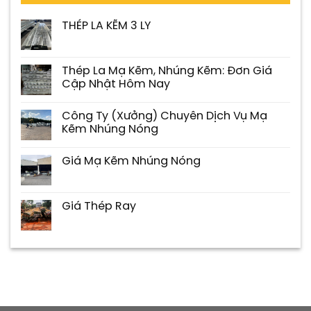
THÉP LA KẼM 3 LY
Thép La Mạ Kẽm, Nhúng Kẽm: Đơn Giá
Cập Nhật Hôm Nay
Công Ty (Xưởng) Chuyên Dịch Vụ Mạ
Kẽm Nhúng Nóng
Giá Mạ Kẽm Nhúng Nóng
Giá Thép Ray