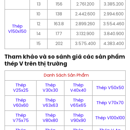
13
156
2.761.200
3.385.200
10
138
2.442.600
2.994.600
12
163.8
2.899.260
3.554.460
Thép
V150x150
14
177
3.132.900
3.840.900
15
202
3.575.400
4.383.400
Tham khảo và so sánh giá các sản phẩm
thép V trên thị trường
Danh Sách Sản Phẩm
Thép
Thép
Thép
Thép V50x50
V25x25
V30x30
V40x40
Thép
Thép
Thép
Thép V70x70
V60x60
V63x63
V65x65
Thép
Thép
Thép
Thép V100x100
V75x75
V80x80
V90x90