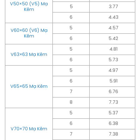
V50×50 (V5) Mạ
5
3.77
Kẽm
6
4.43
5
4.57
V60×60 (V6) Mạ
Kẽm
6
5.42
5
4.81
V63×63 Mạ Kẽm
6
5.73
5
4.97
6
5.91
V65×65 Mạ Kẽm
7
6.76
8
7.73
5
5.37
6
6.38
V70×70 Mạ Kẽm
7
7.38