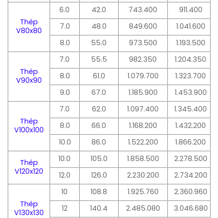
6.0
42.0
743.400
911.400
Thép
7.0
48.0
849.600
1.041.600
V80x80
8.0
55.0
973.500
1.193.500
7.0
55.5
982.350
1.204.350
Thép
8.0
61.0
1.079.700
1.323.700
V90x90
9.0
67.0
1.185.900
1.453.900
7.0
62.0
1.097.400
1.345.400
Thép
8.0
66.0
1.168.200
1.432.200
V100x100
10.0
86.0
1.522.200
1.866.200
10.0
105.0
1.858.500
2.278.500
Thép
V120x120
12.0
126.0
2.230.200
2.734.200
10
108.8
1.925.760
2.360.960
Thép
12
140.4
2.485.080
3.046.680
V130x130