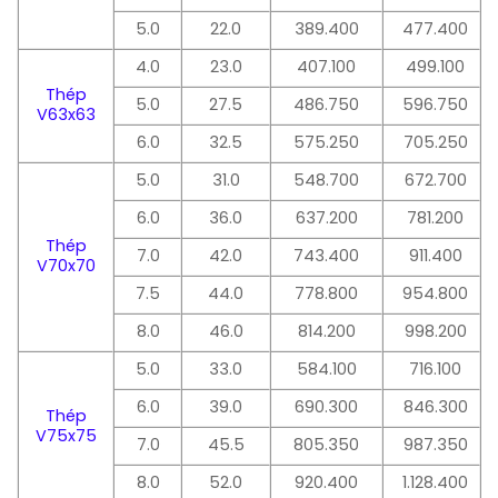
5.0
22.0
389.400
477.400
4.0
23.0
407.100
499.100
Thép
5.0
27.5
486.750
596.750
V63x63
6.0
32.5
575.250
705.250
5.0
31.0
548.700
672.700
6.0
36.0
637.200
781.200
Thép
7.0
42.0
743.400
911.400
V70x70
7.5
44.0
778.800
954.800
8.0
46.0
814.200
998.200
5.0
33.0
584.100
716.100
6.0
39.0
690.300
846.300
Thép
V75x75
7.0
45.5
805.350
987.350
8.0
52.0
920.400
1.128.400