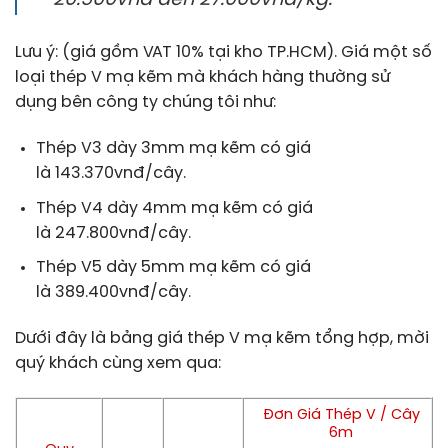
20.500vnđ đến 27.000vnđ/kg.
Lưu ý: (giá gồm VAT 10% tại kho TP.HCM). Giá một số
loại thép V mạ kẽm mà khách hàng thường sử
dụng bên công ty chúng tôi như:
Thép V3 dày 3mm mạ kẽm có giá
là 143.370vnđ/cây.
Thép V4 dày 4mm mạ kẽm có giá
là 247.800vnđ/cây.
Thép V5 dày 5mm mạ kẽm có giá
là 389.400vnđ/cây.
Dưới đây là bảng giá thép V mạ kẽm tổng hợp, mời
quý khách cùng xem qua:
Đơn Giá Thép V / Cây
6m