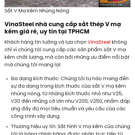
Sắt V Mạ Kẽm Nhúng Nóng
VinaSteel nhà cung cấp sắt thép V mạ
kẽm giá rẻ, uy tín tại TPHCM
Khách hàng tin tưởng và lựa chọn
VinaSteel
không
chỉ vì chúng tôi cung cấp các sản phẩm sắt V mạ
kẽm chất lượng, mà còn bởi những ưu điểm nổi bật
mà chúng tôi mang lại:
Đa dạng kích thước: Chúng tôi tự hào mang đến
sự đa dạng trong kích thước của sắt V mạ kẽm
nhúng nóng, từ những kích thước nhỏ như V25,
V30 đến những cỡ lớn như V200, V250, nhằm đáp
ứng đầy đủ mọi tiêu chuẩn và yêu cầu của các
công trình xây dựng.
Thương hiệu uy tín: Sắt hình V mạ kẽm của chúng
tôi là hàng chính hãng, được nhập trực tiếp từ