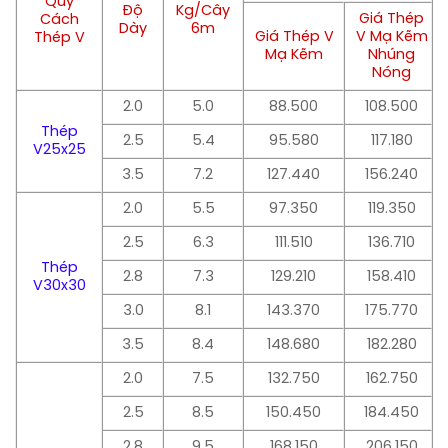
Quy
Độ
Kg/Cây
Giá Thép
Cách
Dày
6m
Giá Thép V
V Mạ Kẽm
Thép V
Mạ Kẽm
Nhúng
Nóng
2.0
5.0
88.500
108.500
Thép
2.5
5.4
95.580
117.180
V25x25
3.5
7.2
127.440
156.240
2.0
5.5
97.350
119.350
2.5
6.3
111.510
136.710
Thép
2.8
7.3
129.210
158.410
V30x30
3.0
8.1
143.370
175.770
3.5
8.4
148.680
182.280
2.0
7.5
132.750
162.750
2.5
8.5
150.450
184.450
2.8
9.5
168.150
206.150