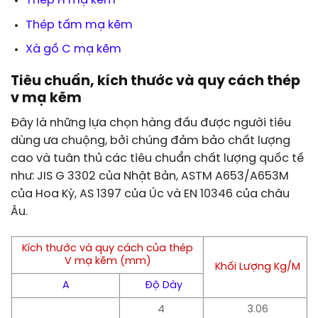
Thép H mạ kẽm
Thép tấm mạ kẽm
Xà gồ C mạ kẽm
Tiêu chuẩn, kích thước và quy cách thép
v mạ kẽm
Đây là những lựa chọn hàng đầu được người tiêu
dùng ưa chuộng, bởi chúng đảm bảo chất lượng
cao và tuân thủ các tiêu chuẩn chất lượng quốc tế
như: JIS G 3302 của Nhật Bản, ASTM A653/A653M
của Hoa Kỳ, AS 1397 của Úc và EN 10346 của châu
Âu.
Kích thước và quy cách của thép
V mạ kẽm (mm)
Khối Lượng Kg/M
A
Độ Dày
4
3.06