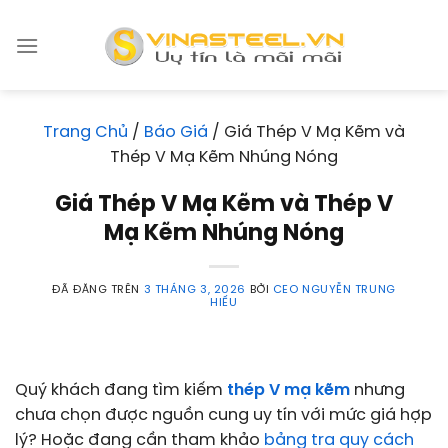
Chuyển
đến
nội
dung
Trang Chủ
/
Báo Giá
/
Giá Thép V Mạ Kẽm và
Thép V Mạ Kẽm Nhúng Nóng
Giá Thép V Mạ Kẽm và Thép V
Mạ Kẽm Nhúng Nóng
ĐÃ ĐĂNG TRÊN
3 THÁNG 3, 2026
BỞI
CEO NGUYỄN TRUNG
HIẾU
Quý khách đang tìm kiếm
thép V mạ kẽm
nhưng
chưa chọn được nguồn cung uy tín với mức giá hợp
lý? Hoặc đang cần tham khảo
bảng tra quy cách