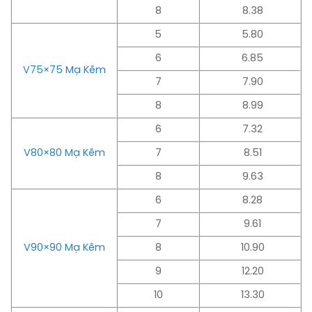
8
8.38
5
5.80
6
6.85
V75×75 Mạ Kẽm
7
7.90
8
8.99
6
7.32
V80×80 Mạ Kẽm
7
8.51
8
9.63
6
8.28
7
9.61
V90×90 Mạ Kẽm
8
10.90
9
12.20
10
13.30