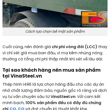
Cách lựa chọn bề mặt sản phẩm
Cuối cùng, nên đánh giá
chi phí vòng đời (LCC)
thay
vì chỉ xét giá mua ban đầu, vì mạ kẽm nhúng nóng
thường có tổng chi phí thấp nhất khi xét về lâu dài.
Tại sao khách hàng nên mua sản phẩm
tại VinaSteel.vn
Thép hình I496 là lựa chọn hàng đầu cho các dự án
nhờ chất lượng đảm bảo, nguồn gốc rõ ràng và dịch
vụ tư vấn chuyên sâu từ
VinaSteel.vn
. Với cam kết
minh bạch,
100% sản phẩm đều có đầy đủ chứng
chỉ
CO, CQ
và đạt chuẩn kỹ thuật khắt khe.