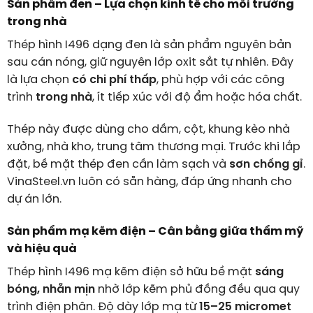
Sản phẩm đen – Lựa chọn kinh tế cho môi trường
trong nhà
Thép hình I496 dạng đen là sản phẩm nguyên bản
sau cán nóng, giữ nguyên lớp oxit sắt tự nhiên. Đây
là lựa chọn
có chi phí thấp
, phù hợp với các công
trình
trong nhà
, ít tiếp xúc với độ ẩm hoặc hóa chất.
Thép này được dùng cho dầm, cột, khung kèo nhà
xưởng, nhà kho, trung tâm thương mại. Trước khi lắp
đặt, bề mặt thép đen cần làm sạch và
sơn chống gỉ
.
VinaSteel.vn luôn có sẵn hàng, đáp ứng nhanh cho
dự án lớn.
Sản phẩm mạ kẽm điện – Cân bằng giữa thẩm mỹ
và hiệu quả
Thép hình I496 mạ kẽm điện sở hữu bề mặt
sáng
bóng, nhẵn mịn
nhờ lớp kẽm phủ đồng đều qua quy
trình điện phân. Độ dày lớp mạ từ
15–25 micromet