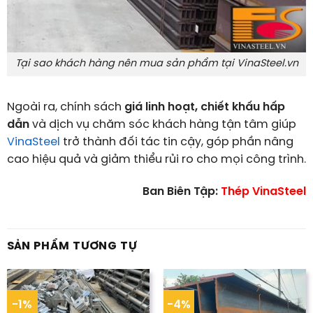
Tại sao khách hàng nên mua sản phẩm tại VinaSteel.vn
Ngoài ra, chính sách
giá linh hoạt, chiết khấu hấp
dẫn
và dịch vụ chăm sóc khách hàng tận tâm giúp
VinaSteel
trở thành đối tác tin cậy, góp phần nâng
cao hiệu quả và giảm thiểu rủi ro cho mọi công trình.
Ban Biên Tập:
Thép VinaSteel
SẢN PHẨM TƯƠNG TỰ
-1%
-4%