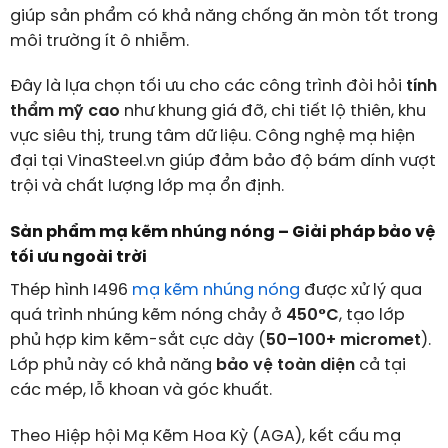
giúp sản phẩm có khả năng chống ăn mòn tốt trong
môi trường ít ô nhiễm.
Đây là lựa chọn tối ưu cho các công trình đòi hỏi
tính
thẩm mỹ cao
như khung giá đỡ, chi tiết lộ thiên, khu
vực siêu thị, trung tâm dữ liệu. Công nghệ mạ hiện
đại tại VinaSteel.vn giúp đảm bảo độ bám dính vượt
trội và chất lượng lớp mạ ổn định.
Sản phẩm mạ kẽm nhúng nóng – Giải pháp bảo vệ
tối ưu ngoài trời
Thép hình I496
mạ kẽm nhúng nóng
được xử lý qua
quá trình nhúng kẽm nóng chảy ở
450°C
, tạo lớp
phủ hợp kim kẽm-sắt cực dày (
50–100+ micromet
).
Lớp phủ này có khả năng
bảo vệ toàn diện
cả tại
các mép, lỗ khoan và góc khuất.
Theo Hiệp hội Mạ Kẽm Hoa Kỳ (AGA), kết cấu mạ