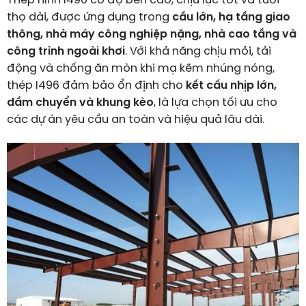
Thép hình I496 có độ bền cao, chịu lực tốt và tuổi
thọ dài, được ứng dụng trong
cầu lớn, hạ tầng giao
thông, nhà máy công nghiệp nặng, nhà cao tầng và
công trình ngoài khơi
. Với khả năng chịu mỏi, tải
động và chống ăn mòn khi mạ kẽm nhúng nóng,
thép I496 đảm bảo ổn định cho
kết cấu nhịp lớn,
dầm chuyển và khung kèo
, là lựa chọn tối ưu cho
các dự án yêu cầu an toàn và hiệu quả lâu dài.