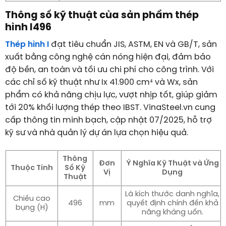
Thông số kỹ thuật của sản phẩm thép
hình I496
Thép hình I
đạt tiêu chuẩn JIS, ASTM, EN và GB/T, sản
xuất bằng công nghệ cán nóng hiện đại, đảm bảo
độ bền, an toàn và tối ưu chi phí cho công trình. Với
các chỉ số kỹ thuật như Ix 41.900 cm⁴ và Wx, sản
phẩm có khả năng chịu lực, vượt nhịp tốt, giúp giảm
tới 20% khối lượng thép theo IBST. VinaSteel.vn cung
cấp thông tin minh bạch, cập nhật 07/2025, hỗ trợ
kỹ sư và nhà quản lý dự án lựa chọn hiệu quả.
Thông
Đơn
Ý Nghĩa Kỹ Thuật và Ứng
Thuộc Tính
Số Kỹ
Vị
Dụng
Thuật
Là kích thước danh nghĩa,
Chiều cao
496
mm
quyết định chính đến khả
bụng (H)
năng kháng uốn.