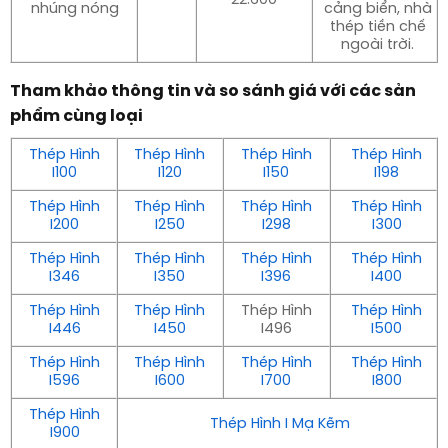
nhúng nóng
cảng biển, nhà
thép tiền chế
ngoài trời.
Tham khảo thông tin và so sánh giá với các sản
phẩm cùng loại
Thép Hình
Thép Hình
Thép Hình
Thép Hình
I100
I120
I150
I198
Thép Hình
Thép Hình
Thép Hình
Thép Hình
I200
I250
I298
I300
Thép Hình
Thép Hình
Thép Hình
Thép Hình
I346
I350
I396
I400
Thép Hình
Thép Hình
Thép Hình
Thép Hình
I446
I450
I496
I500
Thép Hình
Thép Hình
Thép Hình
Thép Hình
I596
I600
I700
I800
Thép Hình
Thép Hình I Mạ Kẽm
I900