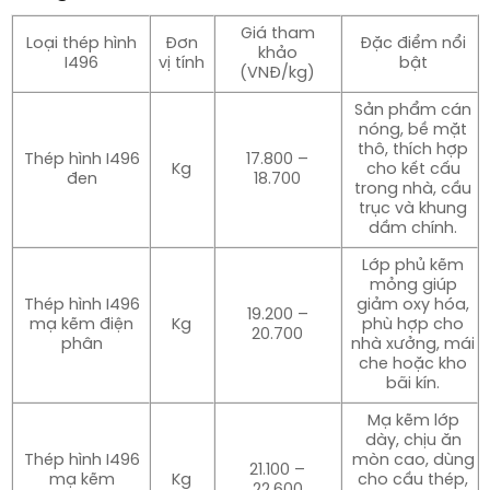
Giá tham
Loại thép hình
Đơn
Đặc điểm nổi
khảo
I496
vị tính
bật
(VNĐ/kg)
Sản phẩm cán
nóng, bề mặt
thô, thích hợp
Thép hình I496
17.800 –
Kg
cho kết cấu
đen
18.700
trong nhà, cầu
trục và khung
dầm chính.
Lớp phủ kẽm
mỏng giúp
Thép hình I496
giảm oxy hóa,
19.200 –
mạ kẽm điện
Kg
phù hợp cho
20.700
phân
nhà xưởng, mái
che hoặc kho
bãi kín.
Mạ kẽm lớp
dày, chịu ăn
Thép hình I496
mòn cao, dùng
21.100 –
mạ kẽm
Kg
cho cầu thép,
22.600