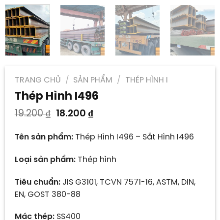
TRANG CHỦ
/
SẢN PHẨM
/
THÉP HÌNH I
Thép Hình I496
Giá
Giá
19.200
₫
18.200
₫
gốc
hiện
là:
tại
Tên sản phẩm:
Thép Hình I496 – Sắt Hình I496
19.200 ₫.
là:
18.200 ₫.
Loại sản phẩm:
Thép hình
Tiêu chuẩn:
JIS G3101, TCVN 7571-16, ASTM, DIN,
EN, GOST 380-88
Mác thép:
SS400