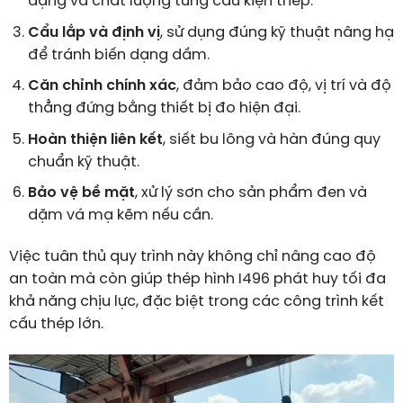
dạng và chất lượng từng cấu kiện thép.
Cẩu lắp và định vị
, sử dụng đúng kỹ thuật nâng hạ
để tránh biến dạng dầm.
Căn chỉnh chính xác
, đảm bảo cao độ, vị trí và độ
thẳng đứng bằng thiết bị đo hiện đại.
Hoàn thiện liên kết
, siết bu lông và hàn đúng quy
chuẩn kỹ thuật.
Bảo vệ bề mặt
, xử lý sơn cho sản phẩm đen và
dặm vá mạ kẽm nếu cần.
Việc tuân thủ quy trình này không chỉ nâng cao độ
an toàn mà còn giúp thép hình I496 phát huy tối đa
khả năng chịu lực, đặc biệt trong các công trình kết
cấu thép lớn.