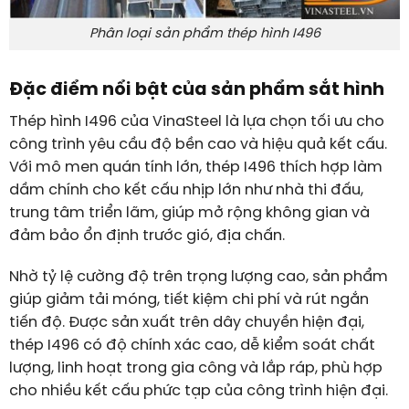
Phân loại sản phẩm thép hình I496
Đặc điểm nổi bật của sản phẩm sắt hình
Thép hình I496 của VinaSteel là lựa chọn tối ưu cho
công trình yêu cầu độ bền cao và hiệu quả kết cấu.
Với mô men quán tính lớn, thép I496 thích hợp làm
dầm chính cho kết cấu nhịp lớn như nhà thi đấu,
trung tâm triển lãm, giúp mở rộng không gian và
đảm bảo ổn định trước gió, địa chấn.
Nhờ tỷ lệ cường độ trên trọng lượng cao, sản phẩm
giúp giảm tải móng, tiết kiệm chi phí và rút ngắn
tiến độ. Được sản xuất trên dây chuyền hiện đại,
thép I496 có độ chính xác cao, dễ kiểm soát chất
lượng, linh hoạt trong gia công và lắp ráp, phù hợp
cho nhiều kết cấu phức tạp của công trình hiện đại.