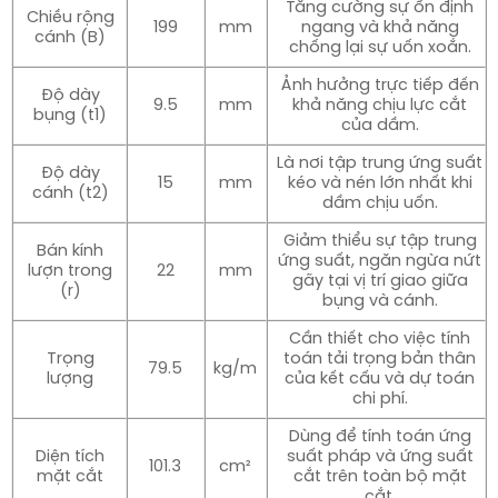
Tăng cường sự ổn định
Chiều rộng
199
mm
ngang và khả năng
cánh (B)
chống lại sự uốn xoắn.
Ảnh hưởng trực tiếp đến
Độ dày
9.5
mm
khả năng chịu lực cắt
bụng (t1)
của dầm.
Là nơi tập trung ứng suất
Độ dày
15
mm
kéo và nén lớn nhất khi
cánh (t2)
dầm chịu uốn.
Giảm thiểu sự tập trung
Bán kính
ứng suất, ngăn ngừa nứt
lượn trong
22
mm
gãy tại vị trí giao giữa
(r)
bụng và cánh.
Cần thiết cho việc tính
Trọng
toán tải trọng bản thân
79.5
kg/m
lượng
của kết cấu và dự toán
chi phí.
Dùng để tính toán ứng
Diện tích
suất pháp và ứng suất
101.3
cm²
mặt cắt
cắt trên toàn bộ mặt
cắt.