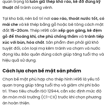
quan trọng là
luôn giữ thép khô ráo, kê đỡ đúng kỹ
thuật
để tránh cong vênh.
Tại kho bãi, nên bố trí nơi
cao ráo, thoát nước tốt, có
mái che
và kê thép bằng gỗ hoặc bê tông cách mặt
đất
15–20cm
. Thép I496 cần
xếp gọn gàng, kê đệm
gỗ để thoáng khí, che phủ chống thấm
và
tránh tiếp
xúc với bùn, hóa chất
. Sản phẩm đen phải giữ khô
tuyệt đối, còn loại mạ kẽm tránh va chạm và nước
đọng lâu. Bảo quản đúng cách giúp tăng tuổi thọ và
hiệu quả sử dụng.
Cách lựa chọn bề mặt sản phẩm
Chọn bề mặt phù hợp cho thép hình I496 là yếu tố
quan trọng giúp tăng tuổi thọ và giảm chi phí bảo
trì. Theo tiêu chuẩn ISO 12944, cần xác định mức độ
ăn mòn môi trường (C1–CX) trước khi chọn phương
án hoàn thiện.