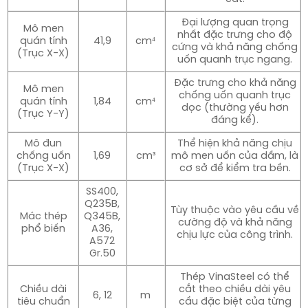
Đại lượng quan trọng
Mô men
nhất đặc trưng cho độ
quán tính
41,9
cm⁴
cứng và khả năng chống
(Trục X-X)
uốn quanh trục ngang.
Đặc trưng cho khả năng
Mô men
chống uốn quanh trục
quán tính
1,84
cm⁴
dọc (thường yếu hơn
(Trục Y-Y)
đáng kể).
Mô đun
Thể hiện khả năng chịu
chống uốn
1,69
cm³
mô men uốn của dầm, là
(Trục X-X)
cơ sở để kiểm tra bền.
SS400,
Q235B,
Tùy thuộc vào yêu cầu về
Mác thép
Q345B,
cường độ và khả năng
phổ biến
A36,
chịu lực của công trình.
A572
Gr.50
Thép VinaSteel có thể
Chiều dài
cắt theo chiều dài yêu
6, 12
m
tiêu chuẩn
cầu đặc biệt của từng