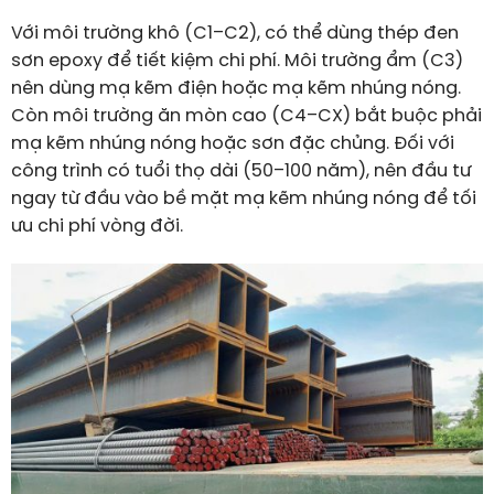
Với môi trường khô (C1–C2), có thể dùng thép đen
sơn epoxy để tiết kiệm chi phí. Môi trường ẩm (C3)
nên dùng mạ kẽm điện hoặc mạ kẽm nhúng nóng.
Còn môi trường ăn mòn cao (C4–CX) bắt buộc phải
mạ kẽm nhúng nóng hoặc sơn đặc chủng. Đối với
công trình có tuổi thọ dài (50–100 năm), nên đầu tư
ngay từ đầu vào bề mặt mạ kẽm nhúng nóng để tối
ưu chi phí vòng đời.