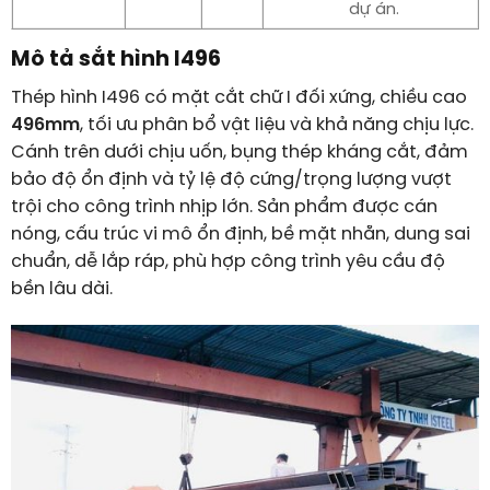
dự án.
Mô tả sắt hình I496
Thép hình I496 có mặt cắt chữ I đối xứng, chiều cao
496mm
, tối ưu phân bổ vật liệu và khả năng chịu lực.
Cánh trên dưới chịu uốn, bụng thép kháng cắt, đảm
bảo độ ổn định và tỷ lệ độ cứng/trọng lượng vượt
trội cho công trình nhịp lớn. Sản phẩm được cán
nóng, cấu trúc vi mô ổn định, bề mặt nhẵn, dung sai
chuẩn, dễ lắp ráp, phù hợp công trình yêu cầu độ
bền lâu dài.