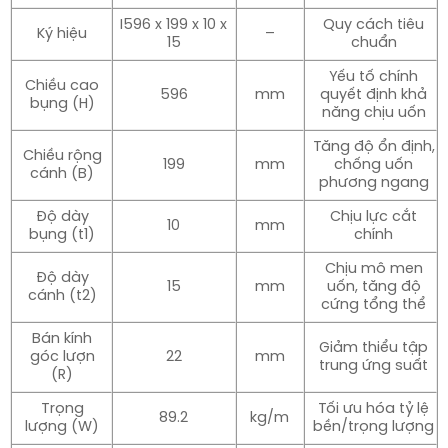
I596 x 199 x 10 x
Quy cách tiêu
Ký hiệu
–
15
chuẩn
Yếu tố chính
Chiều cao
596
mm
quyết định khả
bụng (H)
năng chịu uốn
Tăng độ ổn định,
Chiều rộng
199
mm
chống uốn
cánh (B)
phương ngang
Độ dày
Chịu lực cắt
10
mm
bụng (t1)
chính
Chịu mô men
Độ dày
15
mm
uốn, tăng độ
cánh (t2)
cứng tổng thể
Bán kính
Giảm thiểu tập
góc lượn
22
mm
trung ứng suất
(R)
Trọng
Tối ưu hóa tỷ lệ
89.2
kg/m
lượng (W)
bền/trọng lượng