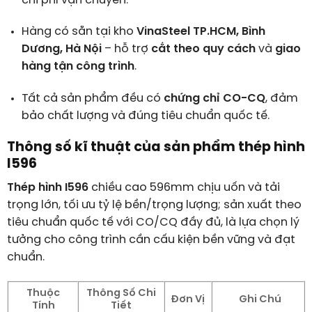
chi phí vận chuyển.
Hàng có sẵn tại kho
VinaSteel TP.HCM, Bình
Dương, Hà Nội
– hỗ trợ
cắt theo quy cách
và
giao
hàng tận công trình
.
Tất cả sản phẩm đều có
chứng chỉ CO-CQ
, đảm
bảo chất lượng và đúng tiêu chuẩn quốc tế.
Thông số kĩ thuật của sản phẩm thép hình
I596
Thép hình I596
chiều cao 596mm chịu uốn và tải
trọng lớn, tối ưu tỷ lệ bền/trọng lượng; sản xuất theo
tiêu chuẩn quốc tế với CO/CQ đầy đủ, là lựa chọn lý
tưởng cho công trình cần cấu kiện bền vững và đạt
chuẩn.
Thuộc
Thông Số Chi
Đơn Vị
Ghi Chú
Tính
Tiết