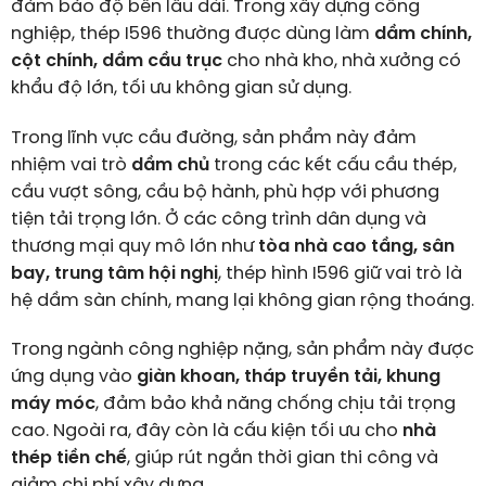
đảm bảo độ bền lâu dài. Trong xây dựng công
nghiệp, thép I596 thường được dùng làm
dầm chính,
cột chính, dầm cầu trục
cho nhà kho, nhà xưởng có
khẩu độ lớn, tối ưu không gian sử dụng.
Trong lĩnh vực cầu đường, sản phẩm này đảm
nhiệm vai trò
dầm chủ
trong các kết cấu cầu thép,
cầu vượt sông, cầu bộ hành, phù hợp với phương
tiện tải trọng lớn. Ở các công trình dân dụng và
thương mại quy mô lớn như
tòa nhà cao tầng, sân
bay, trung tâm hội nghị
, thép hình I596 giữ vai trò là
hệ dầm sàn chính, mang lại không gian rộng thoáng.
Trong ngành công nghiệp nặng, sản phẩm này được
ứng dụng vào
giàn khoan, tháp truyền tải, khung
máy móc
, đảm bảo khả năng chống chịu tải trọng
cao. Ngoài ra, đây còn là cấu kiện tối ưu cho
nhà
thép tiền chế
, giúp rút ngắn thời gian thi công và
giảm chi phí xây dựng.