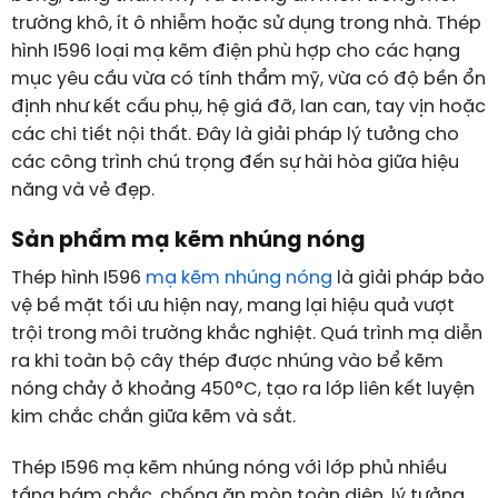
trường khô, ít ô nhiễm hoặc sử dụng trong nhà. Thép
hình I596 loại mạ kẽm điện phù hợp cho các hạng
mục yêu cầu vừa có tính thẩm mỹ, vừa có độ bền ổn
định như kết cấu phụ, hệ giá đỡ, lan can, tay vịn hoặc
các chi tiết nội thất. Đây là giải pháp lý tưởng cho
các công trình chú trọng đến sự hài hòa giữa hiệu
năng và vẻ đẹp.
Sản phẩm mạ kẽm nhúng nóng
Thép hình I596
mạ kẽm nhúng nóng
là giải pháp bảo
vệ bề mặt tối ưu hiện nay, mang lại hiệu quả vượt
trội trong môi trường khắc nghiệt. Quá trình mạ diễn
ra khi toàn bộ cây thép được nhúng vào bể kẽm
nóng chảy ở khoảng 450°C, tạo ra lớp liên kết luyện
kim chắc chắn giữa kẽm và sắt.
Thép I596 mạ kẽm nhúng nóng với lớp phủ nhiều
tầng bám chắc, chống ăn mòn toàn diện, lý tưởng