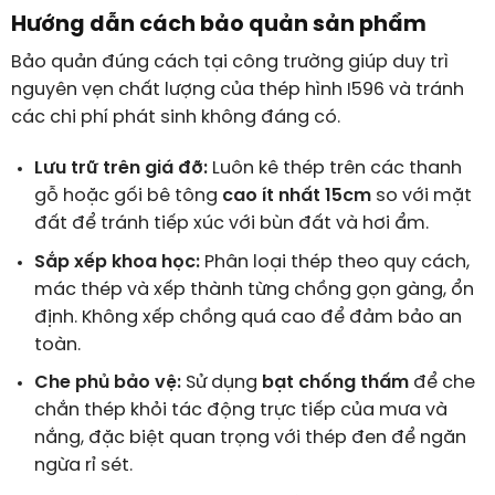
Hướng dẫn cách bảo quản sản phẩm
Bảo quản đúng cách tại công trường giúp duy trì
nguyên vẹn chất lượng của thép hình I596 và tránh
các chi phí phát sinh không đáng có.
Lưu trữ trên giá đỡ:
Luôn kê thép trên các thanh
gỗ hoặc gối bê tông
cao ít nhất 15cm
so với mặt
đất để tránh tiếp xúc với bùn đất và hơi ẩm.
Sắp xếp khoa học:
Phân loại thép theo quy cách,
mác thép và xếp thành từng chồng gọn gàng, ổn
định. Không xếp chồng quá cao để đảm bảo an
toàn.
Che phủ bảo vệ:
Sử dụng
bạt chống thấm
để che
chắn thép khỏi tác động trực tiếp của mưa và
nắng, đặc biệt quan trọng với thép đen để ngăn
ngừa rỉ sét.