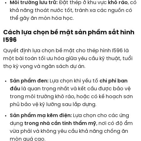
Môi trường lưu trữ:
Đặt thép ở khu vực
khô ráo
, có
khả năng thoát nước tốt, tránh xa các nguồn có
thể gây ăn mòn hóa học.
Cách lựa chọn bề mặt sản phẩm sắt hình
I596
Quyết định lựa chọn bề mặt cho thép hình I596 là
một bài toán tối ưu hóa giữa yêu cầu kỹ thuật, tuổi
thọ kỳ vọng và ngân sách dự án.
Sản phẩm đen:
Lựa chọn khi yếu tố
chi phí ban
đầu
là quan trọng nhất và kết cấu được bảo vệ
trong môi trường khô ráo, hoặc có kế hoạch sơn
phủ bảo vệ kỹ lưỡng sau lắp dựng.
Sản phẩm mạ kẽm điện:
Lựa chọn cho các ứng
dụng
trong nhà cần tính thẩm mỹ
, nơi có độ ẩm
vừa phải và không yêu cầu khả năng chống ăn
mòn quá cao.