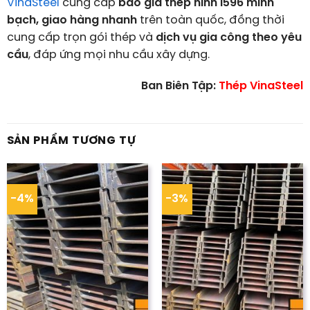
VinaSteel
cung cấp
báo giá thép hình I596 minh
bạch, giao hàng nhanh
trên toàn quốc, đồng thời
cung cấp trọn gói thép và
dịch vụ gia công theo yêu
cầu
, đáp ứng mọi nhu cầu xây dựng.
Ban Biên Tập:
Thép VinaSteel
SẢN PHẨM TƯƠNG TỰ
-4%
-3%