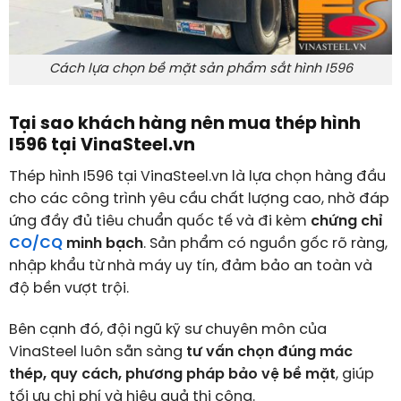
Cách lựa chọn bề mặt sản phẩm sắt hình I596
Tại sao khách hàng nên mua thép hình
I596 tại VinaSteel.vn
Thép hình I596 tại VinaSteel.vn là lựa chọn hàng đầu
cho các công trình yêu cầu chất lượng cao, nhờ đáp
ứng đầy đủ tiêu chuẩn quốc tế và đi kèm
chứng chỉ
CO/CQ
minh bạch
. Sản phẩm có nguồn gốc rõ ràng,
nhập khẩu từ nhà máy uy tín, đảm bảo an toàn và
độ bền vượt trội.
Bên cạnh đó, đội ngũ kỹ sư chuyên môn của
VinaSteel luôn sẵn sàng
tư vấn chọn đúng mác
thép, quy cách, phương pháp bảo vệ bề mặt
, giúp
tối ưu chi phí và hiệu quả thi công.