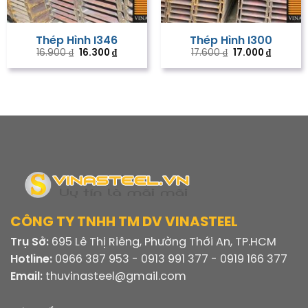
Thép Hình I346
Thép Hình I300
Giá
Giá
Giá
Giá
16.900
₫
16.300
₫
17.600
₫
17.000
₫
gốc
hiện
gốc
hiện
là:
tại
là:
tại
16.900 ₫.
là:
17.600 ₫.
là:
16.300 ₫.
17.000 ₫
CÔNG TY TNHH TM DV VINASTEEL
Trụ Sở:
695 Lê Thị Riêng, Phường Thới An, TP.HCM
Hotline:
0966 387 953 - 0913 991 377 - 0919 166 377
Email:
thuvinasteel@gmail.com