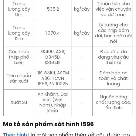
Trọng
Thuận tiện cho
lượng cây
535.2
kg/cây
việc vận chuyển
6m
và dự toán
Lý tưởng cho
Trọng
các nhịp dầm
lượng cây
1,070.4
kg/cây
dài, hạn chế mối
12m
nối
Các mác
SS400, A36,
Đáp ứng đa
thép phổ
Q345B,
–
dạng yêu cầu
biến
S355JR
thiết kế
JIS G3101, ASTM
Đảm bảo an
Tiêu chuẩn
A36, TCVN
–
toàn và chất
sản xuất
1656, EN 10025
lượng
An Khánh, Đại
Nguồn hàng
Việt (Việt
Xuất xứ
–
chất lượng cao,
Nam), Nhập
ổn định
khẩu
Mô tả sản phẩm sắt hình I596
Thép hình I
là một sản phẩm thép kết cấu được tạo