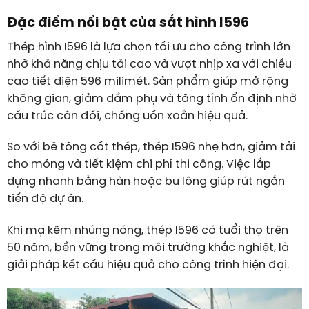
Đặc điểm nổi bật của sắt hình I596
Thép hình I596 là lựa chọn tối ưu cho công trình lớn
nhờ khả năng chịu tải cao và vượt nhịp xa với chiều
cao tiết diện 596 milimét. Sản phẩm giúp mở rộng
không gian, giảm dầm phụ và tăng tính ổn định nhờ
cấu trúc cân đối, chống uốn xoắn hiệu quả.
So với bê tông cốt thép, thép I596 nhẹ hơn, giảm tải
cho móng và tiết kiệm chi phí thi công. Việc lắp
dựng nhanh bằng hàn hoặc bu lông giúp rút ngắn
tiến độ dự án.
Khi mạ kẽm nhúng nóng, thép I596 có tuổi thọ trên
50 năm, bền vững trong môi trường khắc nghiệt, là
giải pháp kết cấu hiệu quả cho công trình hiện đại.