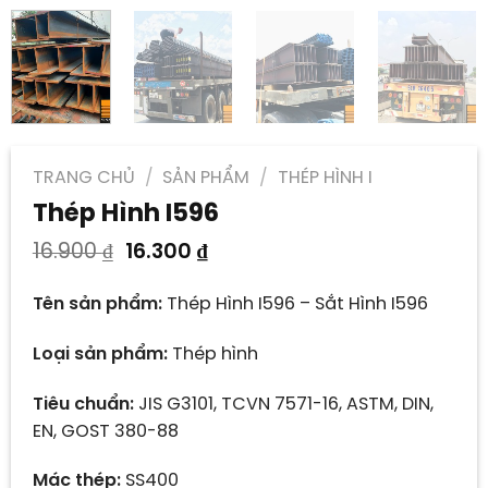
TRANG CHỦ
/
SẢN PHẨM
/
THÉP HÌNH I
Thép Hình I596
Giá
Giá
16.900
₫
16.300
₫
gốc
hiện
là:
tại
Tên sản phẩm:
Thép Hình I596 – Sắt Hình I596
16.900 ₫.
là:
16.300 ₫.
Loại sản phẩm:
Thép hình
Tiêu chuẩn:
JIS G3101, TCVN 7571-16, ASTM, DIN,
EN, GOST 380-88
Mác thép:
SS400