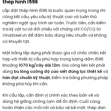
thép hình I596
Lắp đặt thép hình I596 là bước quan trọng trong thi
công kết cấu, yêu cầu kỹ thuật cao và tuân thủ
nghiêm ngặt quy trình an toàn. Trước tiên, cần kiểm
tra kỹ vật tư và đối chiếu với chứng chỉ CO/CQ từ
VinaSteel.vn để đảm bảo đúng tiêu chuẩn và không
có khuyết tật.
Mặt bằng lắp dựng phải được gia cố chắc chắn, kết
hợp với thiết bị cẩu phù hợp trọng lượng dầm I596
khoảng
1070 kg/cây dài 12m
. Gia công liên kết phải
dùng
bu lông cường độ cao siết đúng lực thiết kế
và
hàn đạt chuẩn kỹ thuật
, kiểm tra bằng phương pháp
không phá hủy khi cần.
Khi cẩu lắp, cần định vị chính xác theo bản vẽ và
dùng hệ giằng chống tạm để ổn định. Cuối cùng,
hoàn thiện các mối nối và bảo vệ bề mặt: thép đen