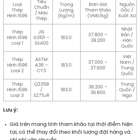
Tiêu
Loại
Trọng
Đơn Giá
Nguồn
Chuẩn
Thép
Lượng
Tham Khảo
Gốc /
/ Mác
Hình I596
(Kg/m)
(VNĐ/kg)
Xuất Xứ
Thép
Nhật
Thép
JIS
37.800 –
Bản /
Hình I596
G3101 –
183.0
38.200
Hàn
Loại 1
SS400
Quốc
Việt
Thép
ASTM
37.000 –
Nam /
Hình I596
A36 –
183.0
37.600
Trung
Loại 2
CT3
Quốc
Thép
Q235B
Trung
36.200 –
Hình I596
/
183.0
Quốc /
36.800
Loại 3
S275JR
Nga
Lưu ý:
Giá trên mang tính tham khảo tại thời điểm hiện
tại, có thể thay đổi theo khối lượng đặt hàng và