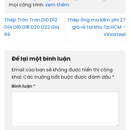
mọi công trình.
xem thêm
Thép Tròn Trơn D10 D12
Thép ống mạ kẽm phi 27
D14 D16 D18 D20 D22 Giá
giá rẻ tại kho Tp.HCM –
Rẻ
Vinasteel
Để lại một bình luận
Email của bạn sẽ không được hiển thị công
khai.
Các trường bắt buộc được đánh dấu
*
Bình luận
*