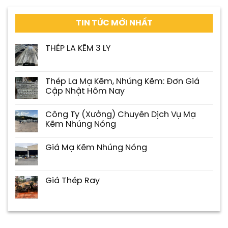
TIN TỨC MỚI NHẤT
THÉP LA KẼM 3 LY
Thép La Mạ Kẽm, Nhúng Kẽm: Đơn Giá
Cập Nhật Hôm Nay
Công Ty (Xưởng) Chuyên Dịch Vụ Mạ
Kẽm Nhúng Nóng
Giá Mạ Kẽm Nhúng Nóng
Giá Thép Ray