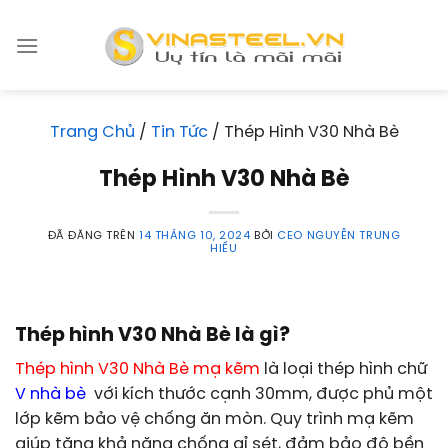
Chuyển
đến
nội
dung
Trang Chủ
/
Tin Tức
/
Thép Hình V30 Nhà Bè
Thép Hình V30 Nhà Bè
ĐÃ ĐĂNG TRÊN
14 THÁNG 10, 2024
BỞI
CEO NGUYỄN TRUNG
HIẾU
Thép hình V30 Nhà Bè là gì?
Thép hình V30 Nhà Bè mạ kẽm
là loại thép hình chữ
V nhà bè
với kích thước cạnh 30mm, được phủ một
lớp kẽm bảo vệ chống ăn mòn. Quy trình mạ kẽm
giúp tăng khả năng chống gỉ sét, đảm bảo độ bền