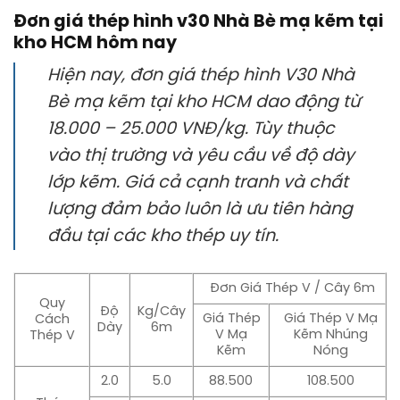
Đơn giá thép hình v30 Nhà Bè mạ kẽm tại
kho HCM hôm nay
Hiện nay, đơn giá thép hình V30 Nhà
Bè mạ kẽm tại kho HCM dao động từ
18.000 – 25.000 VNĐ/kg. Tùy thuộc
vào thị trường và yêu cầu về độ dày
lớp kẽm. Giá cả cạnh tranh và chất
lượng đảm bảo luôn là ưu tiên hàng
đầu tại các kho thép uy tín.
Đơn Giá Thép V / Cây 6m
Quy
Độ
Kg/Cây
Giá Thép
Giá Thép V Mạ
Cách
Dày
6m
V Mạ
Kẽm Nhúng
Thép V
Kẽm
Nóng
2.0
5.0
88.500
108.500