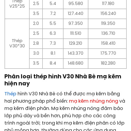
Thép
2.5
5.4
95.580
117.180
V25*25
3.5
7.2
127.440
156.240
2.0
5.5
97.350
119.350
2.5
6.3
111.510
136.710
Thép
2.8
7.3
129.210
158.410
V30*30
3.0
8.1
143.370
175.770
3.5
8.4
148.680
182.280
Phân loại thép hình V30 Nhà Bè mạ kẽm
hiện nay
Thép
hình V30 Nhà Bè có thể được mạ kẽm bằng
hai phương pháp phổ biến:
mạ kẽm nhúng nóng
và
mạ kẽm điện phân. Mạ kẽm nhúng nóng đảm bảo
lớp phủ dày và bền hơn, phù hợp cho các công
trình ngoài trời; trong khi mạ kẽm điện phân có lớp
phủ mỏng hơn, thường dùng cho các ứng dụng