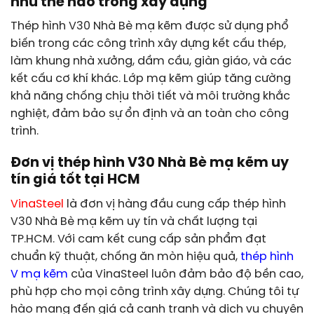
như thế nào trong xây dựng
Thép hình V30 Nhà Bè mạ kẽm được sử dụng phổ
biến trong các công trình xây dựng kết cấu thép,
làm khung nhà xưởng, dầm cầu, giàn giáo, và các
kết cấu cơ khí khác. Lớp mạ kẽm giúp tăng cường
khả năng chống chịu thời tiết và môi trường khắc
nghiệt, đảm bảo sự ổn định và an toàn cho công
trình.
Đơn vị thép hình V30 Nhà Bè mạ kẽm uy
tín giá tốt tại HCM
VinaSteel
là đơn vị hàng đầu cung cấp thép hình
V30 Nhà Bè mạ kẽm uy tín và chất lượng tại
TP.HCM. Với cam kết cung cấp sản phẩm đạt
chuẩn kỹ thuật, chống ăn mòn hiệu quả,
thép hình
V mạ kẽm
của VinaSteel luôn đảm bảo độ bền cao,
phù hợp cho mọi công trình xây dựng. Chúng tôi tự
hào mang đến giá cả cạnh tranh và dịch vụ chuyên