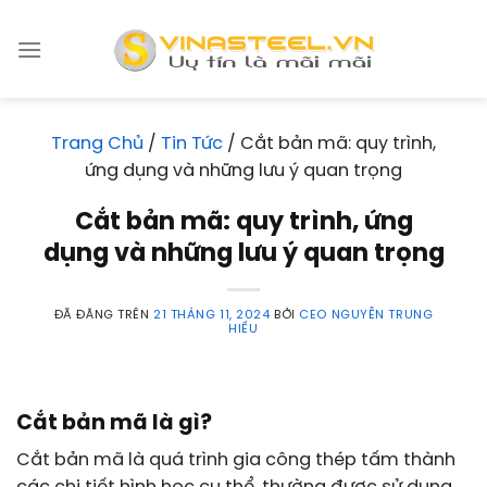
Chuyển
đến
nội
dung
Trang Chủ
/
Tin Tức
/
Cắt bản mã: quy trình,
ứng dụng và những lưu ý quan trọng
Cắt bản mã: quy trình, ứng
dụng và những lưu ý quan trọng
ĐÃ ĐĂNG TRÊN
21 THÁNG 11, 2024
BỞI
CEO NGUYỄN TRUNG
HIẾU
Cắt bản mã là gì?
Cắt bản mã là quá trình gia công thép tấm thành