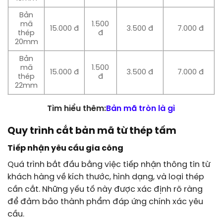
Bản
mã
1.500
15.000 đ
3.500 đ
7.000 đ
thép
đ
20mm
Bản
mã
1.500
15.000 đ
3.500 đ
7.000 đ
thép
đ
22mm
Tìm hiểu thêm:
Bản mã tròn
là gì
Quy trình cắt bản mã từ thép tấm
Tiếp nhận yêu cầu gia công
Quá trình bắt đầu bằng việc tiếp nhận thông tin từ
khách hàng về kích thước, hình dạng, và loại thép
cần cắt. Những yếu tố này được xác định rõ ràng
để đảm bảo thành phẩm đáp ứng chính xác yêu
cầu.