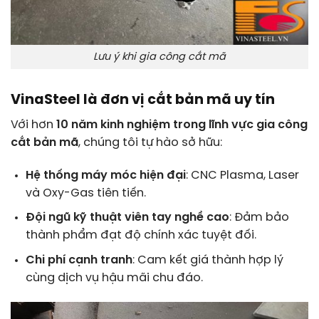
Lưu ý khi gia công cắt mã
VinaSteel là đơn vị cắt bản mã uy tín
Với hơn
10 năm kinh nghiệm trong lĩnh vực gia công
cắt bản mã
, chúng tôi tự hào sở hữu:
Hệ thống máy móc hiện đại
: CNC Plasma, Laser
và Oxy-Gas tiên tiến.
Đội ngũ kỹ thuật viên tay nghề cao
: Đảm bảo
thành phẩm đạt độ chính xác tuyệt đối.
Chi phí cạnh tranh
: Cam kết giá thành hợp lý
cùng dịch vụ hậu mãi chu đáo.