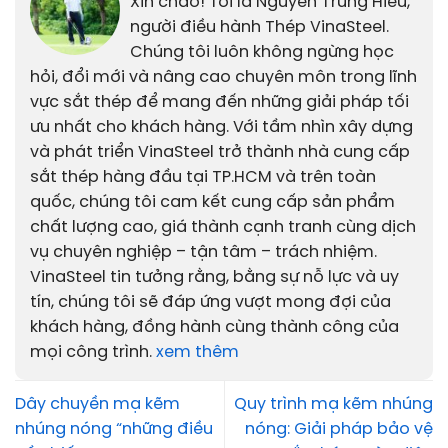
Xin chào! Tôi là Nguyễn Trung Hiếu,
người điều hành Thép VinaSteel.
Chúng tôi luôn không ngừng học
hỏi, đổi mới và nâng cao chuyên môn trong lĩnh
vực sắt thép để mang đến những giải pháp tối
ưu nhất cho khách hàng. Với tầm nhìn xây dựng
và phát triển VinaSteel trở thành nhà cung cấp
sắt thép hàng đầu tại TP.HCM và trên toàn
quốc, chúng tôi cam kết cung cấp sản phẩm
chất lượng cao, giá thành cạnh tranh cùng dịch
vụ chuyên nghiệp – tận tâm – trách nhiệm.
VinaSteel tin tưởng rằng, bằng sự nỗ lực và uy
tín, chúng tôi sẽ đáp ứng vượt mong đợi của
khách hàng, đồng hành cùng thành công của
mọi công trình.
xem thêm
Dây chuyền mạ kẽm
Quy trình mạ kẽm nhúng
nhúng nóng “những điều
nóng: Giải pháp bảo vệ