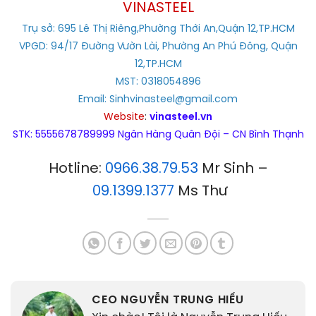
VINASTEEL
Trụ sở: 695 Lê Thị Riêng,Phường Thới An,Quận 12,TP.HCM
VPGD: 94/17 Đường Vườn Lài, Phường An Phú Đông, Quận
12,TP.HCM
MST: 0318054896
Email: Sinhvinasteel@gmail.com
Website
:
vinasteel.vn
STK: 5555678789999 Ngân Hàng Quân Đội – CN Bình Thạnh
Hotline:
0966.38.79.53
Mr Sinh –
09.1399.1377
Ms Thư
CEO NGUYỄN TRUNG HIẾU