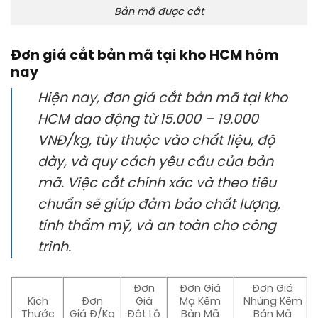
Bản mã được cắt
Đơn giá cắt bản mã tại kho HCM hôm
nay
Hiện nay, đơn giá cắt bản mã tại kho
HCM dao động từ 15.000 – 19.000
VNĐ/kg, tùy thuộc vào chất liệu, độ
dày, và quy cách yêu cầu của bản
mã. Việc cắt chính xác và theo tiêu
chuẩn sẽ giúp đảm bảo chất lượng,
tính thẩm mỹ, và an toàn cho công
trình.
Đơn
Đơn Giá
Đơn Giá
Kích
Đơn
Giá
Mạ Kẽm
Nhúng Kẽm
Thước
Giá Đ/Kg
Đột Lỗ
Bản Mã
Bản Mã