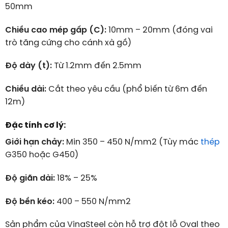
50mm
Chiều cao mép gấp (C):
10mm – 20mm (đóng vai
trò tăng cứng cho cánh xà gồ)
Độ dày (t):
Từ 1.2mm đến 2.5mm
Chiều dài:
Cắt theo yêu cầu (phổ biến từ 6m đến
12m)
Đặc tính cơ lý:
Giới hạn chảy:
Min 350 – 450 N/mm2 (Tùy mác
thép
G350 hoặc G450)
Độ giãn dài:
18% – 25%
Độ bền kéo:
400 – 550 N/mm2
Sản phẩm của VinaSteel còn hỗ trợ đột lỗ Oval theo