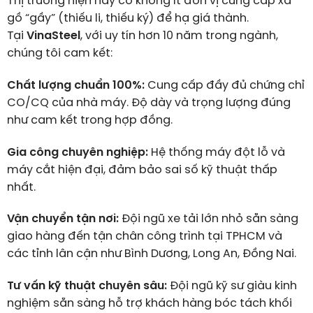
Thị trường hiện nay có không ít đơn vị cung cấp xà
gồ “gầy” (thiếu li, thiếu ký) để hạ giá thành.
Tại
VinaSteel
, với uy tín hơn 10 năm trong ngành,
chúng tôi cam kết:
Chất lượng chuẩn 100%:
Cung cấp đầy đủ chứng chỉ
CO/CQ của nhà máy. Độ dày và trọng lượng đúng
như cam kết trong hợp đồng.
Gia công chuyên nghiệp:
Hệ thống máy đột lỗ và
máy cắt hiện đại, đảm bảo sai số kỹ thuật thấp
nhất.
Vận chuyển tận nơi:
Đội ngũ xe tải lớn nhỏ sẵn sàng
giao hàng đến tận chân công trình tại TPHCM và
các tỉnh lân cận như Bình Dương, Long An, Đồng Nai.
Tư vấn kỹ thuật chuyên sâu:
Đội ngũ kỹ sư giàu kinh
nghiệm sẵn sàng hỗ trợ khách hàng bóc tách khối