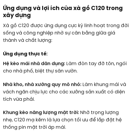
Ứng dụng và lợi ích của xà gồ C120 trong
xây dựng
Xà gồ C120 được ứng dụng cực kỳ linh hoạt trong đời
sống và công nghiệp nhờ sự cân bằng giữa giá
thành và chất lượng:
Ứng dụng thực tế:
Hệ kèo mái nhà dân dụng:
Làm đòn tay đỡ tôn, ngói
cho nhà phố, biệt thự sân vườn.
Nhà kho, nhà xưởng quy mô nhỏ:
Làm khung mái và
vách ngăn chịu lực cho các xưởng sản xuất có diện
tích vừa phải.
Khung kèo năng lượng mặt trời:
Nhờ trọng lượng
nhẹ, C120 mạ kẽm là lựa chọn tối ưu để lắp đặt hệ
thống pin mặt trời áp mái.