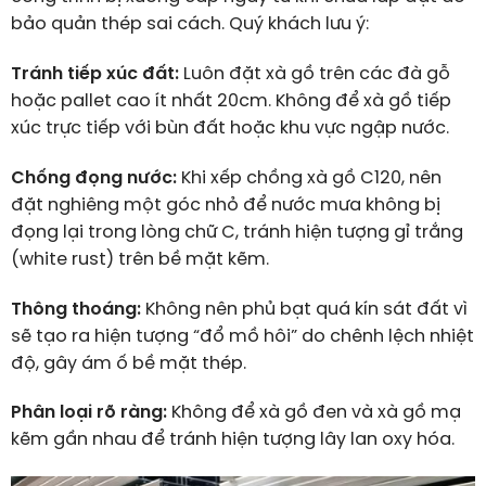
bảo quản thép sai cách. Quý khách lưu ý:
Tránh tiếp xúc đất:
Luôn đặt xà gồ trên các đà gỗ
hoặc pallet cao ít nhất 20cm. Không để xà gồ tiếp
xúc trực tiếp với bùn đất hoặc khu vực ngập nước.
Chống đọng nước:
Khi xếp chồng xà gồ C120, nên
đặt nghiêng một góc nhỏ để nước mưa không bị
đọng lại trong lòng chữ C, tránh hiện tượng gỉ trắng
(white rust) trên bề mặt kẽm.
Thông thoáng:
Không nên phủ bạt quá kín sát đất vì
sẽ tạo ra hiện tượng “đổ mồ hôi” do chênh lệch nhiệt
độ, gây ám ố bề mặt thép.
Phân loại rõ ràng:
Không để xà gồ đen và xà gồ mạ
kẽm gần nhau để tránh hiện tượng lây lan oxy hóa.