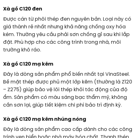
Xà gồ C120 đen
Được cán từ phôi thép đen nguyên bản. Loại này có
giá thành rẻ nhất nhưng khả năng chống oxy hóa
kém. Thường yêu cầu phải sơn chống gỉ sau khi lắp
đặt. Phù hợp cho các công trình trong nhà, môi
trường khô ráo.
Xà gồ C120 mạ kẽm
Đây là dòng sản phẩm phổ biến nhất tại VinaSteel.
Bề mặt thép được phủ một lớp kẽm (thường là Z120
– Z275) giúp bảo vệ lõi thép khỏi tác động của độ
ẩm. Sản phẩm có màu sáng bạc thẩm mỹ, không
cần sơn lại, giúp tiết kiệm chi phí bảo trì định kỳ.
Xà gồ C120 mạ kẽm nhúng nóng
Đây là dòng sản phẩm cao cấp dành cho các công
trình ven biển hoặc nhà máy hóa chất. Thanh thép