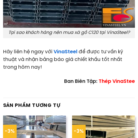
Tại sao khách hàng nên mua xà gồ C120 tại VinaSteel?
Hãy liên hệ ngay với
VinaSteel
để được tư vấn kỹ
thuật và nhận bảng báo giá chiết khấu tốt nhất
trong hôm nay!
Ban Biên Tập:
Thép VinaStee
SẢN PHẨM TƯƠNG TỰ
-3%
-3%