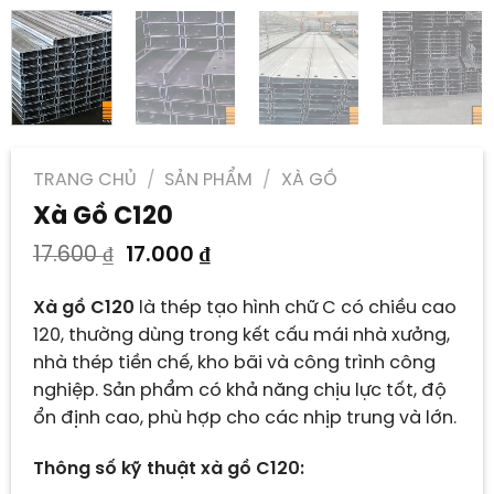
TRANG CHỦ
/
SẢN PHẨM
/
XÀ GỒ
Xà Gồ C120
Giá
Giá
17.600
₫
17.000
₫
gốc
hiện
là:
tại
Xà gồ C120
là thép tạo hình chữ C có chiều cao
17.600 ₫.
là:
120, thường dùng trong kết cấu mái nhà xưởng,
17.000 ₫.
nhà thép tiền chế, kho bãi và công trình công
nghiệp. Sản phẩm có khả năng chịu lực tốt, độ
ổn định cao, phù hợp cho các nhịp trung và lớn.
Thông số kỹ thuật xà gồ C120: