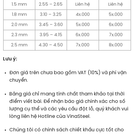
1.5 mm
2.55 – 2.65
Liên hệ
Liên hệ
1.8 mm
3.10 – 3.25
4x.000
5x.000
2.0 mm
3.45 – 3.60
5x.000
6x.000
2.3 mm
3.95 – 4.15
6x.000
7x.000
2.5 mm
4.30 – 4.50
7x.000
8x.000
Lưu ý:
Đơn giá trên chưa bao gồm VAT (10%) và phí vận
chuyển.
Bảng giá chỉ mang tính chất tham khảo tại thời
điểm viết bài. Để nhận báo giá chính xác cho số
lượng cụ thể và các yêu cầu đột lỗ, quý khách vui
lòng liên hệ Hotline của VinaSteel.
Chúng tôi có chính sách chiết khấu cực tốt cho