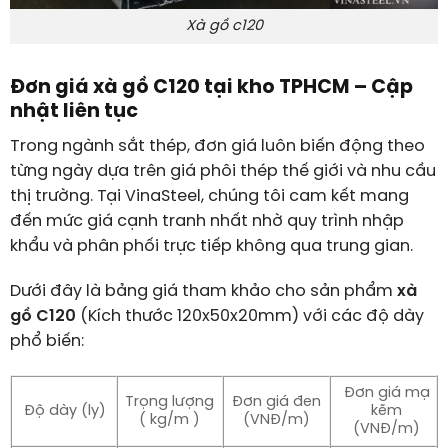
Xà gồ c120
Đơn giá xà gồ C120 tại kho TPHCM – Cập
nhật liên tục
Trong ngành sắt thép, đơn giá luôn biến động theo
từng ngày dựa trên giá phôi thép thế giới và nhu cầu
thị trường. Tại VinaSteel, chúng tôi cam kết mang
đến mức giá cạnh tranh nhất nhờ quy trình nhập
khẩu và phân phối trực tiếp không qua trung gian.
Dưới đây là bảng giá tham khảo cho sản phẩm
xà
gồ C120
(Kích thước 120x50x20mm) với các độ dày
phổ biến:
Đơn giá mạ
Trọng lượng
Đơn giá đen
Độ dày (ly)
kẽm
( kg/m )
(VNĐ/m)
(VNĐ/m)