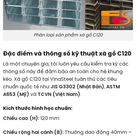
Phân loại sản phẩm xà gồ C120
Đặc điểm và thông số kỹ thuật xà gồ C120
Là một chuyên gia, tôi luôn yêu cầu kiểm tra kỹ các
thông số này để đảm bảo an toàn cho hệ khung
kèo. Xà gồ C120 tại VinaSteel tuân thủ các tiêu
chuẩn quốc tế như
JIS G3302 (Nhật Bản)
,
ASTM
A653 (Mỹ)
và
TCVN (Việt Nam)
.
Kích thước hình học chuẩn:
Chiều cao (H):
120 mm
Chiều rộng hai cánh (B):
Thường dao động 40mm –