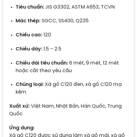
Tiêu chuẩn:
JIS G3302, ASTM A653, TCVN
Mác thép:
SGCC, SS400, Q235
Chiều cao:
120
Chiều dày:
1.5 – 2.5
Chiều dài tiêu chuẩn:
6 mét, 9 mét, 12 mét
hoặc cắt theo yêu cầu
Chủng loại:
Xà gồ C120 đen, xà gồ C120 mạ
kẽm
Xuất xứ:
Việt Nam, Nhật Bản, Hàn Quốc, Trung
Quốc
Ứng dụng:
Xà gồ C120 được sử dụng làm xà gồ mái, xà gồ