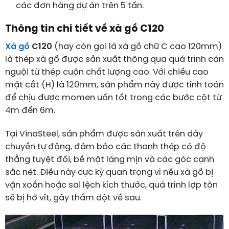
các đơn hàng dự án trên 5 tấn.
Thông tin chi tiết về xà gồ C120
Xà gồ
C120
(hay còn gọi là xà gồ chữ C cao 120mm)
là thép xà gồ được sản xuất thông qua quá trình cán
nguội từ thép cuộn chất lượng cao. Với chiều cao
mặt cắt (H) là 120mm, sản phẩm này được tính toán
để chịu được momen uốn tốt trong các bước cột từ
4m đến 6m.
Tại VinaSteel, sản phẩm được sản xuất trên dây
chuyền tự động, đảm bảo các thanh thép có độ
thẳng tuyệt đối, bề mặt láng mịn và các góc cạnh
sắc nét. Điều này cực kỳ quan trọng vì nếu xà gồ bị
vặn xoắn hoặc sai lệch kích thước, quá trình lợp tôn
sẽ bị hở vít, gây thấm dột về sau.